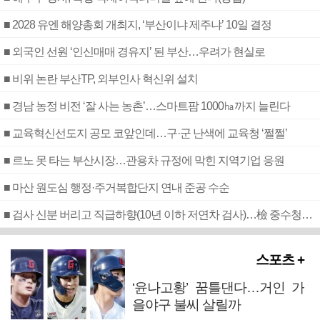
■ 2028 유엔 해양총회 개최지, ‘부산이냐 제주냐’ 10일 결정
■ 외국인 선원 ‘인신매매 경유지’ 된 부산…우려가 현실로
■ 비위 논란 부산TP, 외부인사 혁신위 설치
■ 경남 농정 비전 ‘잘 사는 농촌’…스마트팜 1000㏊까지 늘린다
■ 교육혁신선도지 공모 코앞인데…구·군 난색에 교육청 ‘쩔쩔’
■ 르노 못 타는 부산시장…관용차 규정에 막힌 지역기업 응원
■ 마산 원도심 행정·주거복합단지 연내 준공 수순
■ 검사 신분 버리고 직급하향(10년 이하 저연차 검사)…檢 중수청행 기피
스포츠 +
‘윤나고황’ 꿈틀댄다…거인 가
을야구 불씨 살릴까