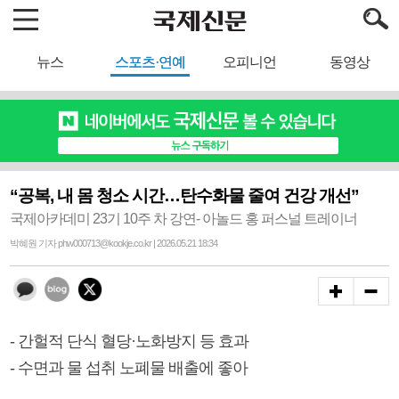
뉴스
스포츠·연예
오피니언
동영상
“공복, 내 몸 청소 시간…탄수화물 줄여 건강 개선”
국제아카데미 23기 10주 차 강연- 아놀드 홍 퍼스널 트레이너
박혜원 기자 phw000713@kookje.co.kr | 2026.05.21 18:34
- 간헐적 단식 혈당·노화방지 등 효과
- 수면과 물 섭취 노폐물 배출에 좋아