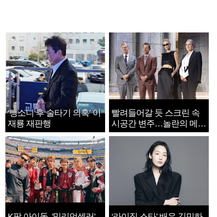
‘뺑소니 후 술타기 의혹’ 이
빨려들어갈 듯 스크린 속
재룡 재판행
시공간 변주…놀란의 메시
지는 ‘전쟁 속죄’
K팝 아이돌, '밀리언셀러'
‘라이징 스타’ 배우 김민하,