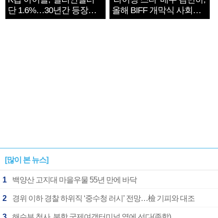
단 1.6%…30년간 등장
올해 BIFF 개막식 사회자
1182개팀 전수조사
확정
[많이 본 뉴스]
1
백양산 고지대 마을우물 55년 만에 바닥
2
경위 이하 경찰 하위직 ‘중수청 러시’ 전망…檢 기피와 대조
3
해수부 청사, 북항 국제여객터미널 옆에 선다(종합)