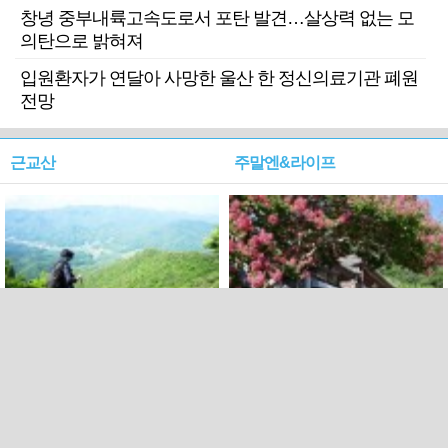
창녕 중부내륙고속도로서 포탄 발견…살상력 없는 모
의탄으로 밝혀져
입원환자가 연달아 사망한 울산 한 정신의료기관 폐원
전망
근교산
주말엔&라이프
근교산&그너머…상주·문경
폭염보다 더 뜨거워라…100
청화산~시루봉
일을 붉게 불태울 ‘선비정신’
피었네