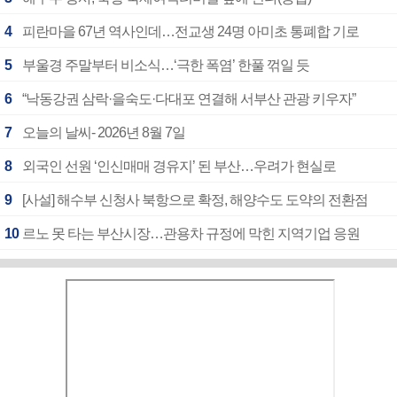
4
피란마을 67년 역사인데…전교생 24명 아미초 통폐합 기로
5
부울경 주말부터 비소식…‘극한 폭염’ 한풀 꺾일 듯
6
“낙동강권 삼락·을숙도·다대포 연결해 서부산 관광 키우자”
7
오늘의 날씨- 2026년 8월 7일
8
외국인 선원 ‘인신매매 경유지’ 된 부산…우려가 현실로
9
[사설] 해수부 신청사 북항으로 확정, 해양수도 도약의 전환점
10
르노 못 타는 부산시장…관용차 규정에 막힌 지역기업 응원