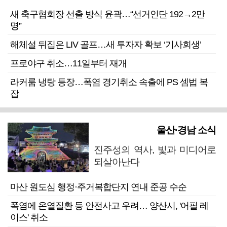
새 축구협회장 선출 방식 윤곽…“선거인단 192→2만
명”
해체설 뒤집은 LIV 골프…새 투자자 확보 ‘기사회생’
프로야구 취소…11일부터 재개
라커룸 냉탕 등장…폭염 경기취소 속출에 PS 셈법 복
잡
울산·경남 소식
진주성의 역사, 빛과 미디어로
되살아난다
마산 원도심 행정·주거복합단지 연내 준공 수순
폭염에 온열질환 등 안전사고 우려… 양산시, '어필 레
이스' 취소