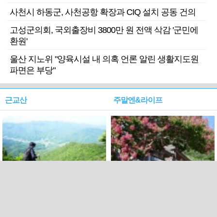
사천시 하동군, 사천공항 확장과 CIQ 설치 공동 건의
고성군의회, 국외출장비 3800만 원 전액 삭감 '군민에
환원'
울산 지노위 "양육시설 내 의혹 언론 알린 생활지도원
파면은 부당"
근교산
주말엔&라이프
근교산&그너머…상주·문경
폭염보다 더 뜨거워라…100
청화산~시루봉
일을 붉게 불태울 ‘선비정신’
피었네