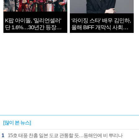
K팝 아이돌, '밀리언셀러'
‘라이징 스타’ 배우 김민하,
단 1.6%…30년간 등장
올해 BIFF 개막식 사회자
1182개팀 전수조사
확정
[많이 본 뉴스]
1
15호 태풍 찬홈 일본 도쿄 관통할 듯…동해안에 비 뿌리나