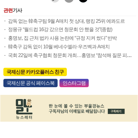
관련
기사
감독 없는 韓축구팀 9월 A매치 첫 상대, 랭킹 25위 에콰도르
정몽규 “월드컵 16강 갔으면 청문회 안 했을 것”(종합)
홍명보, 집 근처 법카 사용 논란에 “규정 지켜 썼다” 반박
韓축구 감독 없이 10월 베네수엘라·우즈벡과 A매치
국회 22일에 축구협회 청문회 개최…홍명보 “참석해 질문 피하지 않겠다”(종합)
국제신문 카카오플러스 친구
국제신문 공식 페이스북
인스타그램