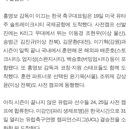
홍명보 감독이 이끄는 한국 축구대표팀은 19일 미국 유타
주 솔트레이크시티 국제공항에 도착했다. 사전캠프 선발
진에는 K리그 무대에서 뛰는 이동경 조현우(이상 울산),
송범근 김진규(이상 전북), 김문환(대전), 이기혁(강원)과
시즌이 일찍 끝나 국내에서 훈련해 온 해외파 배준호(스토
크시티), 엄지성(스완지시티), 백승호(버밍엄시티) 등이 포
함됐다. 또 홍명보 감독과 코칭·지원 스태프들도 함께 도
착했다. 훈련 파트너로 선택된 윤기욱(서울), 조위제 강상
윤(이상 전북)도 사전 캠프에 동행했다.
아직 시즌이 끝나지 않은 유럽파 선수들 24, 25일 사전 캠
프에 합류한다. 이강인(파리 생제르맹)은 한국시간으로 31
일 열리는 유럽축구연맹 챔피언스리그(UCL) 결승전을 소
화한 뒤 도착한다.