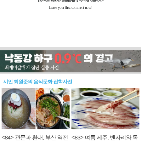
시인 최원준의 음식문화 잡학사전
<84> 관문과 환대, 부산 역전
<83> 여름 제주, 벤자리와 독