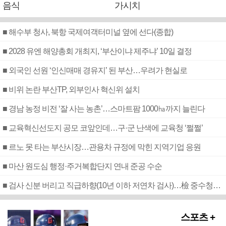
음식
가시치
■ 해수부 청사, 북항 국제여객터미널 옆에 선다(종합)
■ 2028 유엔 해양총회 개최지, ‘부산이냐 제주냐’ 10일 결정
■ 외국인 선원 ‘인신매매 경유지’ 된 부산…우려가 현실로
■ 비위 논란 부산TP, 외부인사 혁신위 설치
■ 경남 농정 비전 ‘잘 사는 농촌’…스마트팜 1000㏊까지 늘린다
■ 교육혁신선도지 공모 코앞인데…구·군 난색에 교육청 ‘쩔쩔’
■ 르노 못 타는 부산시장…관용차 규정에 막힌 지역기업 응원
■ 마산 원도심 행정·주거복합단지 연내 준공 수순
■ 검사 신분 버리고 직급하향(10년 이하 저연차 검사)…檢 중수청행 기피
스포츠 +