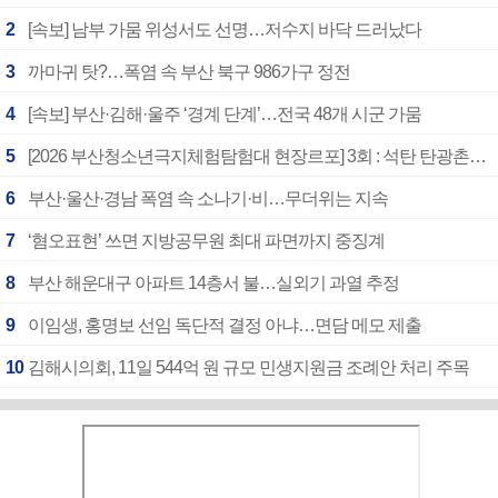
2
[속보] 남부 가뭄 위성서도 선명…저수지 바닥 드러났다
3
까마귀 탓?…폭염 속 부산 북구 986가구 정전
4
[속보] 부산·김해·울주 ‘경계 단계’…전국 48개 시군 가뭄
5
[2026 부산청소년극지체험탐험대 현장르포] 3회 : 석탄 탄광촌에서 북극 연구의 중심지로
6
부산·울산·경남 폭염 속 소나기·비…무더위는 지속
7
‘혐오표현’ 쓰면 지방공무원 최대 파면까지 중징계
8
부산 해운대구 아파트 14층서 불…실외기 과열 추정
9
이임생, 홍명보 선임 독단적 결정 아냐…면담 메모 제출
10
김해시의회, 11일 544억 원 규모 민생지원금 조례안 처리 주목