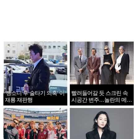
‘뺑소니 후 술타기 의혹’ 이
빨려들어갈 듯 스크린 속
재룡 재판행
시공간 변주…놀란의 메시
지는 ‘전쟁 속죄’