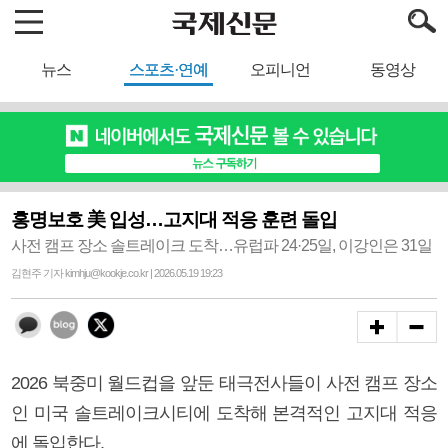
뉴스
스포츠·연예
오피니언
동영상
홍명보호 美 입성…고지대 적응 훈련 돌입
사전 캠프 장소 솔트레이크 도착…유럽파 24·25일, 이강인은 31일
김현주 기자 kimhju@kookje.co.kr | 2026.05.19 19:23
2026 북중미 월드컵을 앞둔 태극전사들이 사전 캠프 장소
인 미국 솔트레이크시티에 도착해 본격적인 고지대 적응
에 돌입한다.