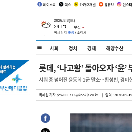
페이스북
엑스
카카오채널
유튜브
인스
사회
정치
경제
해양수산
롯데, ‘나고황’ 돌아오자 ‘윤
샤워 중 넘어진 윤동희 1군 말소…황성빈, 경미한
박혜원 기자
phw000713@kookje.co.kr
| 입력 : 2026-05-19