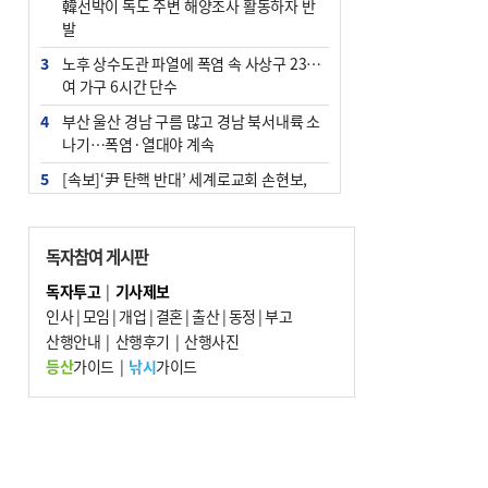
韓선박이 독도 주변 해양조사 활동하자 반
발
3
노후 상수도관 파열에 폭염 속 사상구 2300
여 가구 6시간 단수
4
부산 울산 경남 구름 많고 경남 북서내륙 소
나기…폭염·열대야 계속
5
[속보]‘尹 탄핵 반대’ 세계로교회 손현보,
백악관서 트럼프 접견
6
‘탄약 부족 사태’ 보도에 격노한 트럼프…
독자참여 게시판
군사기밀 유출자 색출 지시
독자투고
|
기사제보
7
부산 주유소 휘발유 평균가 ℓ당 1849원…
인사
|
모임
|
개업
|
결혼
|
출산
|
동정
|
부고
전주보다 3원 ↓
산행안내
|
산행후기
|
산행사진
8
[속보] ‘심판 성접대’ 논란 축구협회 공식 사
등산
가이드
|
낚시
가이드
과…“현재는 부적절 행위 없어”
9
서울 중랑구서 흉기 난동…60대 남성 2명
사망
10
"올해 코스피 사이드카 43회 중 25회는 삼