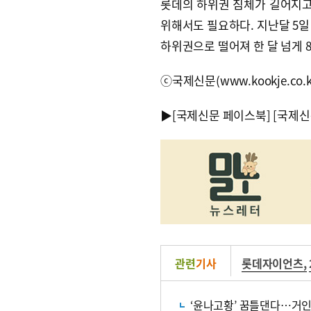
롯데의 하위권 침체가 길어지고
위해서도 필요하다. 지난달 5일
하위권으로 떨어져 한 달 넘게 8
ⓒ국제신문(www.kookje.co.
▶
[국제신문 페이스북]
[국제신
관련
기사
롯데자이언츠
,
‘윤나고황’ 꿈틀댄다…거인