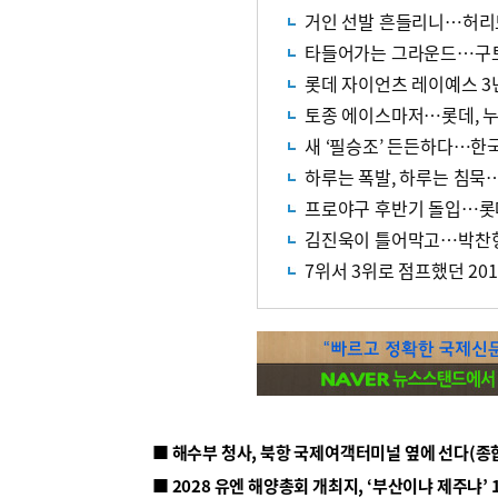
거인 선발 흔들리니…허리도
타들어가는 그라운드…구토
롯데 자이언츠 레이예스 3
토종 에이스마저…롯데, 누
새 ‘필승조’ 든든하다…한
하루는 폭발, 하루는 침묵
프로야구 후반기 돌입…롯
김진욱이 틀어막고…박찬
7위서 3위로 점프했던 20
■ 해수부 청사, 북항 국제여객터미널 옆에 선다(종
■ 2028 유엔 해양총회 개최지, ‘부산이냐 제주냐’ 