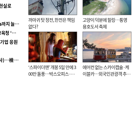
 현실로
까마귀 탓 정전, 한전은 책임
고양이 덕분에 힐링…통영
■ 경남 농정 비전 ‘잘 사는 농촌’…스마트팜 1000㏊까지 늘린다
없다?
용호도서 축제
■ 교육혁신선도지 공모 코앞인데…구·군 난색에 교육청 ‘쩔쩔’
역기업 응원
■ 검사 신분 버리고 직급하향(10년 이하 저연차 검사)…檢 중수청행 기피
‘스파이더맨’ 개봉 5일 만에 3
에어컨 없는 스카이캡슐·케
00만 돌풍…박스오피스·예
이블카…외국인관광객 추억
매율 동시 1위
대신 고역 될라