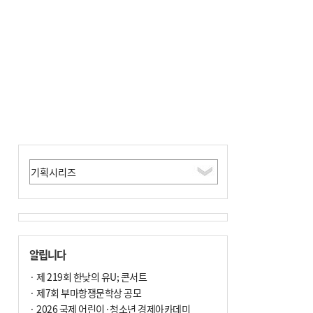
전닉스 ETF 이후 발생"
알립니다
· 제 219회 한낮의 유U; 콘서트
· 제7회 부마항쟁문학상 공모
· 2026 국제 어린이·청소년 경제아카데미