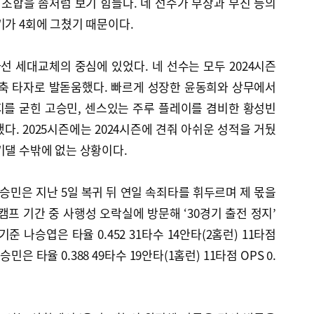
 조합을 좀처럼 보기 힘들다. 네 선수가 부상과 부진 등의
기가 4회에 그쳤기 때문이다.
타선 세대교체의 중심에 있었다. 네 선수는 모두 2024시즌
주축 타자로 발돋움했다. 빠르게 성장한 윤동희와 상무에서
지를 굳힌 고승민, 센스있는 주루 플레이를 겸비한 황성빈
다. 2025시즌에는 2024시즌에 견줘 아쉬운 성적을 거뒀
기댈 수밖에 없는 상황이다.
고승민은 지난 5일 복귀 뒤 연일 속죄타를 휘두르며 제 몫을
캠프 기간 중 사행성 오락실에 방문해 ‘30경기 출전 정지’
기준 나승엽은 타율 0.452 31타수 14안타(2홈런) 11타점
승민은 타율 0.388 49타수 19안타(1홈런) 11타점 OPS 0.