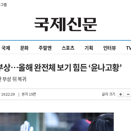
타그램
국제
문화
주말엔
스포츠
기획
인터뷰
T
’ 부상…올해 완전체 보기 힘든 ‘윤나고황’
 부상 뒤 복귀
 19:22:29
| 본지 15면
글자 크기