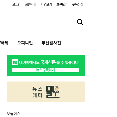
2
로그인
회원가입
지면보기
초판보기
구독신청
V국제
오피니언
부산말사전
오늘
이슈