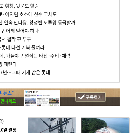
 휘청, 뒷문도 헐렁
·어지럼 호소에 선수 교체도
년 연속 안타왕, 황성빈 도루왕 등극할까
구 어깨 믿어야 하나
국서 활짝 핀 투구
…롯데 타선 기복 줄여라
데, 가을야구 열쇠는 타선·수비·체력
형 때린다
17년…그때 기세 같은 롯데
합)
10일 결정