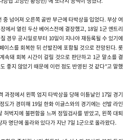
나승엽 고승민 황성빈)’에 또다시 공백이 생겼다.
던 중 넘어져 오른쪽 골반 부근에 타박상을 입었다. 부상 여
실구장에서 열린 두산 베어스전에 결장했고, 18일 1군 엔트리
빠질 경우 공시일로부터 10일이 지나야 재등록될 수 있기에
페이스를 회복한 뒤 선발진에 포함될 것으로 전망된다. 롯
계속돼 회복 시간이 걸릴 것으로 판단하고 1군 말소를 결
도 좋지 않았기 때문에 이런 점도 반영된 것 같다”고 말했
타격 과정에서 왼쪽 엄지 타박상을 당해 이튿날인 17일 경기
 정도가 경미해 19일 한화 이글스와의 경기에는 선발 라인
달 허벅지에 불편함을 느껴 정밀검사를 받았고, 왼쪽 대퇴
상자 명단에 올라와 있다가 지난 7일 1군으로 올라왔다.