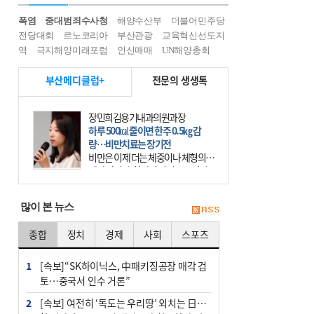
폭염
중대범죄수사청
해양수산부
더불어민주당
전당대회
르노코리아
부산관광
교육혁신선도지
역
극지해양미래포럼
인신매매
UN해양총회
부산메디클럽+
전문의 생생톡
장민희김용기내과의원과장
하루 500㎉ 줄이면 한주 0.5㎏ 감
량…비만치료는 장기전
비만은 이제 더는 체중이나 체형의 문
제가 아니다. 하나의 질병으로 인지
하고 치료와 관리를 해야 한다. 세계
보건기구(WHO)는 이미 1994년 비만
많이 본 뉴스
을 인류의 중요한
종합
정치
경제
사회
스포츠
1
[속보]“SK하이닉스, 中패키징공장 매각 검
토…중국서 인수 거론”
2
[속보] 여전히 ‘독도는 우리땅’ 외치는 日…