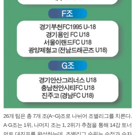
26개 팀은 총 7개 조(A~G)조로 나뉘어 조별리그를 치른다.
A·G조는 1위, 나머지 조는 1, 2위가 추첨을 통해 14강 토너
먼트 대진표를 완성하는데, 조별리그 순위는 승점과 승자