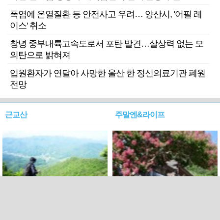
폭염에 온열질환 등 안전사고 우려… 양산시, '어필 레
이스' 취소
창녕 중부내륙고속도로서 포탄 발견…살상력 없는 모
의탄으로 밝혀져
입원환자가 연달아 사망한 울산 한 정신의료기관 폐원
전망
근교산
주말엔&라이프
근교산&그너머…상주·문경
폭염보다 더 뜨거워라…100
청화산~시루봉
일을 붉게 불태울 ‘선비정신’