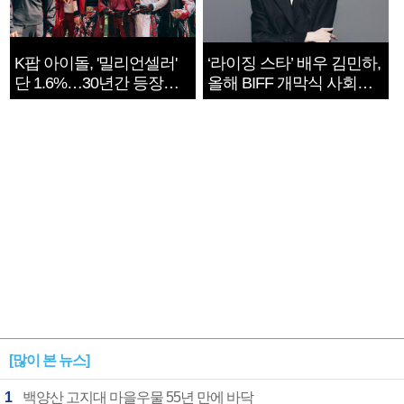
K팝 아이돌, '밀리언셀러'
‘라이징 스타’ 배우 김민하,
단 1.6%…30년간 등장
올해 BIFF 개막식 사회자
1182개팀 전수조사
확정
[많이 본 뉴스]
1
백양산 고지대 마을우물 55년 만에 바닥