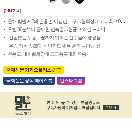
관련
기사
올해 빛낼 제2의 손흥민·이강인 누구…협회장배 고교축구 9일 창녕서 개막
후반 38분부터 몰아친 연속골…현풍고 역전 드라마
“간절했던 우승…끝까지 뛰어준 선수들에 영광을”
“우승 기운 잇겠다, 하반기도 좋은 결과 끌어낼 것”
현풍고, 대한협회장배 고교축구대회 우승
국제신문 카카오플러스 친구
국제신문 공식 페이스북
인스타그램