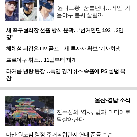
‘윤나고황’ 꿈틀댄다…거인 가
을야구 불씨 살릴까
새 축구협회장 선출 방식 윤곽…“선거인단 192→2만
명”
해체설 뒤집은 LIV 골프…새 투자자 확보 ‘기사회생’
프로야구 취소…11일부터 재개
라커룸 냉탕 등장…폭염 경기취소 속출에 PS 셈법 복
잡
울산·경남 소식
진주성의 역사, 빛과 미디어로
되살아난다
마산 원도심 행정·주거복합단지 연내 준공 수순