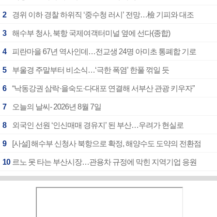
2
경위 이하 경찰 하위직 ‘중수청 러시’ 전망…檢 기피와 대조
3
해수부 청사, 북항 국제여객터미널 옆에 선다(종합)
4
피란마을 67년 역사인데…전교생 24명 아미초 통폐합 기로
5
부울경 주말부터 비소식…‘극한 폭염’ 한풀 꺾일 듯
6
“낙동강권 삼락·을숙도·다대포 연결해 서부산 관광 키우자”
7
오늘의 날씨- 2026년 8월 7일
8
외국인 선원 ‘인신매매 경유지’ 된 부산…우려가 현실로
9
[사설] 해수부 신청사 북항으로 확정, 해양수도 도약의 전환점
10
르노 못 타는 부산시장…관용차 규정에 막힌 지역기업 응원