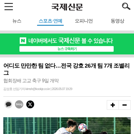
뉴스
스포츠·연예
오피니언
동영상
어디도 만만한 팀 없다…전국 강호 26개 팀 7개 조별리
그
협회장배 고교 축구 9일 개막
김성효 선임기자 kimsh@kookje.co.kr | 2026.05.07 19:29