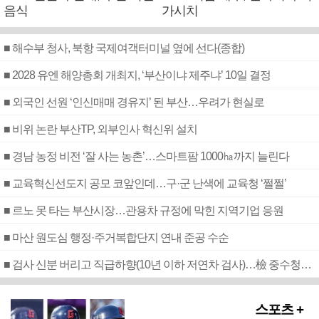
음식
가시치
■ 해수부 청사, 북항 국제여객터미널 옆에 선다(종합)
■ 2028 유엔 해양총회 개최지, ‘부산이냐 제주냐’ 10일 결정
■ 외국인 선원 ‘인신매매 경유지’ 된 부산…우려가 현실로
■ 비위 논란 부산TP, 외부인사 혁신위 설치
■ 경남 농정 비전 ‘잘 사는 농촌’…스마트팜 1000㏊까지 늘린다
■ 교육혁신선도지 공모 코앞인데…구·군 난색에 교육청 ‘쩔쩔’
■ 르노 못 타는 부산시장…관용차 규정에 막힌 지역기업 응원
■ 마산 원도심 행정·주거복합단지 연내 준공 수순
■ 검사 신분 버리고 직급하향(10년 이하 저연차 검사)…檢 중수청행 기피
스포츠 +