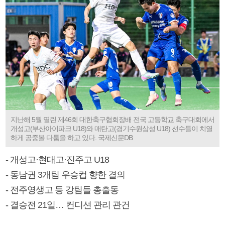
지난해 5월 열린 제46회 대한축구협회장배 전국 고등학교 축구대회에서
개성고(부산아이파크 U18)와 매탄고(경기수원삼성 U18) 선수들이 치열
하게 공중볼 다툼을 하고 있다. 국제신문DB
- 개성고·현대고·진주고 U18
- 동남권 3개팀 우승컵 향한 결의
- 전주영생고 등 강팀들 총출동
- 결승전 21일… 컨디션 관리 관건