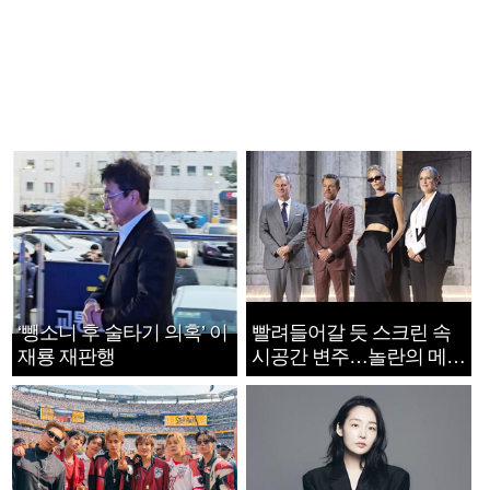
‘뺑소니 후 술타기 의혹’ 이
빨려들어갈 듯 스크린 속
재룡 재판행
시공간 변주…놀란의 메시
지는 ‘전쟁 속죄’