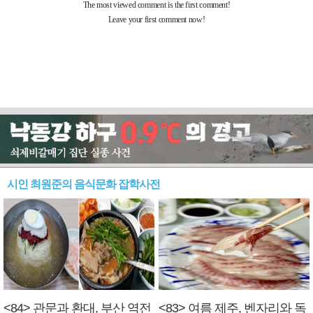
시인 최원준의 음식문화 잡학사전
<84> 관문과 환대, 부산 역전
<83> 여름 제주, 벤자리와 독