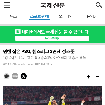
뉴스
스포츠·연예
오피니언
동영상
뮌헨 잡은 PSG, 챔스리그 2연패 정조준
4강 2차전 1-1… 합계 6-5 승, 31일 아스널과 결승서 격돌
김현주 기자 kimhju@kookje.co.kr | 2026.05.07 19:27