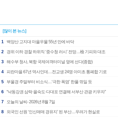
[많이 본 뉴스]
1
백양산 고지대 마을우물 55년 만에 바닥
2
경위 이하 경찰 하위직 ‘중수청 러시’ 전망…檢 기피와 대조
3
해수부 청사, 북항 국제여객터미널 옆에 선다(종합)
4
피란마을 67년 역사인데…전교생 24명 아미초 통폐합 기로
5
부울경 주말부터 비소식…‘극한 폭염’ 한풀 꺾일 듯
6
“낙동강권 삼락·을숙도·다대포 연결해 서부산 관광 키우자”
7
오늘의 날씨- 2026년 8월 7일
8
외국인 선원 ‘인신매매 경유지’ 된 부산…우려가 현실로