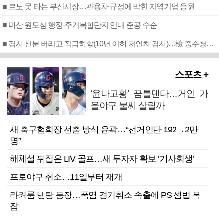
■ 르노 못 타는 부산시장…관용차 규정에 막힌 지역기업 응원
■ 마산 원도심 행정·주거복합단지 연내 준공 수순
■ 검사 신분 버리고 직급하향(10년 이하 저연차 검사)…檢 중수청행 기피
스포츠 +
‘윤나고황’ 꿈틀댄다…거인 가
을야구 불씨 살릴까
새 축구협회장 선출 방식 윤곽…“선거인단 192→2만
명”
해체설 뒤집은 LIV 골프…새 투자자 확보 ‘기사회생’
프로야구 취소…11일부터 재개
라커룸 냉탕 등장…폭염 경기취소 속출에 PS 셈법 복
잡