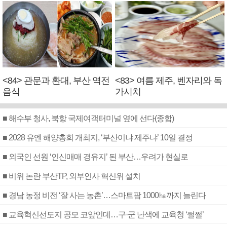
<84> 관문과 환대, 부산 역전
<83> 여름 제주, 벤자리와 독
음식
가시치
■ 해수부 청사, 북항 국제여객터미널 옆에 선다(종합)
■ 2028 유엔 해양총회 개최지, ‘부산이냐 제주냐’ 10일 결정
■ 외국인 선원 ‘인신매매 경유지’ 된 부산…우려가 현실로
■ 비위 논란 부산TP, 외부인사 혁신위 설치
■ 경남 농정 비전 ‘잘 사는 농촌’…스마트팜 1000㏊까지 늘린다
■ 교육혁신선도지 공모 코앞인데…구·군 난색에 교육청 ‘쩔쩔’