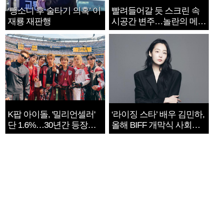
‘뺑소니 후 술타기 의혹’ 이
빨려들어갈 듯 스크린 속
재룡 재판행
시공간 변주…놀란의 메시
지는 ‘전쟁 속죄’
K팝 아이돌, '밀리언셀러'
‘라이징 스타’ 배우 김민하,
단 1.6%…30년간 등장
올해 BIFF 개막식 사회자
1182개팀 전수조사
확정