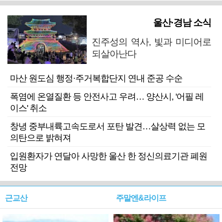
울산·경남 소식
진주성의 역사, 빛과 미디어로
되살아난다
마산 원도심 행정·주거복합단지 연내 준공 수순
폭염에 온열질환 등 안전사고 우려… 양산시, '어필 레
이스' 취소
창녕 중부내륙고속도로서 포탄 발견…살상력 없는 모
의탄으로 밝혀져
입원환자가 연달아 사망한 울산 한 정신의료기관 폐원
전망
근교산
주말엔&라이프