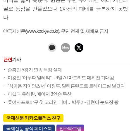
골로 동점을 만들었으나 1차전의 패배를 극복하지 못했
다.
ⓒ국제신문(www.kookje.co.kr), 무단 전재 및 재배포 금지
관련
기사
손흥민 5경기 연속 득점 실패
이강인 “아우파 알레티”…9일 AT마드리드 데뷔전 기대감
“성공은 자이언츠서” 이정후, 멀티홈런으로 트레이드설 날렸다
아쉽다 유해란, 메이저 3연승 무산
美여자프로야구 첫 코리안 더비…박주아·김현아 눈도장 쾅
국제신문 카카오플러스 친구
국제신문 공식 페이스북
인스타그램