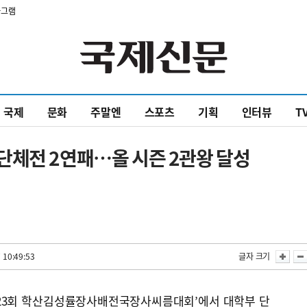
타그램
국제
문화
주말엔
스포츠
기획
인터뷰
T
단체전 2연패…올 시즌 2관왕 달성
 10:49:53
글자 크기
제23회 학산김성률장사배전국장사씨름대회’에서 대학부 단