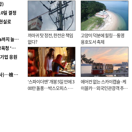
합)
10일 결정
 현실로
까마귀 탓 정전, 한전은 책임
고양이 덕분에 힐링…통영
■ 경남 농정 비전 ‘잘 사는 농촌’…스마트팜 1000㏊까지 늘린다
없다?
용호도서 축제
■ 교육혁신선도지 공모 코앞인데…구·군 난색에 교육청 ‘쩔쩔’
역기업 응원
■ 검사 신분 버리고 직급하향(10년 이하 저연차 검사)…檢 중수청행 기피
‘스파이더맨’ 개봉 5일 만에 3
에어컨 없는 스카이캡슐·케
00만 돌풍…박스오피스·예
이블카…외국인관광객 추억
매율 동시 1위
대신 고역 될라