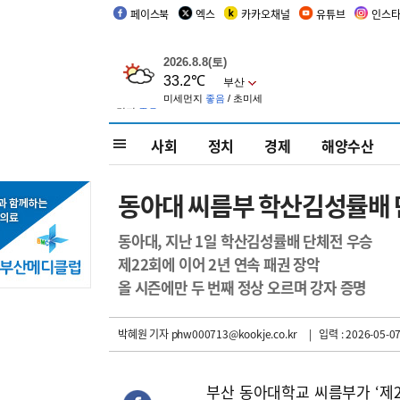
페이스북
엑스
카카오채널
유튜브
인스
사회
정치
경제
해양수산
동아대 씨름부 학산김성률배 
동아대, 지난 1일 학산김성률배 단체전 우승
제22회에 이어 2년 연속 패권 장악
올 시즌에만 두 번째 정상 오르며 강자 증명
박혜원 기자
phw000713@kookje.co.kr
| 입력 : 2026-05-07
부산 동아대학교 씨름부가 ‘