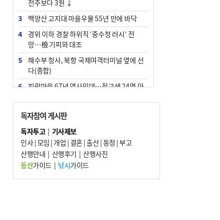
전주보다 3원 ↓
3
백양산 고지대 마을우물 55년 만에 바닥
4
경위 이하 경찰 하위직 ‘중수청 러시’ 전
망…檢 기피와 대조
5
해수부 청사, 북항 국제여객터미널 옆에 선
다(종합)
6
피란마을 67년 역사인데…전교생 24명 아
미초 통폐합 기로
7
부울경 주말부터 비소식…‘극한 폭염’ 한풀
독자참여 게시판
꺾일 듯
독자투고
|
기사제보
8
“낙동강권 삼락·을숙도·다대포 연결해 서
인사
|
모임
|
개업
|
결혼
|
출산
|
동정
|
부고
부산 관광 키우자”
산행안내
|
산행후기
|
산행사진
9
오늘의 날씨- 2026년 8월 7일
등산
가이드
|
낚시
가이드
10
외국인 선원 ‘인신매매 경유지’ 된 부산…
우려가 현실로