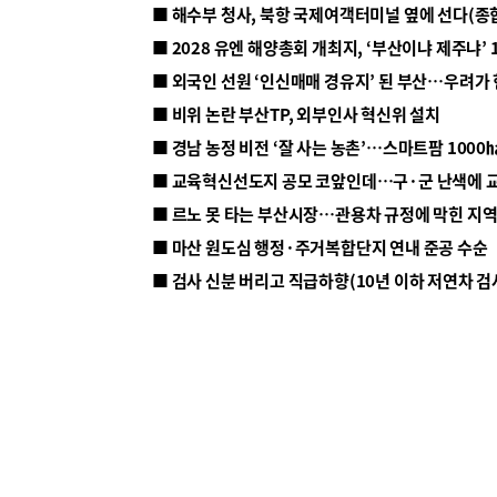
■ 해수부 청사, 북항 국제여객터미널 옆에 선다(종
■ 2028 유엔 해양총회 개최지, ‘부산이냐 제주냐’ 
■ 외국인 선원 ‘인신매매 경유지’ 된 부산…우려가
■ 비위 논란 부산TP, 외부인사 혁신위 설치
■ 르노 못 타는 부산시장…관용차 규정에 막힌 지
■ 마산 원도심 행정·주거복합단지 연내 준공 수순