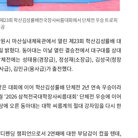
 제23회 학산김성률배전국장사씨름대회에서 단체전 우승 트로피
제공
창원시 마산실내체육관에서 열린 제23회 학산김성률배 대
일 밝혔다. 동아대는 이날 열린 결승전에서 대구대를 상대
 단체전에는 성태용(경장급), 정성재(소장급), 김성국(청장
역사급), 김민규(용사급)가 출전했다.
같은 대회에 이어 학산김성률배 단체전 2년 연속 우승이라
2월 ‘2026 삼척전국대학장사씨름대회’ 단체전 우승에 이어
상에 오른 동아대는 대학 씨름계의 절대 강자임을 다시 한
“디펜딩 챔피언으로서 2연패에 대한 부담감이 컸을 텐데,