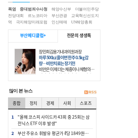
폭염
중대범죄수사청
해양수산부
더불어민주당
전당대회
르노코리아
부산관광
교육혁신선도지
역
극지해양미래포럼
인신매매
UN해양총회
부산메디클럽+
전문의 생생톡
장민희김용기내과의원과장
하루 500㎉ 줄이면 한주 0.5㎏ 감
량…비만치료는 장기전
비만은 이제 더는 체중이나 체형의 문
제가 아니다. 하나의 질병으로 인지
하고 치료와 관리를 해야 한다. 세계
보건기구(WHO)는 이미 1994년 비만
많이 본 뉴스
을 인류의 중요한
종합
정치
경제
사회
스포츠
1
"올해 코스피 사이드카 43회 중 25회는 삼
전닉스 ETF 이후 발생"
2
부산 주유소 휘발유 평균가 ℓ당 1849원…