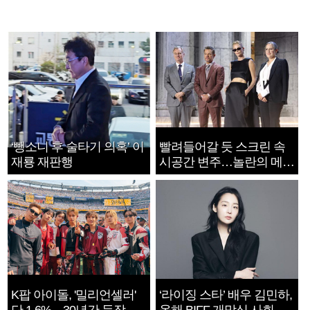
‘뺑소니 후 술타기 의혹’ 이
빨려들어갈 듯 스크린 속
재룡 재판행
시공간 변주…놀란의 메시
지는 ‘전쟁 속죄’
K팝 아이돌, '밀리언셀러'
‘라이징 스타’ 배우 김민하,