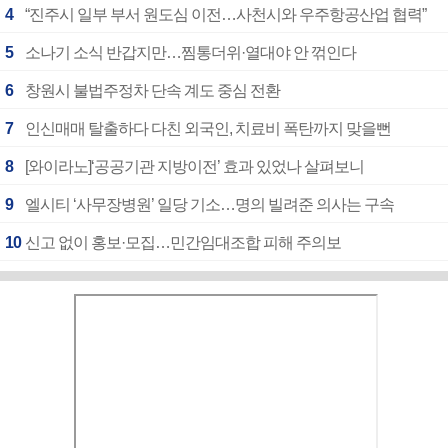
4
“진주시 일부 부서 원도심 이전…사천시와 우주항공산업 협력”
5
소나기 소식 반갑지만…찜통더위·열대야 안 꺾인다
6
창원시 불법주정차 단속 계도 중심 전환
7
인신매매 탈출하다 다친 외국인, 치료비 폭탄까지 맞을뻔
8
[와이라노]‘공공기관 지방이전’ 효과 있었나 살펴보니
9
엘시티 ‘사무장병원’ 일당 기소…명의 빌려준 의사는 구속
10
신고 없이 홍보·모집…민간임대조합 피해 주의보