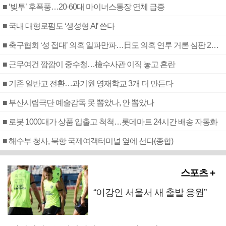
■ ‘빚투’ 후폭풍…20·60대 마이너스통장 연체 급증
■ 국내 대형로펌도 ‘생성형 AI’ 쓴다
■ 축구협회 ‘성 접대’ 의혹 일파만파…日도 의혹 연루 거론 심판 2명 조사
■ 근무여건 깜깜이 중수청…檢수사관 이직 놓고 혼란
■ 기존 일반고 전환…과기원 영재학교 3개 더 만든다
■ 부산시립극단 예술감독 못 뽑았나, 안 뽑았나
■ 로봇 1000대가 상품 입출고 척척…롯데마트 24시간 배송 자동화
■ 해수부 청사, 북항 국제여객터미널 옆에 선다(종합)
스포츠 +
“이강인 서울서 새 출발 응원”