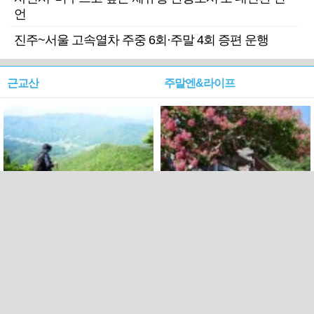
언
진주~서울 고속열차 주중 6회·주말 4회 증편 운행
근교산
주말엔&라이프
근교산&그너머…상주·문경
폭염보다 더 뜨거워라…100
청화산~시루봉
일을 붉게 불태울 ‘선비정신’
피었네
PC버전
엑스
페이스북
Copyright ⓒ 2015 All rights reserved by 국제신문