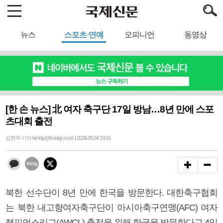
뉴스
스포츠·연예
오피니언
동영상
[한 손 뉴스] 北 여자 축구단 17일 방남…8년 만에 스포
츠대회 출전
김현주 기자 kimhju@kookje.co.kr | 2026.05.04 19:16
북한 선수단이 8년 만에 한국을 방문한다. 대한축구협회
는 북한 내고향여자축구단이 아시아축구연맹(AFC) 여자
챔피언스리그(AWCL) 출전을 위해 한국을 방문한다고 4일