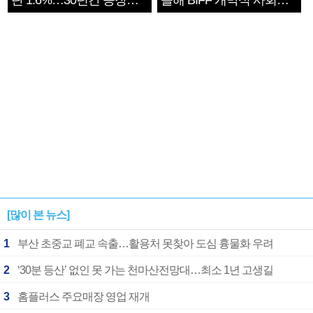
단 1.6%…30년간 등장
올해 BIFF 개막식 사회자
1182개팀 전수조사
확정
[많이 본 뉴스]
1
부산 초중교 폐교 속출…활용처 못찾아 도심 흉물화 우려
2
‘30분 등산’ 없인 못 가는 천마산전망대…최소 1년 고생길
3
홈플러스 주요매장 영업 재개