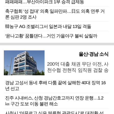
패패패패…부산아이파크 1부 승격 급제동
축구협회 ‘성 접대’ 의혹 일파만파…日도 의혹 연루 거
론 심판 2명 조사
韓농구 AG 조별리그서 일본과 내달 13일 격돌
‘윤나고황’ 꿈틀댄다…거인 가을야구 불씨 살릴까
울산·경남 소식
200억 대출 채권 무단 이전, 사
천수협 전현직 임직원 검찰 송
치
경남 고성서 동네 후배 다툼 끝에 살해한 40대 징역 16
년 선고
진주 시내버스, 산청 경남간호고까지 연장 운행…1.2
㎞ 구간 도보 이동 불편 해소
사천시 ‘머무르고 싶은 체류형 관광도시’로 대전환 선