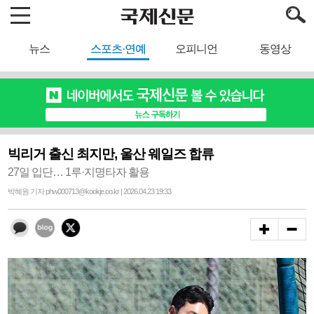
뉴스
스포츠·연예
오피니언
동영상
빅리거 출신 최지만, 울산 웨일즈 합류
27일 입단… 1루·지명타자 활용
박혜원 기자 phw000713@kookje.co.kr | 2026.04.23 19:33