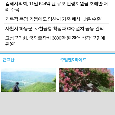
김해시의회, 11일 544억 원 규모 민생지원금 조례안 처
리 주목
기록적 폭염·가뭄에도 양산시 가축 폐사 ‘낮은 수준’
사천시 하동군, 사천공항 확장과 CIQ 설치 공동 건의
고성군의회, 국외출장비 3800만 원 전액 삭감 '군민에
환원'
근교산
주말엔&라이프
근교산&그너머…상주·문경
폭염보다 더 뜨거워라…100
청화산~시루봉
일을 붉게 불태울 ‘선비정신’