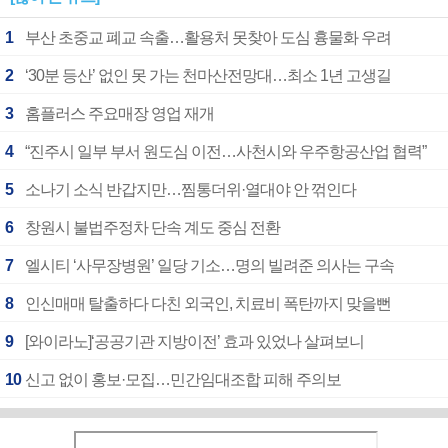
1
부산 초중교 폐교 속출…활용처 못찾아 도심 흉물화 우려
2
‘30분 등산’ 없인 못 가는 천마산전망대…최소 1년 고생길
3
홈플러스 주요매장 영업 재개
4
“진주시 일부 부서 원도심 이전…사천시와 우주항공산업 협력”
5
소나기 소식 반갑지만…찜통더위·열대야 안 꺾인다
6
창원시 불법주정차 단속 계도 중심 전환
7
엘시티 ‘사무장병원’ 일당 기소…명의 빌려준 의사는 구속
8
인신매매 탈출하다 다친 외국인, 치료비 폭탄까지 맞을뻔
9
[와이라노]‘공공기관 지방이전’ 효과 있었나 살펴보니
10
신고 없이 홍보·모집…민간임대조합 피해 주의보