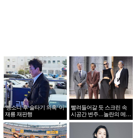
‘뺑소니 후 술타기 의혹’ 이
빨려들어갈 듯 스크린 속
재룡 재판행
시공간 변주…놀란의 메시
지는 ‘전쟁 속죄’