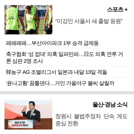
스포츠 +
“이강인 서울서 새 출발 응원”
패패패패…부산아이파크 1부 승격 급제동
축구협회 ‘성 접대’ 의혹 일파만파…日도 의혹 연루 거
론 심판 2명 조사
韓농구 AG 조별리그서 일본과 내달 13일 격돌
‘윤나고황’ 꿈틀댄다…거인 가을야구 불씨 살릴까
울산·경남 소식
창원시 불법주정차 단속 계도
중심 전환