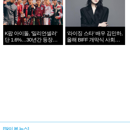
K팝 아이돌, '밀리언셀러'
‘라이징 스타’ 배우 김민하,
단 1.6%…30년간 등장
올해 BIFF 개막식 사회자
1182개팀 전수조사
확정
[많이 본 뉴스]