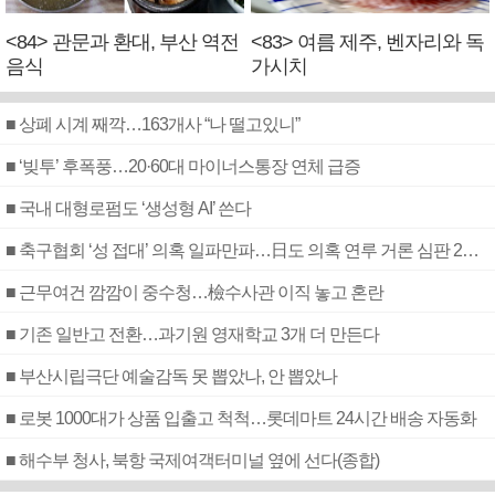
<84> 관문과 환대, 부산 역전
<83> 여름 제주, 벤자리와 독
음식
가시치
■ 상폐 시계 째깍…163개사 “나 떨고있니”
■ ‘빚투’ 후폭풍…20·60대 마이너스통장 연체 급증
■ 국내 대형로펌도 ‘생성형 AI’ 쓴다
■ 축구협회 ‘성 접대’ 의혹 일파만파…日도 의혹 연루 거론 심판 2명 조사
■ 근무여건 깜깜이 중수청…檢수사관 이직 놓고 혼란
■ 기존 일반고 전환…과기원 영재학교 3개 더 만든다
■ 부산시립극단 예술감독 못 뽑았나, 안 뽑았나
■ 로봇 1000대가 상품 입출고 척척…롯데마트 24시간 배송 자동화
■ 해수부 청사, 북항 국제여객터미널 옆에 선다(종합)