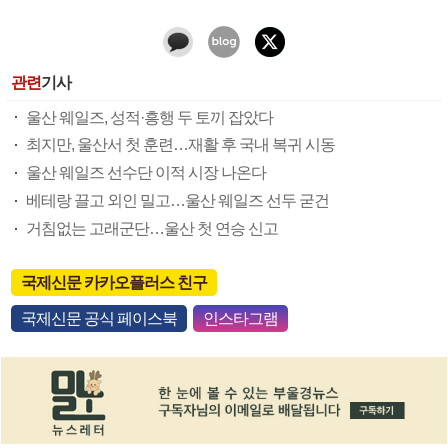
관련
기사
울산 웨일즈, 성적·흥행 두 토끼 잡았다
최지만, 울산서 첫 훈련…재활 후 국내 복귀 시동
울산 웨일즈 선수단 이적 시장 나온다
베테랑 끌고 외인 밀고…울산 웨일즈 선두 굳건
거침없는 고래군단…울산 첫 연승 신고
국제신문 카카오플러스 친구
국제신문 공식 페이스북
인스타그램