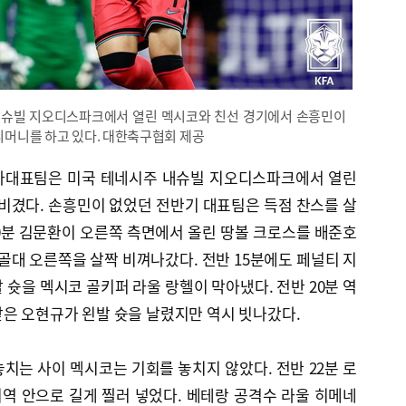
 내슈빌 지오디스파크에서 열린 멕시코와 친선 경기에서 손흥민이
세리머니를 하고 있다. 대한축구협회 제공
 국가대표팀은 미국 테네시주 내슈빌 지오디스파크에서 열린
 비겼다. 손흥민이 없었던 전반기 대표팀은 득점 찬스를 살
10분 김문환이 오른쪽 측면에서 올린 땅볼 크로스를 배준호
 골대 오른쪽을 살짝 비껴나갔다. 전반 15분에도 페널티 지
 슛을 멕시코 골키퍼 라울 랑헬이 막아냈다. 전반 20분 역
은 오현규가 왼발 슛을 날렸지만 역시 빗나갔다.
치는 사이 멕시코는 기회를 놓치지 않았다. 전반 22분 로
역 안으로 길게 찔러 넣었다. 베테랑 공격수 라울 히메네