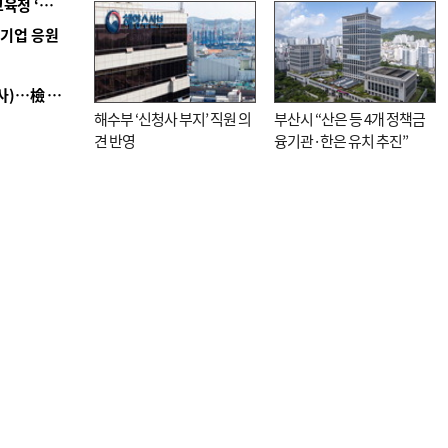
■ 교육혁신선도지 공모 코앞인데…구·군 난색에 교육청 ‘쩔쩔’
직전”
역기업 응원
■ 검사 신분 버리고 직급하향(10년 이하 저연차 검사)…檢 중수청행 기피
해수부 ‘신청사 부지’ 직원 의
부산시 “산은 등 4개 정책금
견 반영
융기관·한은 유치 추진”