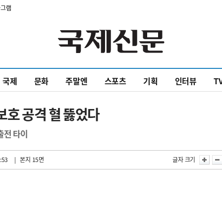
타그램
국제
문화
주말엔
스포츠
기획
인터뷰
T
보호 공격 혈 뚫었다
출전 타이
:53
| 본지 15면
글자 크기