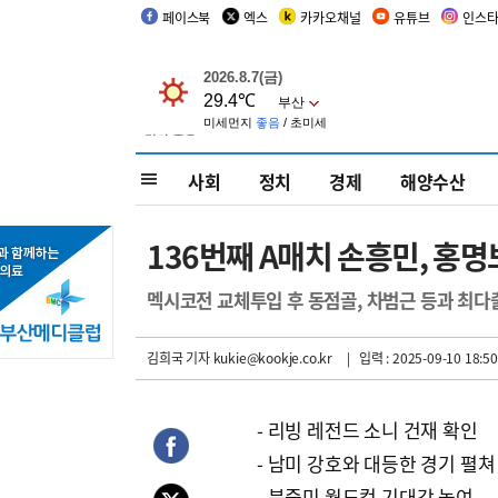
페이스북
엑스
카카오채널
유튜브
인스
사회
정치
경제
해양수산
136번째 A매치 손흥민, 홍명
멕시코전 교체투입 후 동점골, 차범근 등과 최다
김희국 기자
kukie@kookje.co.kr
| 입력 : 2025-09-10 18:50
- 리빙 레전드 소니 건재 확인
- 남미 강호와 대등한 경기 펼쳐
- 북중미 월드컵 기대감 높여