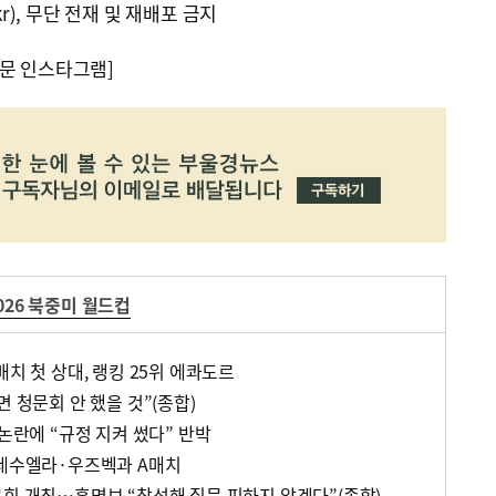
kr), 무단 전재 및 재배포 금지
문 인스타그램]
026 북중미 월드컵
매치 첫 상대, 랭킹 25위 에콰도르
면 청문회 안 했을 것”(종합)
 논란에 “규정 지켜 썼다” 반박
베네수엘라·우즈벡과 A매치
문회 개최…홍명보 “참석해 질문 피하지 않겠다”(종합)