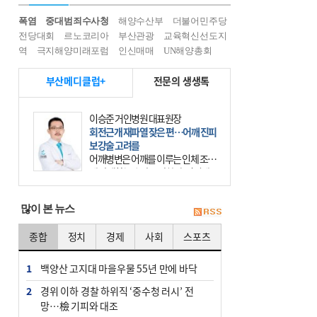
폭염
중대범죄수사청
해양수산부
더불어민주당
전당대회
르노코리아
부산관광
교육혁신선도지
역
극지해양미래포럼
인신매매
UN해양총회
부산메디클럽+
전문의 생생톡
이승준 거인병원 대표원장
회전근개 재파열 잦은 편…어깨 진피
보강술 고려를
어깨병변은 어깨를 이루는 인체 조직
에 발생하는 손상을 말한다. 여기에
는 오십견과 회전근개 증후군, 어깨
의 석회성 힘줄염 등이 있다. 국민건
많이 본 뉴스
강보험에 의하면 어깨병변
종합
정치
경제
사회
스포츠
1
백양산 고지대 마을우물 55년 만에 바닥
2
경위 이하 경찰 하위직 ‘중수청 러시’ 전
망…檢 기피와 대조