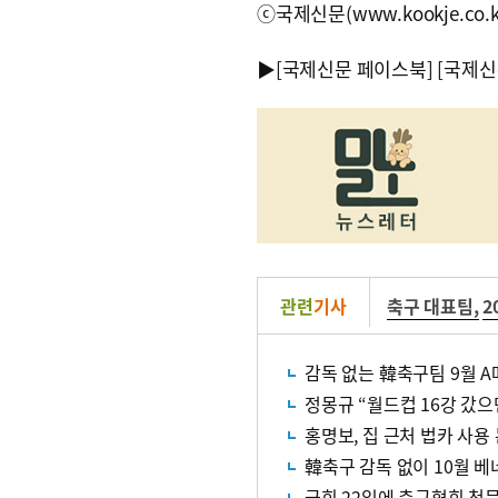
ⓒ국제신문(www.kookje.co.
▶
[국제신문 페이스북]
[국제신
관련
기사
축구 대표팀
,
2
감독 없는 韓축구팀 9월 A
정몽규 “월드컵 16강 갔으
홍명보, 집 근처 법카 사용
韓축구 감독 없이 10월 
국회 22일에 축구협회 청