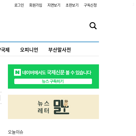
2
로그인
회원가입
지면보기
초판보기
구독신청
V국제
오피니언
부산말사전
오늘
이슈