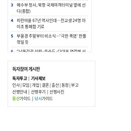
3
해수부 청사, 북항 국제여객터미널 옆에 선
다(종합)
4
피란마을 67년 역사인데…전교생 24명 아
미초 통폐합 기로
5
부울경 주말부터 비소식…‘극한 폭염’ 한풀
꺾일 듯
6
“낙동강권 삼락·을숙도·다대포 연결해 서
부산 관광 키우자”
7
오늘의 날씨- 2026년 8월 7일
독자참여 게시판
8
외국인 선원 ‘인신매매 경유지’ 된 부산…
독자투고
|
기사제보
우려가 현실로
인사
|
모임
|
개업
|
결혼
|
출산
|
동정
|
부고
9
산행안내
[사설] 해수부 신청사 북항으로 확정, 해양
|
산행후기
|
산행사진
수도 도약의 전환점
등산
가이드
|
낚시
가이드
10
르노 못 타는 부산시장…관용차 규정에 막
힌 지역기업 응원