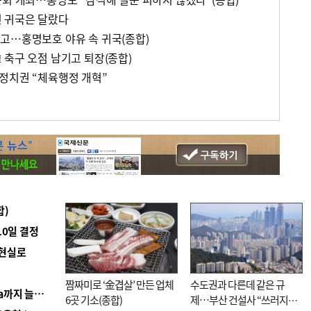
 귀국은 달랐다
고…홍명보호 야유 속 귀국(종합)
 축구 오점 남기고 퇴장(종합)
정치권 “체육행정 개혁”
통
합)
10일 결정
 현실로
짬짜미로 ‘金겹살’ 만든 업체
수도권과 다른데 같은 규
■ 경남 농정 비전 ‘잘 사는 농촌’…스마트팜 1000㏊까지 늘린다
6곳 기소(종합)
제…부산 건설사 “쓰러지기