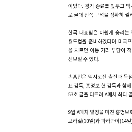
이었다. 경기 종료를 앞두고 멕
로 골대 왼쪽 구석을 정확히 찔러
한국 대표팀은 아쉽게 승리는
월드컵을 준비하겠다며 미국프로축
을 치르면 이동 거리 부담이 
선보일 수 있다.
손흥민은 멕시코전 출전과 득점으
표 감독, 홍명보 현 감독과 함께
53호 골을 터트려 A매치 최다 
9월 A매치 일정을 마친 홍명
브라질(10일)과 파라과이(14일