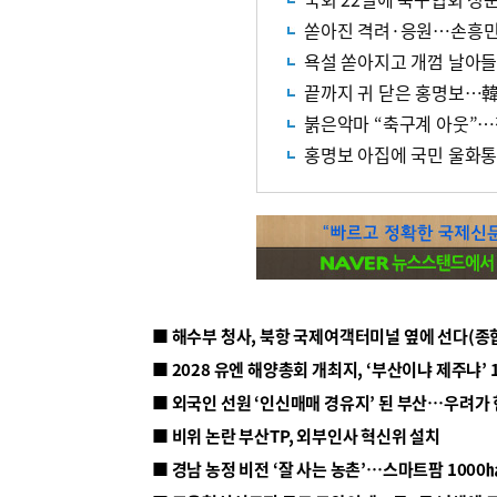
쏟아진 격려·응원…손흥민
욕설 쏟아지고 개껌 날아들
끝까지 귀 닫은 홍명보…韓
붉은악마 “축구계 아웃”…
홍명보 아집에 국민 울화
■ 해수부 청사, 북항 국제여객터미널 옆에 선다(종
■ 2028 유엔 해양총회 개최지, ‘부산이냐 제주냐’ 
■ 외국인 선원 ‘인신매매 경유지’ 된 부산…우려가
■ 비위 논란 부산TP, 외부인사 혁신위 설치