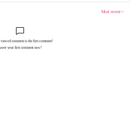
제휴서비스
국제신문대관안내
광고안내
구독신청
독자투고
기사제보
개인정보취급방침
언론윤리강
구 중앙대로 1217
대표전화 : 051-500-5114
발행인·인쇄인 : 황문성
편집인 : 오상