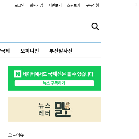
2
로그인
회원가입
지면보기
초판보기
구독신청
V국제
오피니언
부산말사전
오늘
이슈