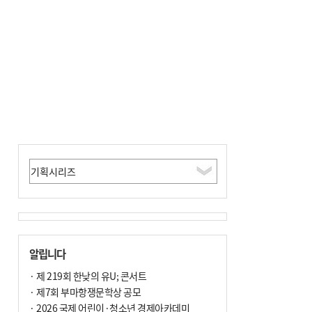
전닉스 ETF 이후 발생"
알립니다
· 제 219회 한낮의 유U; 콘서트
· 제7회 부마항쟁문학상 공모
· 2026 국제 어린이·청소년 경제아카데미