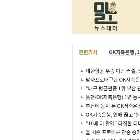
관련
기사
OK저축은행
,
대한항공 우승 이끈 러셀,
남자프로배구단 OK저축은행
“배구 평균관중 1위 부산 
읏맨(OK저축은행) 1년 농
부산에 둥지 튼 OK저축은행
OK저축은행, 연패 끊고 ‘봄
“10배 더 활약” 다짐한 
올 시즌 프로배구 관중 증가