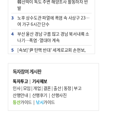
韓선박이 독도 주변 해양조사 활동하자 반
발
3
노후 상수도관 파열에 폭염 속 사상구 2300
여 가구 6시간 단수
4
부산 울산 경남 구름 많고 경남 북서내륙 소
나기…폭염·열대야 계속
5
[속보]‘尹 탄핵 반대’ 세계로교회 손현보,
백악관서 트럼프 접견
6
‘탄약 부족 사태’ 보도에 격노한 트럼프…
독자참여 게시판
군사기밀 유출자 색출 지시
독자투고
|
기사제보
7
부산 주유소 휘발유 평균가 ℓ당 1849원…
인사
|
모임
|
개업
|
결혼
|
출산
|
동정
|
부고
전주보다 3원 ↓
산행안내
|
산행후기
|
산행사진
8
[속보] ‘심판 성접대’ 논란 축구협회 공식 사
등산
가이드
|
낚시
가이드
과…“현재는 부적절 행위 없어”
9
서울 중랑구서 흉기 난동…60대 남성 2명
사망
10
"올해 코스피 사이드카 43회 중 25회는 삼