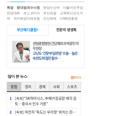
폭염
중대범죄수사청
해양수산부
더불어민주당
전당대회
르노코리아
부산관광
교육혁신선도지
역
극지해양미래포럼
인신매매
UN해양총회
부산메디클럽+
전문의 생생톡
센텀종합병원 간담췌외과 박광민 의
무원장
고난도 ‘간문부 담관암’ 수술…높은
숙련도와 협진 필수
간문부 담관암(클라츠킨 종양)은 좌
우 간에서 나오는, 담관(담즙 배출 경
로)이 합쳐지는 부위인 ‘간문부(肝門
많이 본 뉴스
部)’에 생기는 악성 종양이다. 간동맥
문맥 림프절 담
종합
정치
경제
사회
스포츠
1
[속보]“SK하이닉스, 中패키징공장 매각 검
토…중국서 인수 거론”
2
[속보] 여전히 ‘독도는 우리땅’ 외치는 日…