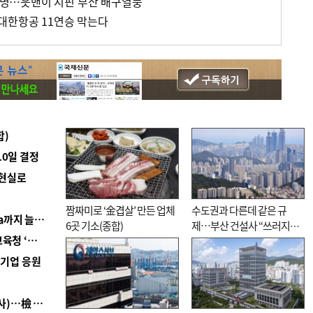
00명…읏맨이 지핀 부산 배구열풍
서 대한항공 11연승 막는다
합)
10일 결정
 현실로
짬짜미로 ‘金겹살’ 만든 업체
수도권과 다른데 같은 규
■ 경남 농정 비전 ‘잘 사는 농촌’…스마트팜 1000㏊까지 늘린다
6곳 기소(종합)
제…부산 건설사 “쓰러지기
■ 교육혁신선도지 공모 코앞인데…구·군 난색에 교육청 ‘쩔쩔’
직전”
역기업 응원
■ 검사 신분 버리고 직급하향(10년 이하 저연차 검사)…檢 중수청행 기피