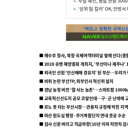
주말 매진, 평일 관중 30
‘상위 팀 킬러’ OK, 안방
■ 해수부 청사, 북항 국제여객터미널 옆에 선다(종
■ 2028 유엔 해양총회 개최지, ‘부산이냐 제주냐’ 
■ 외국인 선원 ‘인신매매 경유지’ 된 부산…우려가
■ 비위 논란 부산TP, 외부인사 혁신위 설치
■ 르노 못 타는 부산시장…관용차 규정에 막힌 지
■ 마산 원도심 행정·주거복합단지 연내 준공 수순