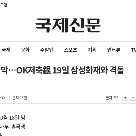
타그램
국제
문화
주말엔
스포츠
기획
인터뷰
T
 개막…OK저축銀 19일 삼성화재와 격돌
:30
| 본지 15면
글자 크기
10월 18일 남
여자부 흥국생
.