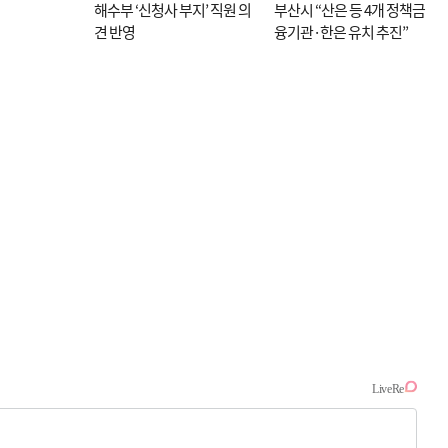
해수부 ‘신청사 부지’ 직원 의
부산시 “산은 등 4개 정책금
견 반영
융기관·한은 유치 추진”