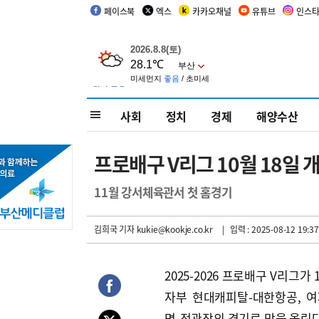
페이스북
엑스
카카오채널
유튜브
인스
사회
정치
경제
해양수산
프로배구 V리그 10월 18일
11월 강서체육관서 첫 홈경기
김희국 기자
kukie@kookje.co.kr
| 입력 : 2025-08-12 19:37
2025-2026 프로배구 V리그가 
자부 현대캐피탈-대한항공, 
명-정관장의 경기로 막을 올린다