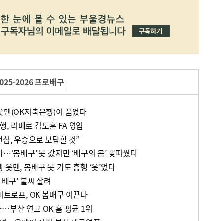
2025-2026 프로배구
 읏맨(OK저축은행)이 품었다
, 리베로 김도훈 FA 영입
팬심, 우승으로 보답할 것”
사…‘봄배구’ 못 갔지만 ‘배구의 봄’ 꽃피웠다
 읏맨, 봄배구 못 가도 흥행 ‘읏’었다
 배구’ 불씨 살려
디미트로프, OK 봄배구 이끈다
…부산 연고 OK 홈 평균 1위