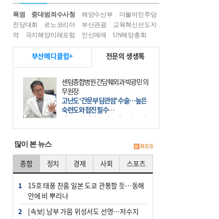
폭염
중대범죄수사청
해양수산부
더불어민주당
전당대회
르노코리아
부산관광
교육혁신선도지
역
극지해양미래포럼
인신매매
UN해양총회
부산메디클럽+
전문의 생생톡
센텀종합병원 간담췌외과 박광민 의
무원장
고난도 ‘간문부 담관암’ 수술…높은
숙련도와 협진 필수
간문부 담관암(클라츠킨 종양)은 좌
우 간에서 나오는, 담관(담즙 배출 경
로)이 합쳐지는 부위인 ‘간문부(肝門
많이 본 뉴스
部)’에 생기는 악성 종양이다. 간동맥
문맥 림프절 담
종합
정치
경제
사회
스포츠
1
15호 태풍 찬홈 일본 도쿄 관통할 듯…동해
안에 비 뿌리나
2
[속보] 남부 가뭄 위성서도 선명…저수지