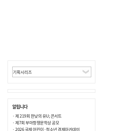
차 안해
알립니다
· 제 219회 한낮의 유U; 콘서트
· 제7회 부마항쟁문학상 공모
· 2026 국제 어린이·청소년 경제아카데미