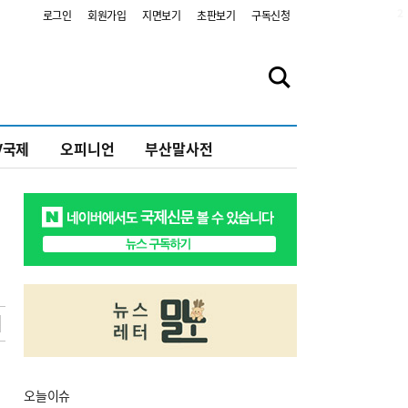
2
로그인
회원가입
지면보기
초판보기
구독신청
V국제
오피니언
부산말사전
오늘
이슈