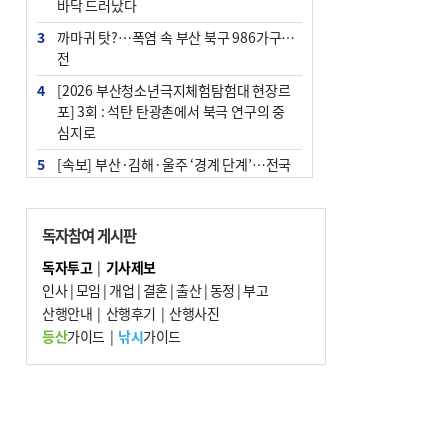
바닥 드러났다
3
까마귀 탓?…폭염 속 부산 북구 986가구 정
전
4
[2026 부산청소년극지체험탐험대 현장르
포] 3회 : 석탄 탄광촌에서 북극 연구의 중
심지로
5
[속보] 부산·김해·울주 ‘경계 단계’…전국
48개 시군 가뭄
6
부산·울산·경남 폭염 속 소나기·비…무더
독자참여 게시판
위는 지속
독자투고
|
기사제보
7
‘혐오표현’ 쓰면 지방공무원 최대 파면까지
인사
|
모임
|
개업
|
결혼
|
출산
|
동정
|
부고
중징계
산행안내
|
산행후기
|
산행사진
8
이임생, 홍명보 선임 독단적 결정 아냐…면
등산
가이드
|
낚시
가이드
담 메모 제출
9
부산 해운대구 아파트 14층서 불…실외기
과열 추정
10
경찰가족 관련 사건 45건…그동안 파악조