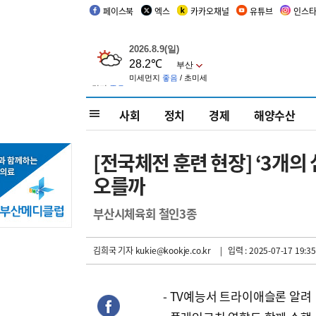
페이스북
엑스
카카오채널
유튜브
인스
사회
정치
경제
해양수산
[전국체전 훈련 현장] ‘3개의 
오를까
부산시체육회 철인3종
김희국 기자
kukie@kookje.co.kr
| 입력 : 2025-07-17 19:35
- TV예능서 트라이애슬론 알려