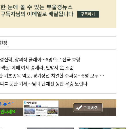
 현장
한 정신력, 창의적 플레이…8명으로 전국 호령
 잭팟’ 에페 여제 송세라, 안방서 金 조준
[전국체전 훈련 현장] 고독한 기초종목 역도, 경기장선 치열한 수싸움…5명 모두 메달 도전
늘 찌를 듯한 기세…남녀 단체전 동반 우승 노린다