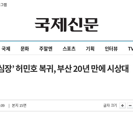
타그램
국제
문화
주말엔
스포츠
기획
인터뷰
T
심장’ 허민호 복귀, 부산 20년 만에 시상대
:09
| 본지 15면
글자 크기