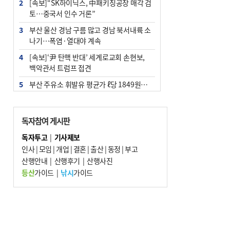
2
[속보]“SK하이닉스, 中패키징공장 매각 검
토…중국서 인수 거론”
3
부산 울산 경남 구름 많고 경남 북서내륙 소
나기…폭염·열대야 계속
4
[속보]‘尹 탄핵 반대’ 세계로교회 손현보,
백악관서 트럼프 접견
5
부산 주유소 휘발유 평균가 ℓ당 1849원…
전주보다 3원 ↓
6
‘탄약 부족 사태’ 보도에 격노한 트럼프…
독자참여 게시판
군사기밀 유출자 색출 지시
독자투고
|
기사제보
7
[속보] ‘심판 성접대’ 논란 축구협회 공식 사
인사
|
모임
|
개업
|
결혼
|
출산
|
동정
|
부고
과…“현재는 부적절 행위 없어”
산행안내
|
산행후기
|
산행사진
8
"올해 코스피 사이드카 43회 중 25회는 삼
등산
가이드
|
낚시
가이드
전닉스 ETF 이후 발생"
9
노후 상수도관 파열에 폭염 속 사상구 2300
여 가구 6시간 단수
10
서울 중랑구서 흉기 난동…60대 남성 2명