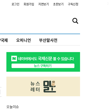
2
로그인
회원가입
지면보기
초판보기
구독신청
V국제
오피니언
부산말사전
오늘
이슈