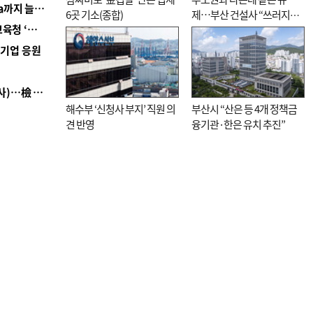
■ 경남 농정 비전 ‘잘 사는 농촌’…스마트팜 1000㏊까지 늘린다
6곳 기소(종합)
제…부산 건설사 “쓰러지기
■ 교육혁신선도지 공모 코앞인데…구·군 난색에 교육청 ‘쩔쩔’
직전”
역기업 응원
■ 검사 신분 버리고 직급하향(10년 이하 저연차 검사)…檢 중수청행 기피
해수부 ‘신청사 부지’ 직원 의
부산시 “산은 등 4개 정책금
견 반영
융기관·한은 유치 추진”