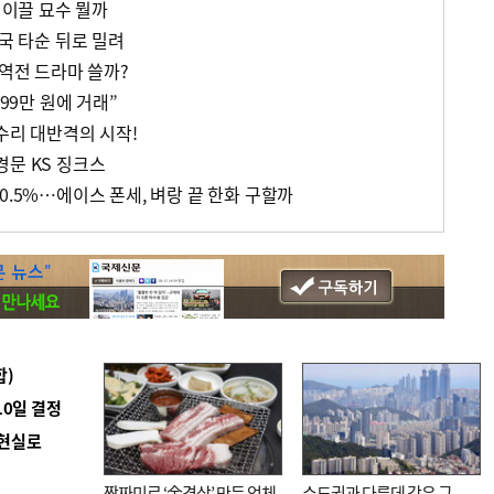
승 이끌 묘수 뭘까
결국 타순 뒤로 밀려
 역전 드라마 쓸까?
999만 원에 거래”
수리 대반격의 시작!
경문 KS 징크스
0.5%…에이스 폰세, 벼랑 끝 한화 구할까
합)
10일 결정
 현실로
짬짜미로 ‘金겹살’ 만든 업체
수도권과 다른데 같은 규