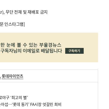
kr), 무단 전재 및 재배포 금지
문 인스타그램]
,
롯데자이언츠
프로야구 ‘최고의 별’
아섭…‘롯데 동기’ FA시장 엇갈린 희비