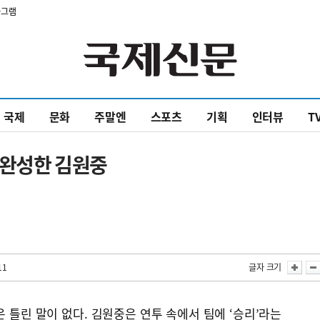
타그램
국제
문화
주말엔
스포츠
기획
인터뷰
T
’ 완성한 김원중
11
글자 크기
 틀린 말이 없다. 김원중은 연투 속에서 팀에 ‘승리’라는