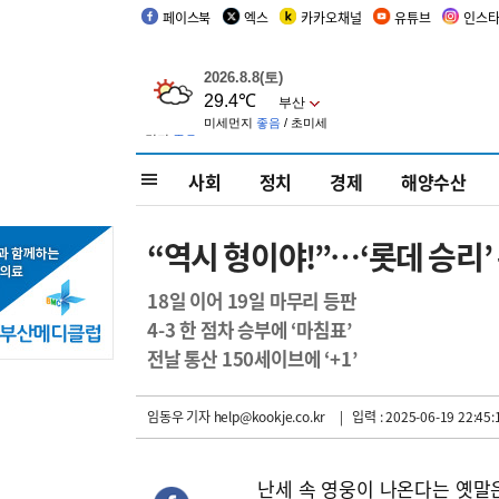
페이스북
엑스
카카오채널
유튜브
인스
사회
정치
경제
해양수산
“역시 형이야!”…‘롯데 승리
18일 이어 19일 마무리 등판
4-3 한 점차 승부에 ‘마침표’
전날 통산 150세이브에 ‘+1’
임동우 기자
help@kookje.co.kr
| 입력 : 2025-06-19 22:45:
난세 속 영웅이 나온다는 옛말은