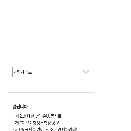
사망
알립니다
· 제 219회 한낮의 유U; 콘서트
· 제7회 부마항쟁문학상 공모
· 2026 국제 어린이·청소년 경제아카데미