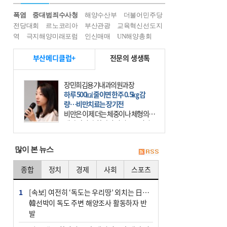
폭염
중대범죄수사청
해양수산부
더불어민주당
전당대회
르노코리아
부산관광
교육혁신선도지
역
극지해양미래포럼
인신매매
UN해양총회
부산메디클럽+
전문의 생생톡
장민희김용기내과의원과장
하루 500㎉ 줄이면 한주 0.5㎏ 감
량…비만치료는 장기전
비만은 이제 더는 체중이나 체형의 문
제가 아니다. 하나의 질병으로 인지
하고 치료와 관리를 해야 한다. 세계
보건기구(WHO)는 이미 1994년 비만
많이 본 뉴스
을 인류의 중요한
종합
정치
경제
사회
스포츠
1
[속보] 여전히 ‘독도는 우리땅’ 외치는 日…
韓선박이 독도 주변 해양조사 활동하자 반
발