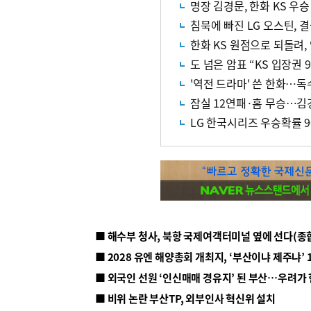
명장 김경문, 한화 KS 우
침묵에 빠진 LG 오스틴, 
한화 KS 원점으로 되돌려,
도 넘은 암표 “KS 입장권 
'역전 드라마' 쓴 한화…독
잠실 12연패·홈 무승…김
LG 한국시리즈 우승확률 9
■ 해수부 청사, 북항 국제여객터미널 옆에 선다(종
■ 2028 유엔 해양총회 개최지, ‘부산이냐 제주냐’ 
■ 외국인 선원 ‘인신매매 경유지’ 된 부산…우려가
■ 비위 논란 부산TP, 외부인사 혁신위 설치