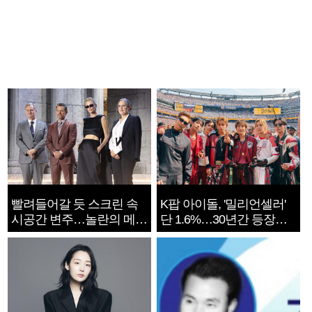
빨려들어갈 듯 스크린 속
K팝 아이돌, '밀리언셀러'
시공간 변주…놀란의 메시
단 1.6%…30년간 등장
지는 ‘전쟁 속죄’
1182개팀 전수조사