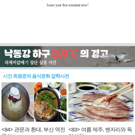
시인 최원준의 음식문화 잡학사전
<84> 관문과 환대, 부산 역전
<83> 여름 제주, 벤자리와 독