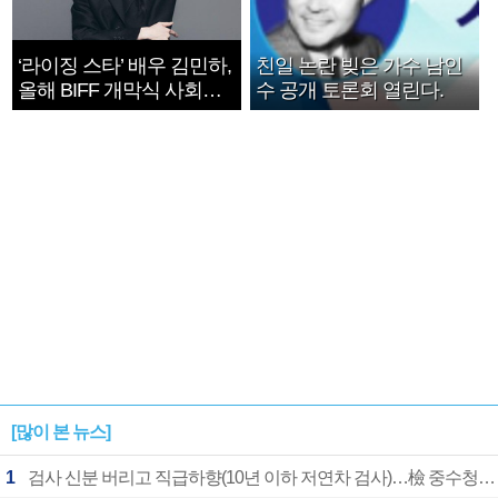
‘라이징 스타’ 배우 김민하,
친일 논란 빚은 가수 남인
올해 BIFF 개막식 사회자
수 공개 토론회 열린다.
확정
[많이 본 뉴스]
1
검사 신분 버리고 직급하향(10년 이하 저연차 검사)…檢 중수청행 기피