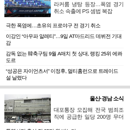
라커룸 냉탕 등장…폭염 경기
취소 속출에 PS 셈법 복잡
극한 폭염에…초유의 프로야구 전 경기 취소
이강인 “아우파 알레티”…9일 AT마드리드 데뷔전 기대
감
감독 없는 韓축구팀 9월 A매치 첫 상대, 랭킹 25위 에콰
도르
“성공은 자이언츠서” 이정후, 멀티홈런으로 트레이드
설 날렸다
울산·경남 소식
대포통장 모집해 전국 범죄조
직에 공급한 일당 200명 무더
기 검거