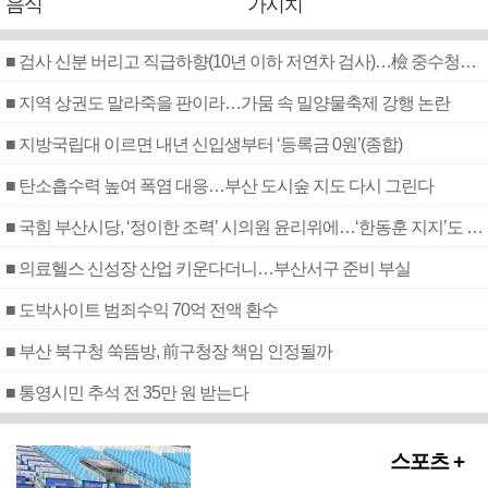
음식
가시치
■ 검사 신분 버리고 직급하향(10년 이하 저연차 검사)…檢 중수청행 기피
■ 지역 상권도 말라죽을 판이라…가뭄 속 밀양물축제 강행 논란
■ 지방국립대 이르면 내년 신입생부터 ‘등록금 0원’(종합)
■ 탄소흡수력 높여 폭염 대응…부산 도시숲 지도 다시 그린다
■ 국힘 부산시당, ‘정이한 조력’ 시의원 윤리위에…‘한동훈 지지’도 신고접수
■ 의료헬스 신성장 산업 키운다더니…부산서구 준비 부실
■ 도박사이트 범죄수익 70억 전액 환수
■ 부산 북구청 쑥뜸방, 前구청장 책임 인정될까
■ 통영시민 추석 전 35만 원 받는다
스포츠 +