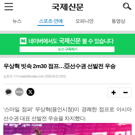
뉴스
스포츠·연예
오피니언
동영상
우상혁 빗속 2m30 점프…亞선수권 선발전 우승
김희국 기자 kukie@kookje.co.kr | 2025.04.22 19:01
‘스마일 점퍼’ 우상혁(용인시청)이 경쾌한 점프로 아시아
선수권 대표 선발전 우승을 차지했다.