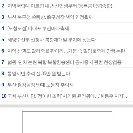
2
지방국립대 이르면 내년 신입생부터 ‘등록금 0원’(종합)
3
부산 북구청 쑥뜸방, 前구청장 책임 인정될까
4
[도청도설] 다대포 부산바다축제
5
해양수산부 신청사 북항재개발 부지에 짓는다
6
지역 상권도 말라죽을 판이라…가뭄 속 밀양물축제 강행 논란
7
법원, 단차 논란 북항 복합환승센터 공사중지 관련 현장검증
8
통영시민 추석 전 35만 원 받는다
9
부산 철강공장 50대 노동자 추락사
10
국힘 부산시당, ‘정이한 조력’ 시의원 윤리위에…‘한동훈 지지’도 신고접수