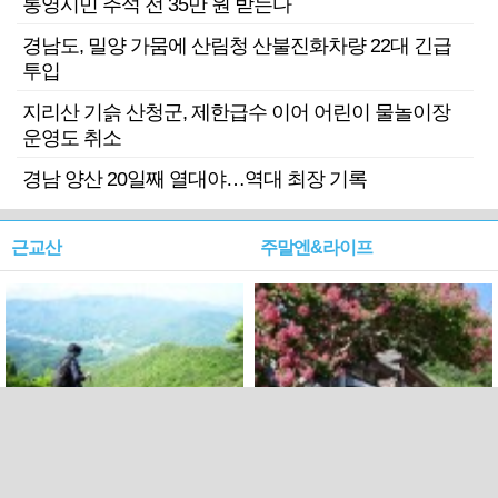
통영시민 추석 전 35만 원 받는다
경남도, 밀양 가뭄에 산림청 산불진화차량 22대 긴급
투입
지리산 기슭 산청군, 제한급수 이어 어린이 물놀이장
운영도 취소
경남 양산 20일째 열대야…역대 최장 기록
근교산
주말엔&라이프
근교산&그너머…상주·문경
폭염보다 더 뜨거워라…100
청화산~시루봉
일을 붉게 불태울 ‘선비정신’