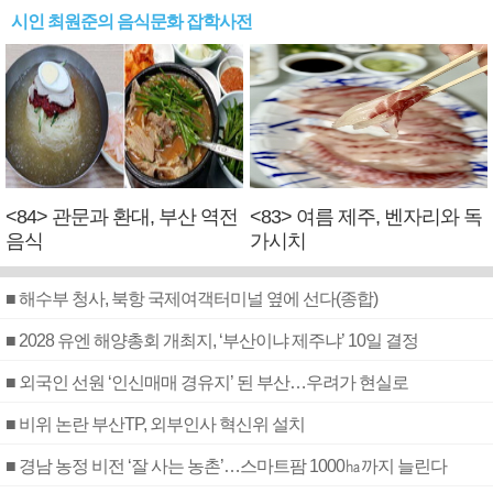
시인 최원준의 음식문화 잡학사전
<84> 관문과 환대, 부산 역전
<83> 여름 제주, 벤자리와 독
음식
가시치
■ 해수부 청사, 북항 국제여객터미널 옆에 선다(종합)
■ 2028 유엔 해양총회 개최지, ‘부산이냐 제주냐’ 10일 결정
■ 외국인 선원 ‘인신매매 경유지’ 된 부산…우려가 현실로
■ 비위 논란 부산TP, 외부인사 혁신위 설치
■ 경남 농정 비전 ‘잘 사는 농촌’…스마트팜 1000㏊까지 늘린다