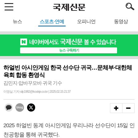
뉴스
스포츠·연예
오피니언
동영상
하얼빈 아시안게임 한국 선수단 귀국…문체부·대한체
육회 합동 환영식
김민지·압바꾸모바 귀국 기수
이영실 기자 sily1982@kookje.co.kr | 2025.02.15 21:37
2025 하얼빈 동계 아시안게임 우리나라 선수단이 15일 인
천공항을 통해 귀국했다.