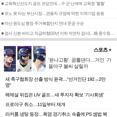
■ 교육혁신선도지 공모 코앞인데…구·군 난색에 교육청 ‘쩔쩔’
■ 르노 못 타는 부산시장…관용차 규정에 막힌 지역기업 응원
■ 마산 원도심 행정·주거복합단지 연내 준공 수순
■ 검사 신분 버리고 직급하향(10년 이하 저연차 검사)…檢 중수청행 기피
스포츠 +
‘윤나고황’ 꿈틀댄다…거인 가
을야구 불씨 살릴까
새 축구협회장 선출 방식 윤곽…“선거인단 192→2만
명”
해체설 뒤집은 LIV 골프…새 투자자 확보 ‘기사회생’
프로야구 취소…11일부터 재개
라커룸 냉탕 등장…폭염 경기취소 속출에 PS 셈법 복