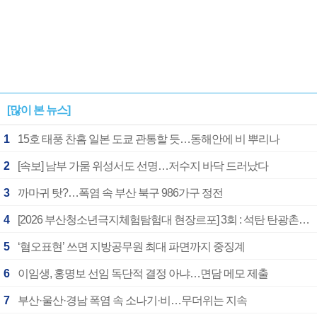
[많이 본 뉴스]
1
15호 태풍 찬홈 일본 도쿄 관통할 듯…동해안에 비 뿌리나
2
[속보] 남부 가뭄 위성서도 선명…저수지 바닥 드러났다
3
까마귀 탓?…폭염 속 부산 북구 986가구 정전
4
[2026 부산청소년극지체험탐험대 현장르포] 3회 : 석탄 탄광촌에서 북극 연구의 중심지로
5
‘혐오표현’ 쓰면 지방공무원 최대 파면까지 중징계
6
이임생, 홍명보 선임 독단적 결정 아냐…면담 메모 제출
7
부산·울산·경남 폭염 속 소나기·비…무더위는 지속