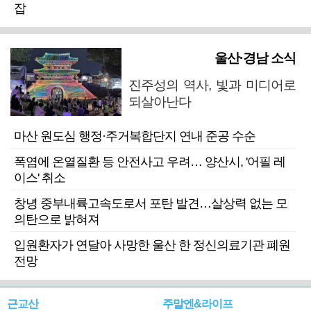
잡
울산·경남 소식
진주성의 역사, 빛과 미디어로
되살아난다
마산 원도심 행정·주거복합단지 연내 준공 수순
폭염에 온열질환 등 안전사고 우려… 양산시, '어필 레
이스' 취소
창녕 중부내륙고속도로서 포탄 발견…살상력 없는 모
의탄으로 밝혀져
입원환자가 연달아 사망한 울산 한 정신의료기관 폐원
전망
근교산
주말엔&라이프