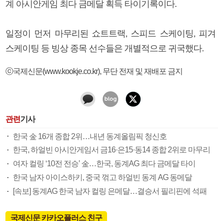
계 아시안게임 최다 금메달 획득 타이기록이다.
일정이 먼저 마무리된 쇼트트랙, 스피드 스케이팅, 피겨
스케이팅 등 빙상 종목 선수들은 개별적으로 귀국했다.
ⓒ국제신문(www.kookje.co.kr), 무단 전재 및 재배포 금지
관련
기사
한국 金 16개 종합 2위…내년 동계올림픽 청신호
한국, 하얼빈 아시안게임서 금16·은15·동14 종합 2위로 마무리
여자 컬링 ‘10전 전승’ 金…한국, 동계AG 최다 금메달 타이
한국 남자 아이스하키, 중국 꺾고 하얼빈 동계 AG 동메달
[속보] 동계AG 한국 남자 컬링 은메달…결승서 필리핀에 석패
국제신문 카카오플러스 친구