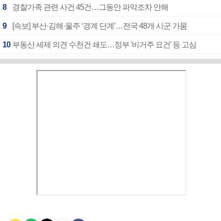
8
경찰가족 관련 사건 45건…그동안 파악조차 안해
9
[속보] 부산·김해·울주 ‘경계 단계’…전국 48개 시군 가뭄
10
부동산 세제 의견 수천건 쇄도…정부 '비거주 요건' 등 고심