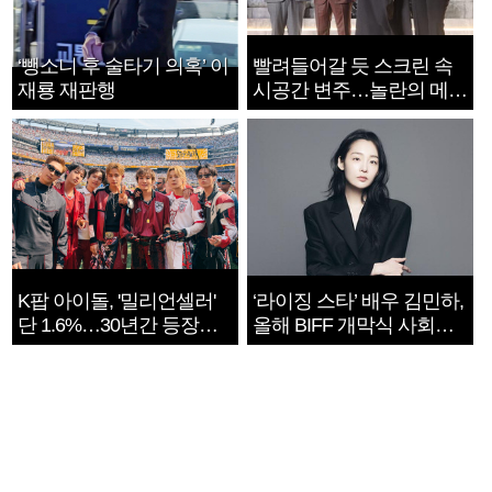
‘뺑소니 후 술타기 의혹’ 이
빨려들어갈 듯 스크린 속
재룡 재판행
시공간 변주…놀란의 메시
지는 ‘전쟁 속죄’
K팝 아이돌, '밀리언셀러'
‘라이징 스타’ 배우 김민하,
단 1.6%…30년간 등장
올해 BIFF 개막식 사회자
1182개팀 전수조사
확정