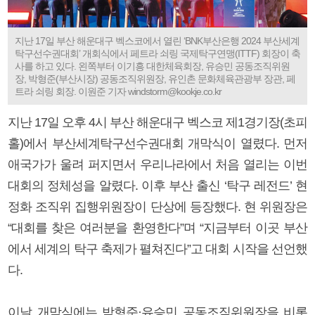
지난 17일 부산 해운대구 벡스코에서 열린 ‘BNK부산은행 2024 부산세계
탁구선수권대회’ 개회식에서 페트라 쇠링 국제탁구연맹(ITTF) 회장이 축
사를 하고 있다. 왼쪽부터 이기흥 대한체육회장, 유승민 공동조직위원
장, 박형준(부산시장) 공동조직위원장, 유인촌 문화체육관광부 장관, 페
트라 쇠링 회장. 이원준 기자 windstorm@kookje.co.kr
지난 17일 오후 4시 부산 해운대구 벡스코 제1경기장(초피
홀)에서 부산세계탁구선수권대회 개막식이 열렸다. 먼저
애국가가 울려 퍼지면서 우리나라에서 처음 열리는 이번
대회의 정체성을 알렸다. 이후 부산 출신 ‘탁구 레전드’ 현
정화 조직위 집행위원장이 단상에 등장했다. 현 위원장은
“대회를 찾은 여러분을 환영한다”며 “지금부터 이곳 부산
에서 세계의 탁구 축제가 펼쳐진다”고 대회 시작을 선언했
다.
이날 개막식에는 박형준·유승민 공동조직위원장을 비롯