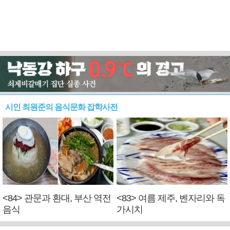
시인 최원준의 음식문화 잡학사전
<84> 관문과 환대, 부산 역전
<83> 여름 제주, 벤자리와 독
음식
가시치