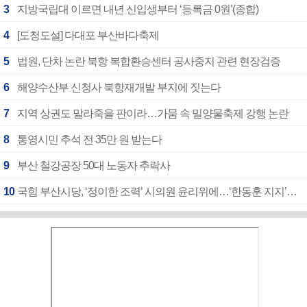
3
지방국립대 이르면 내년 신입생부터 ‘등록금 0원’(종합)
4
[도청도설] 다대포 부산바다축제
5
법원, 단차 논란 북항 복합환승센터 공사중지 관련 현장검증
6
해양수산부 신청사 북항재개발 부지에 짓는다
7
지역 상권도 말라죽을 판이라…가뭄 속 밀양물축제 강행 논란
8
통영시민 추석 전 35만 원 받는다
9
부산 철강공장 50대 노동자 추락사
10
국힘 부산시당, ‘정이한 조력’ 시의원 윤리위에…‘한동훈 지지’도 신고접수