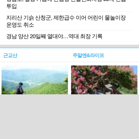
투입
지리산 기슭 산청군, 제한급수 이어 어린이 물놀이장
운영도 취소
경남 양산 20일째 열대야…역대 최장 기록
근교산
주말엔&라이프
근교산&그너머…상주·문경
폭염보다 더 뜨거워라…100
청화산~시루봉
일을 붉게 불태울 ‘선비정신’
피었네