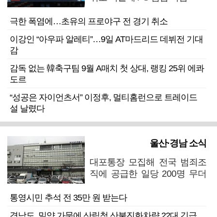
극한 폭염에…초유의 프로야구 전 경기 취소
이강인 “아우파 알레티”…9일 AT마드리드 데뷔전 기대
감
감독 없는 韓축구팀 9월 A매치 첫 상대, 랭킹 25위 에콰
도르
“성공은 자이언츠서” 이정후, 멀티홈런으로 트레이드
설 날렸다
울산·경남 소식
대포통장 모집해 전국 범죄조
직에 공급한 일당 200명 무더
기 검거
통영시민 추석 전 35만 원 받는다
경남도, 밀양 가뭄에 산림청 산불진화차량 22대 긴급