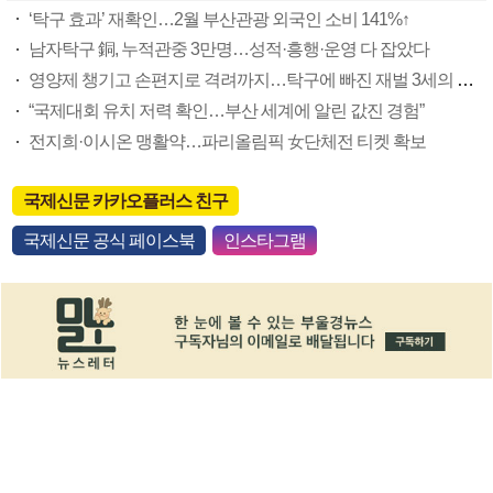
‘탁구 효과’ 재확인…2월 부산관광 외국인 소비 141%↑
남자탁구 銅, 누적관중 3만명…성적·흥행·운영 다 잡았다
영양제 챙기고 손편지로 격려까지…탁구에 빠진 재벌 3세의 숨은 조력
“국제대회 유치 저력 확인…부산 세계에 알린 값진 경험”
전지희·이시온 맹활약…파리올림픽 女단체전 티켓 확보
국제신문 카카오플러스 친구
국제신문 공식 페이스북
인스타그램