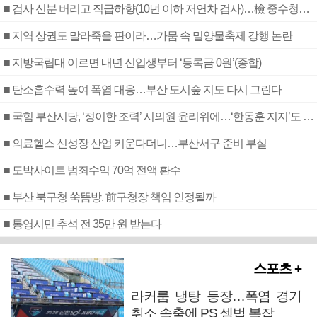
■ 검사 신분 버리고 직급하향(10년 이하 저연차 검사)…檢 중수청행 기피
■ 지역 상권도 말라죽을 판이라…가뭄 속 밀양물축제 강행 논란
■ 지방국립대 이르면 내년 신입생부터 ‘등록금 0원’(종합)
■ 탄소흡수력 높여 폭염 대응…부산 도시숲 지도 다시 그린다
■ 국힘 부산시당, ‘정이한 조력’ 시의원 윤리위에…‘한동훈 지지’도 신고접수
■ 의료헬스 신성장 산업 키운다더니…부산서구 준비 부실
■ 도박사이트 범죄수익 70억 전액 환수
■ 부산 북구청 쑥뜸방, 前구청장 책임 인정될까
■ 통영시민 추석 전 35만 원 받는다
스포츠 +
라커룸 냉탕 등장…폭염 경기
취소 속출에 PS 셈법 복잡