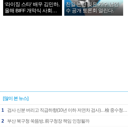
‘라이징 스타’ 배우 김민하,
친일 논란 빚은 가수 남인
올해 BIFF 개막식 사회자
수 공개 토론회 열린다.
확정
[많이 본 뉴스]
1
검사 신분 버리고 직급하향(10년 이하 저연차 검사)…檢 중수청행 기피
2
부산 북구청 쑥뜸방, 前구청장 책임 인정될까