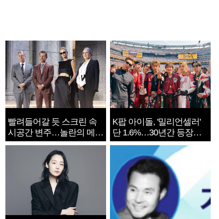
빨려들어갈 듯 스크린 속
K팝 아이돌, '밀리언셀러'
시공간 변주…놀란의 메시
단 1.6%…30년간 등장
지는 ‘전쟁 속죄’
1182개팀 전수조사