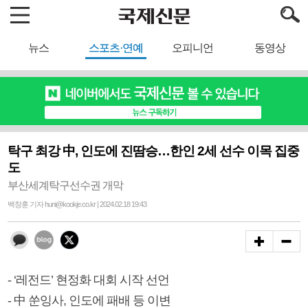
뉴스
스포츠·연예
오피니언
동영상
탁구 최강 中, 인도에 진땀승…한인 2세 선수 이목 집중
도
부산세계탁구선수권 개막
백창훈 기자 huni@kookje.co.kr | 2024.02.18 19:43
- ‘레전드’ 현정화 대회 시작 선언
- 中 쑨잉사, 인도에 패배 등 이변