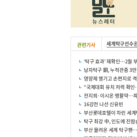
세계탁구선수
관련
기사
‘탁구 효과’ 재확인…2월 
남자탁구 銅, 누적관중 3
영양제 챙기고 손편지로 격
“국제대회 유치 저력 확인
전지희·이시온 맹활약…파
16강전 나선 신유빈
부산롯데호텔이 차린 세계
탁구 최강 中, 인도에 진땀
부산 몰려온 세계 탁구팬…