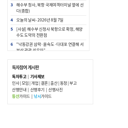
3
해수부 청사, 북항 국제여객터미널 옆에 선
다(종합)
4
오늘의 날씨- 2026년 8월 7일
5
[사설] 해수부 신청사 북항으로 확정, 해양
수도 도약의 전환점
6
“낙동강권 삼락·을숙도·다대포 연결해 서
부산 관광 키우자”
7
부울경 주말부터 비소식…‘극한 폭염’ 한풀
꺾일 듯
독자참여 게시판
8
피란마을 67년 역사인데…전교생 24명 아
독자투고
|
기사제보
미초 통폐합 기로
인사
|
모임
|
개업
|
결혼
|
출산
|
동정
|
부고
9
산행안내
외국인 선원 ‘인신매매 경유지’ 된 부산…
|
산행후기
|
산행사진
우려가 현실로
등산
가이드
|
낚시
가이드
10
수사독점 책임 커진 경찰, 방치사건 해결 부
랴부랴 속도전