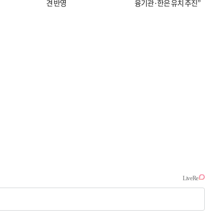
견 반영
융기관·한은 유치 추진”