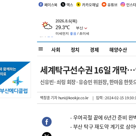
페이스북
엑스
카카오채널
유튜브
인스
사회
정치
경제
해양수산
세계탁구선수권 16일 개막…
신유빈·쇠링 회장·유승민 위원장, 한마음 한뜻으
백창훈 기자
huni@kookje.co.kr
| 입력 : 2024-02-15 19:30:
- 우여곡절 끝에 6년간 준비 완
- 부산 탁구 재도약 계기로 삼