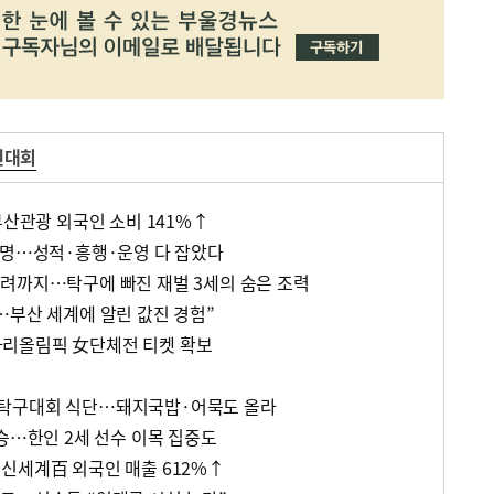
권대회
부산관광 외국인 소비 141%↑
만명…성적·흥행·운영 다 잡았다
려까지…탁구에 빠진 재벌 3세의 숨은 조력
…부산 세계에 알린 값진 경험”
리올림픽 女단체전 티켓 확보
탁구대회 식단…돼지국밥·어묵도 올라
승…한인 2세 선수 이목 집중도
신세계百 외국인 매출 612%↑