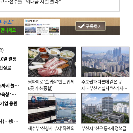
코…선수들 “역대급 시설 놀라”
합)
10일 결정
 현실로
짬짜미로 ‘金겹살’ 만든 업체
수도권과 다른데 같은 규
■ 경남 농정 비전 ‘잘 사는 농촌’…스마트팜 1000㏊까지 늘린다
6곳 기소(종합)
제…부산 건설사 “쓰러지기
■ 교육혁신선도지 공모 코앞인데…구·군 난색에 교육청 ‘쩔쩔’
직전”
역기업 응원
■ 검사 신분 버리고 직급하향(10년 이하 저연차 검사)…檢 중수청행 기피
해수부 ‘신청사 부지’ 직원 의
부산시 “산은 등 4개 정책금