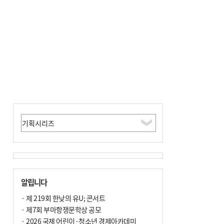
알립니다
· 제 219회 한낮의 유U; 콘서트
· 제7회 부마항쟁문학상 공모
· 2026 국제 어린이·청소년 경제아카데미