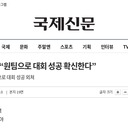
타그램
국제
문화
주말엔
스포츠
기획
인터뷰
T
“원팀으로 대회 성공 확신한다”
로 대회 성공 외쳐
10
| 본지 19면
글자 크기
벽
아야