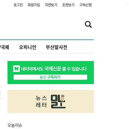
2
로그인
회원가입
지면보기
초판보기
구독신청
V국제
오피니언
부산말사전
오늘
이슈