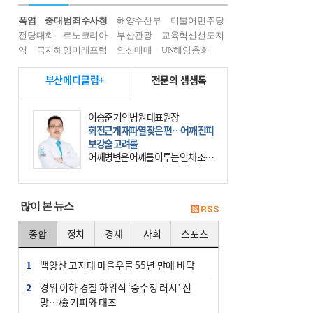
폭염
중대범죄수사청
해양수산부
더불어민주당
전당대회
르노코리아
부산관광
교육혁신선도지
역
극지해양미래포럼
인신매매
UN해양총회
부산메디클럽+
전문의 생생톡
이승준 거인병원 대표원장
회전근개 재파열 잦은 편…어깨 진피
보강술 고려를
어깨병변은 어깨를 이루는 인체 조직
에 발생하는 손상을 말한다. 여기에
는 오십견과 회전근개 증후군, 어깨
의 석회성 힘줄염 등이 있다. 국민건
많이 본 뉴스
강보험에 의하면 어깨병변
종합
정치
경제
사회
스포츠
1
백양산 고지대 마을우물 55년 만에 바닥
2
경위 이하 경찰 하위직 ‘중수청 러시’ 전
망…檢 기피와 대조