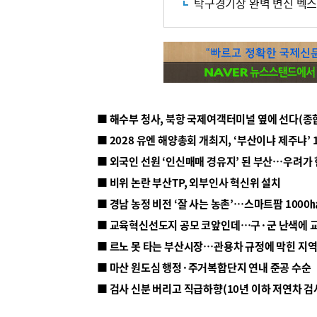
탁구경기장 완벽 변신 벡스
■ 해수부 청사, 북항 국제여객터미널 옆에 선다(종
■ 2028 유엔 해양총회 개최지, ‘부산이냐 제주냐’ 
■ 외국인 선원 ‘인신매매 경유지’ 된 부산…우려가
■ 비위 논란 부산TP, 외부인사 혁신위 설치
■ 르노 못 타는 부산시장…관용차 규정에 막힌 지
■ 마산 원도심 행정·주거복합단지 연내 준공 수순