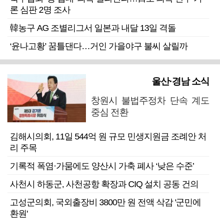
론 심판 2명 조사
韓농구 AG 조별리그서 일본과 내달 13일 격돌
‘윤나고황’ 꿈틀댄다…거인 가을야구 불씨 살릴까
울산·경남 소식
창원시 불법주정차 단속 계도
중심 전환
김해시의회, 11일 544억 원 규모 민생지원금 조례안 처
리 주목
기록적 폭염·가뭄에도 양산시 가축 폐사 ‘낮은 수준’
사천시 하동군, 사천공항 확장과 CIQ 설치 공동 건의
고성군의회, 국외출장비 3800만 원 전액 삭감 '군민에
환원'