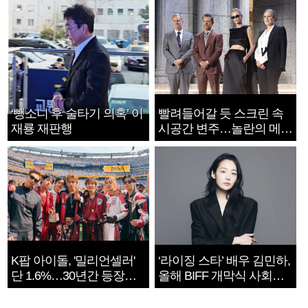
‘뺑소니 후 술타기 의혹’ 이
빨려들어갈 듯 스크린 속
재룡 재판행
시공간 변주…놀란의 메시
지는 ‘전쟁 속죄’
K팝 아이돌, '밀리언셀러'
‘라이징 스타’ 배우 김민하,
단 1.6%…30년간 등장
올해 BIFF 개막식 사회자
1182개팀 전수조사
확정