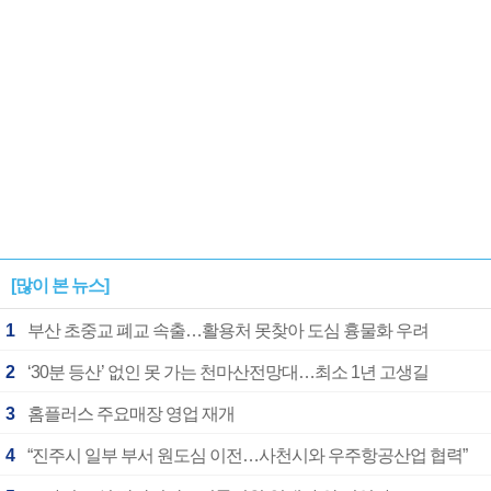
[많이 본 뉴스]
1
부산 초중교 폐교 속출…활용처 못찾아 도심 흉물화 우려
2
‘30분 등산’ 없인 못 가는 천마산전망대…최소 1년 고생길
3
홈플러스 주요매장 영업 재개
4
“진주시 일부 부서 원도심 이전…사천시와 우주항공산업 협력”