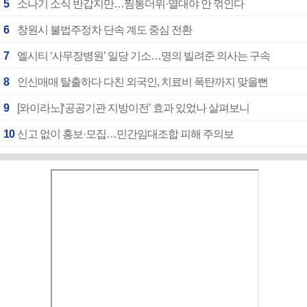
5
소나기 소식 반갑지만…찜통더위·열대야 안 꺾인다
6
창원시 불법주정차 단속 계도 중심 전환
7
엘시티 ‘사무장병원’ 일당 기소…명의 빌려준 의사는 구속
8
인신매매 탈출하다 다친 외국인, 치료비 폭탄까지 맞을뻔
9
[와이라노]‘공공기관 지방이전’ 효과 있었나 살펴보니
10
신고 없이 홍보·모집…민간임대조합 피해 주의보