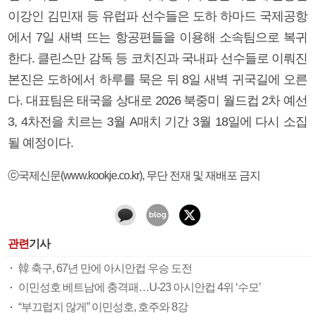
이강인 김민재 등 유럽파 선수들은 도하 하마드 국제공항
에서 7일 새벽 뜨는 항공편들을 이용해 소속팀으로 복귀
한다. 클린스만 감독 등 코치진과 국내파 선수들로 이뤄진
본진은 도하에서 하루를 묵은 뒤 8일 새벽 귀국길에 오른
다. 대표팀은 태국을 상대로 2026 북중미 월드컵 2차 예선
3, 4차전을 치르는 3월 A매치 기간 3월 18일에 다시 소집
될 예정이다.
ⓒ국제신문(www.kookje.co.kr), 무단 전재 및 재배포 금지
관련
기사
韓 축구, 67년 만에 아시안컵 우승 도전
이민성호 베트남에 충격패…U-23 아시안컵 4위 ‘수모’
“부끄럽지 않게” 이민성호, 호주와 8강