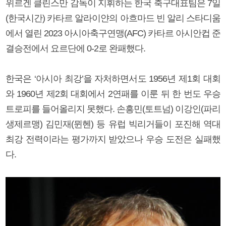
위르겐 클린스만 감독이 지휘하는 한국 축구대표팀은 7일
(한국시간) 카타르 알라이얀의 아흐마드 빈 알리 스타디움
에서 열린 2023 아시아축구연맹(AFC) 카타르 아시안컵 준
결승전에서 요르단에 0-2로 완패했다.
한국은 ‘아시아 최강’을 자처하면서도 1956년 제1회 대회
와 1960년 제2회 대회에서 2연패를 이룬 뒤 한 번도 우승
트로피를 들어올리지 못했다. 손흥민(토트넘) 이강인(파리
생제르맹) 김민재(뮌헨) 등 유럽 빅리거들이 포진해 역대
최강 전력이라는 평가까지 받았으나 우승 도전은 실패했
다.