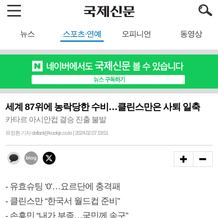
뉴스
스포츠·연예
오피니언
동영상
세계 87위에 농락당한 수비…클린스만은 사퇴 일축
카타르 아시안컵 결승 진출 불발
유정환 기자 defiant@kookje.co.kr | 2024.02.07 19:51
- 유효슈팅 ‘0’…요르단에 충격패
- 클린스만 “한국서 월드컵 준비”
- 손흥민 “내가 부족…국민께 송구”