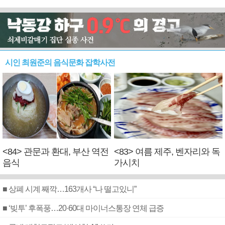
시인 최원준의 음식문화 잡학사전
<84> 관문과 환대, 부산 역전
<83> 여름 제주, 벤자리와 독
음식
가시치
■ 상폐 시계 째깍…163개사 “나 떨고있니”
■ ‘빚투’ 후폭풍…20·60대 마이너스통장 연체 급증