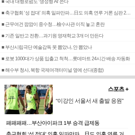
■ 국내 대형로펌도 ‘생성형 AI’ 쓴다
■ 축구협회 ‘성 접대’ 의혹 일파만파…日도 의혹 연루 거론 심판 2명 조사
■ 근무여건 깜깜이 중수청…檢수사관 이직 놓고 혼란
■ 기존 일반고 전환…과기원 영재학교 3개 더 만든다
■ 부산시립극단 예술감독 못 뽑았나, 안 뽑았나
■ 로봇 1000대가 상품 입출고 척척…롯데마트 24시간 배송 자동화
■ 해수부 청사, 북항 국제여객터미널 옆에 선다(종합)
스포츠 +
“이강인 서울서 새 출발 응원”
패패패패…부산아이파크 1부 승격 급제동
축구협회 ‘성 접대’ 의혹 일파만파…日도 의혹 연루 거