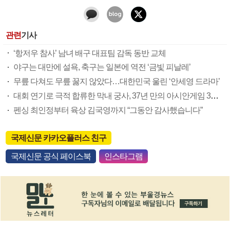
관련
기사
‘항저우 참사’ 남녀 배구 대표팀 감독 동반 교체
야구는 대만에 설욕, 축구는 일본에 역전 ‘금빛 피날레’
무릎 다쳐도 무릎 꿇지 않았다…대한민국 울린 ‘안세영 드라마’
대회 연기로 극적 합류한 막내 궁사, 37년 만의 아시안게임 3관왕 쐈다
펜싱 최인정부터 육상 김국영까지 “그동안 감사했습니다”
국제신문 카카오플러스 친구
국제신문 공식 페이스북
인스타그램