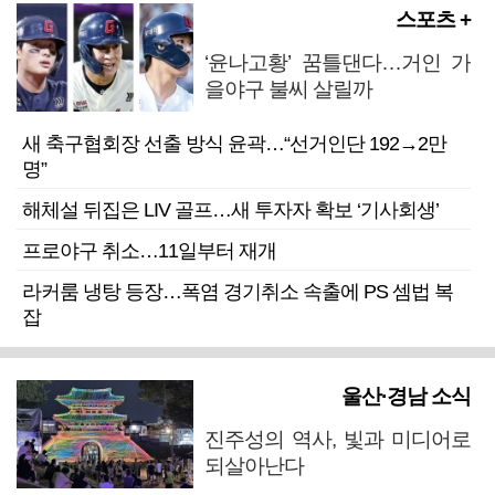
스포츠 +
‘윤나고황’ 꿈틀댄다…거인 가
을야구 불씨 살릴까
새 축구협회장 선출 방식 윤곽…“선거인단 192→2만
명”
해체설 뒤집은 LIV 골프…새 투자자 확보 ‘기사회생’
프로야구 취소…11일부터 재개
라커룸 냉탕 등장…폭염 경기취소 속출에 PS 셈법 복
잡
울산·경남 소식
진주성의 역사, 빛과 미디어로
되살아난다