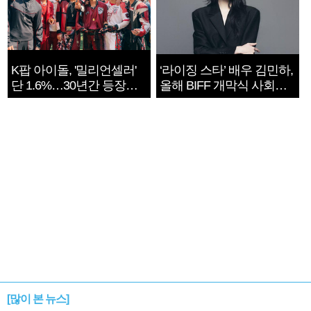
K팝 아이돌, '밀리언셀러'
‘라이징 스타’ 배우 김민하,
단 1.6%…30년간 등장
올해 BIFF 개막식 사회자
1182개팀 전수조사
확정
[많이 본 뉴스]