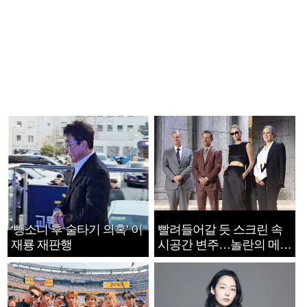
‘뺑소니 후 술타기 의혹’ 이
빨려들어갈 듯 스크린 속
재룡 재판행
시공간 변주…놀란의 메시
지는 ‘전쟁 속죄’