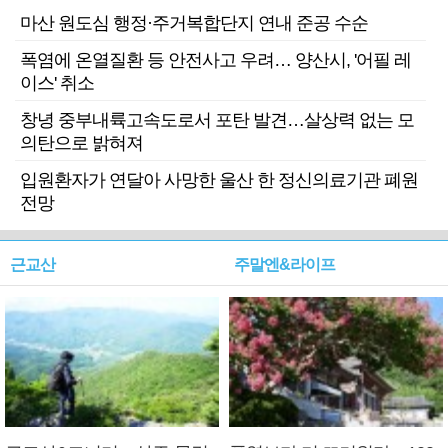
마산 원도심 행정·주거복합단지 연내 준공 수순
폭염에 온열질환 등 안전사고 우려… 양산시, '어필 레
이스' 취소
창녕 중부내륙고속도로서 포탄 발견…살상력 없는 모
의탄으로 밝혀져
입원환자가 연달아 사망한 울산 한 정신의료기관 폐원
전망
근교산
주말엔&라이프