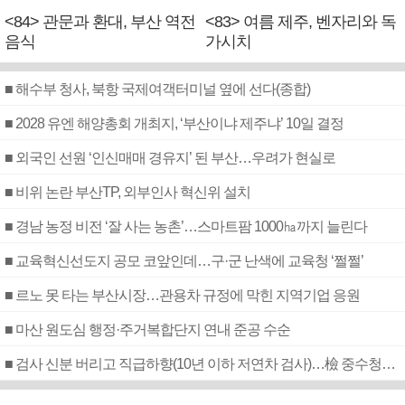
<84> 관문과 환대, 부산 역전
<83> 여름 제주, 벤자리와 독
음식
가시치
■ 해수부 청사, 북항 국제여객터미널 옆에 선다(종합)
■ 2028 유엔 해양총회 개최지, ‘부산이냐 제주냐’ 10일 결정
■ 외국인 선원 ‘인신매매 경유지’ 된 부산…우려가 현실로
■ 비위 논란 부산TP, 외부인사 혁신위 설치
■ 경남 농정 비전 ‘잘 사는 농촌’…스마트팜 1000㏊까지 늘린다
■ 교육혁신선도지 공모 코앞인데…구·군 난색에 교육청 ‘쩔쩔’
■ 르노 못 타는 부산시장…관용차 규정에 막힌 지역기업 응원
■ 마산 원도심 행정·주거복합단지 연내 준공 수순
■ 검사 신분 버리고 직급하향(10년 이하 저연차 검사)…檢 중수청행 기피