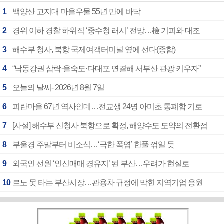
1
백양산 고지대 마을우물 55년 만에 바닥
2
경위 이하 경찰 하위직 ‘중수청 러시’ 전망…檢 기피와 대조
3
해수부 청사, 북항 국제여객터미널 옆에 선다(종합)
4
“낙동강권 삼락·을숙도·다대포 연결해 서부산 관광 키우자”
5
오늘의 날씨- 2026년 8월 7일
6
피란마을 67년 역사인데…전교생 24명 아미초 통폐합 기로
7
[사설] 해수부 신청사 북항으로 확정, 해양수도 도약의 전환점
8
부울경 주말부터 비소식…‘극한 폭염’ 한풀 꺾일 듯
9
외국인 선원 ‘인신매매 경유지’ 된 부산…우려가 현실로
10
르노 못 타는 부산시장…관용차 규정에 막힌 지역기업 응원