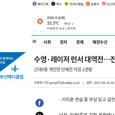
페이스북
엑스
카카오채널
유튜브
인스
사회
정치
경제
해양수산
수영·레이저 런서 대역전…전
근대5종 개인전 단체전 석권 2관왕
이병욱 기자
junny97@kookje.co.kr
| 입력 : 2023-09-24 20:
- 이지훈 연습 중 부상 딛고 값진
남자 근대5종의 간판 전웅태(사