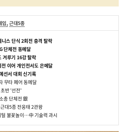
게임
,
근대5종
 테니스 단식 2회전 충격 탈락
AG 단체전 동메달
 겨루기 16강 탈락
체전 이어 개인전서도 은메달
 예선서 대회 신기록
자 무타 페어 동메달
초반 '선전'
기소총 단체전 銀
근대5종 전웅태 2관왕
지털 불꽃놀이…中 기술력 과시