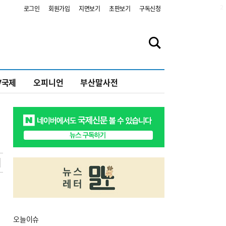
2
로그인
회원가입
지면보기
초판보기
구독신청
V국제
오피니언
부산말사전
오늘
이슈