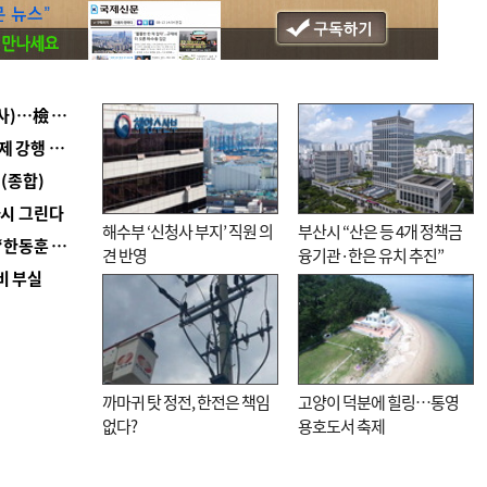
■ 검사 신분 버리고 직급하향(10년 이하 저연차 검사)…檢 중수청행 기피
■ 지역 상권도 말라죽을 판이라…가뭄 속 밀양물축제 강행 논란
(종합)
다시 그린다
해수부 ‘신청사 부지’ 직원 의
부산시 “산은 등 4개 정책금
■ 국힘 부산시당, ‘정이한 조력’ 시의원 윤리위에…‘한동훈 지지’도 신고접수
견 반영
융기관·한은 유치 추진”
비 부실
까마귀 탓 정전, 한전은 책임
고양이 덕분에 힐링…통영
없다?
용호도서 축제