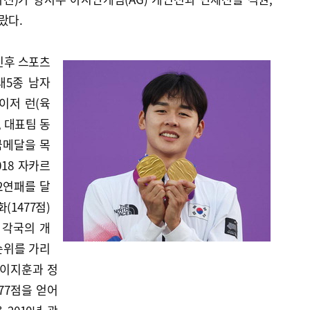
랐다.
인후 스포츠
대5종 남자
이저 런(육
, 대표팀 동
 금메달을 목
018 자카르
2연패를 달
(1477점)
 각국의 개
순위를 가리
 이지훈과 정
77점을 얻어