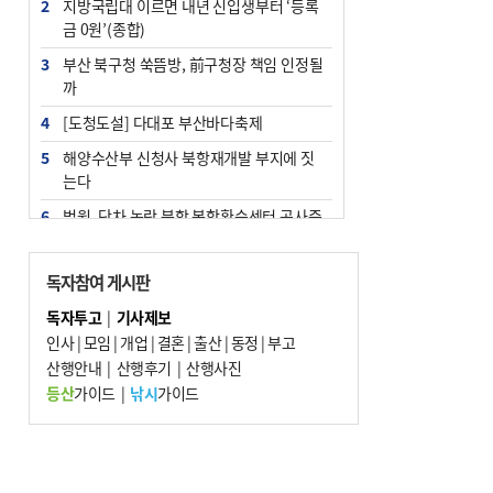
2
지방국립대 이르면 내년 신입생부터 ‘등록
금 0원’(종합)
3
부산 북구청 쑥뜸방, 前구청장 책임 인정될
까
4
[도청도설] 다대포 부산바다축제
5
해양수산부 신청사 북항재개발 부지에 짓
는다
6
법원, 단차 논란 북항 복합환승센터 공사중
지 관련 현장검증
7
지역 상권도 말라죽을 판이라…가뭄 속 밀
독자참여 게시판
양물축제 강행 논란
독자투고
|
기사제보
8
통영시민 추석 전 35만 원 받는다
인사
|
모임
|
개업
|
결혼
|
출산
|
동정
|
부고
9
산행안내
부산 철강공장 50대 노동자 추락사
|
산행후기
|
산행사진
등산
가이드
|
낚시
가이드
10
국힘 부산시당, ‘정이한 조력’ 시의원 윤리
위에…‘한동훈 지지’도 신고접수