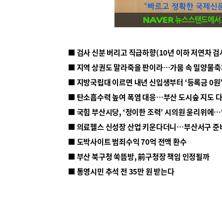
■ 지방국립대 이르면 내년 신입생부터 ‘등록금 0원’
■ 탄소흡수력 높여 폭염 대응…부산 도시숲 지도 
■ 의료헬스 신성장 산업 키운다더니…부산서구 준
■ 도박사이트 범죄수익 70억 전액 환수
■ 부산 북구청 쑥뜸방, 前구청장 책임 인정될까
■ 통영시민 추석 전 35만 원 받는다