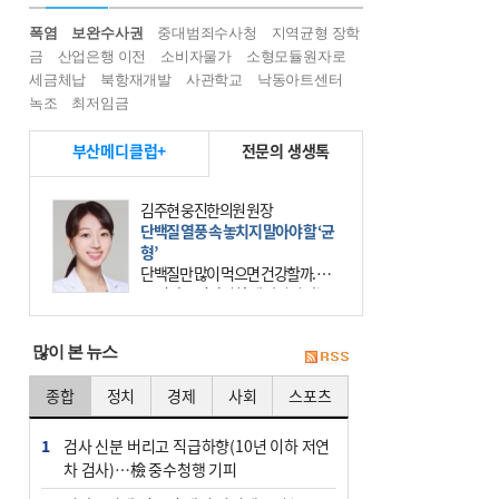
폭염
보완수사권
중대범죄수사청
지역균형 장학
금
산업은행 이전
소비자물가
소형모듈원자로
세금체납
북항재개발
사관학교
낙동아트센터
녹조
최저임금
부산메디클럽+
전문의 생생톡
김주현 웅진한의원 원장
단백질 열풍 속 놓치지 말아야 할 ‘균
형’
단백질만 많이 먹으면 건강할까. 요
즘 건강을 이야기할 때 빠지지 않는
키워드가 단백질이다. 헬스장을 다니
는 젊은 층부터 기초체력을 챙기려는
많이 본 뉴스
중·장년층까지 모두 “
종합
정치
경제
사회
스포츠
1
검사 신분 버리고 직급하향(10년 이하 저연
차 검사)…檢 중수청행 기피