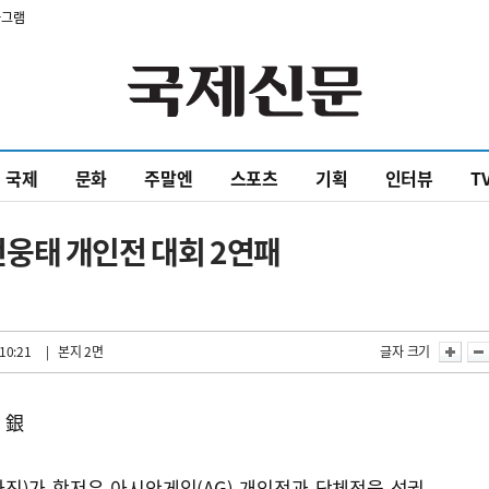
타그램
국제
문화
주말엔
스포츠
기획
인터뷰
T
웅태 개인전 대회 2연패
10:21
| 본지 2면
글자 크기
 銀
진)가 항저우 아시안게임(AG) 개인전과 단체전을 석권,