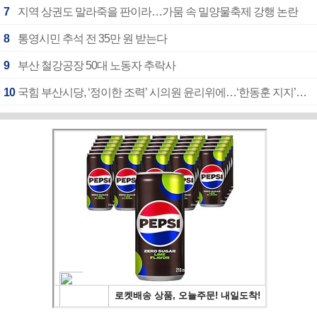
7
지역 상권도 말라죽을 판이라…가뭄 속 밀양물축제 강행 논란
8
통영시민 추석 전 35만 원 받는다
9
부산 철강공장 50대 노동자 추락사
10
국힘 부산시당, ‘정이한 조력’ 시의원 윤리위에…‘한동훈 지지’도 신고접수