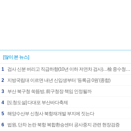
[많이 본 뉴스]
1
검사 신분 버리고 직급하향(10년 이하 저연차 검사)…檢 중수청행 기피
2
지방국립대 이르면 내년 신입생부터 ‘등록금 0원’(종합)
3
부산 북구청 쑥뜸방, 前구청장 책임 인정될까
4
[도청도설] 다대포 부산바다축제
5
해양수산부 신청사 북항재개발 부지에 짓는다
6
법원, 단차 논란 북항 복합환승센터 공사중지 관련 현장검증