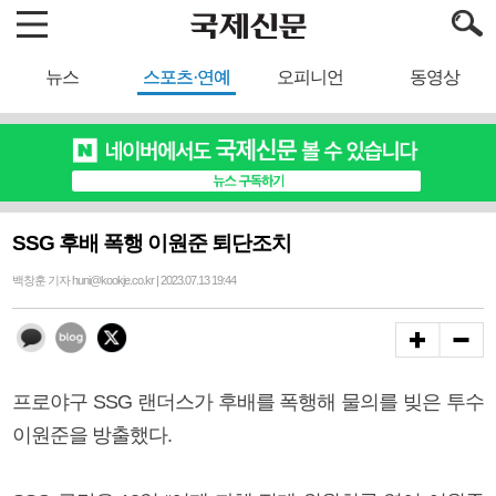
뉴스
스포츠·연예
오피니언
동영상
SSG 후배 폭행 이원준 퇴단조치
백창훈 기자 huni@kookje.co.kr | 2023.07.13 19:44
프로야구 SSG 랜더스가 후배를 폭행해 물의를 빚은 투수
이원준을 방출했다.