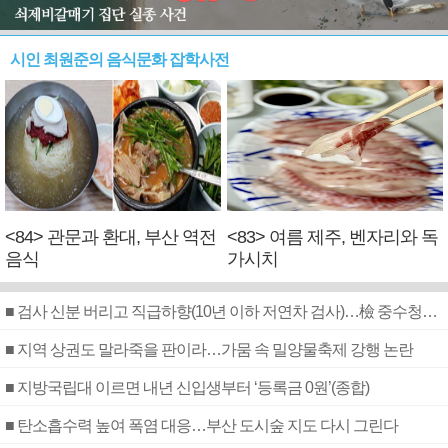
시인 최원준의 음식문화 잡학사전
<84> 관문과 환대, 부산 역전
<83> 여름 제주, 벤자리와 독
음식
가시치
■ 검사 신분 버리고 직급하향(10년 이하 저연차 검사)…檢 중수청행 기피
■ 지역 상권도 말라죽을 판이라…가뭄 속 밀양물축제 강행 논란
■ 지방국립대 이르면 내년 신입생부터 ‘등록금 0원’(종합)
■ 탄소흡수력 높여 폭염 대응…부산 도시숲 지도 다시 그린다