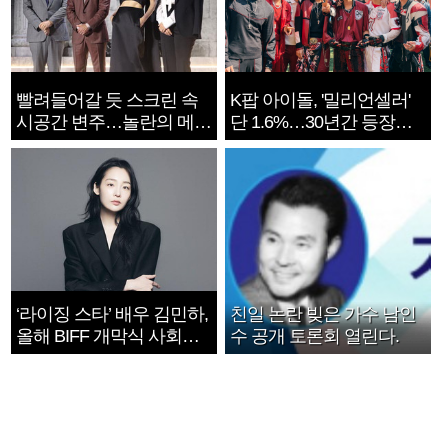
빨려들어갈 듯 스크린 속
K팝 아이돌, '밀리언셀러'
시공간 변주…놀란의 메시
단 1.6%…30년간 등장
지는 ‘전쟁 속죄’
1182개팀 전수조사
‘라이징 스타’ 배우 김민하,
친일 논란 빚은 가수 남인
올해 BIFF 개막식 사회자
수 공개 토론회 열린다.
확정