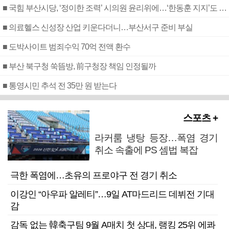
■ 국힘 부산시당, ‘정이한 조력’ 시의원 윤리위에…‘한동훈 지지’도 신고접수
■ 의료헬스 신성장 산업 키운다더니…부산서구 준비 부실
■ 도박사이트 범죄수익 70억 전액 환수
■ 부산 북구청 쑥뜸방, 前구청장 책임 인정될까
■ 통영시민 추석 전 35만 원 받는다
스포츠 +
라커룸 냉탕 등장…폭염 경기
취소 속출에 PS 셈법 복잡
극한 폭염에…초유의 프로야구 전 경기 취소
이강인 “아우파 알레티”…9일 AT마드리드 데뷔전 기대
감
감독 없는 韓축구팀 9월 A매치 첫 상대, 랭킹 25위 에콰