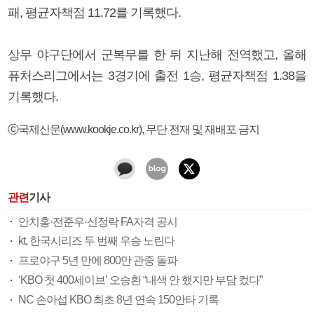
패, 평균자책점 11.72를 기록했다.
상무 야구단에서 군복무를 한 뒤 지난해 전역했고, 올해
퓨처스리그에서는 3경기에 출전 1승, 평균자책점 1.38을
기록했다.
ⓒ국제신문(www.kookje.co.kr), 무단 전재 및 재배포 금지
관련
기사
안치홍·전준우·신정락 FA자격 공시
kt, 한국시리즈 두 번째 우승 노린다
프로야구 5년 만에 800만 관중 돌파
‘KBO 첫 400세이브’ 오승환 “내색 안 했지만 부담 컸다”
NC 손아섭 KBO 최초 8년 연속 150안타 기록