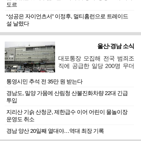
도르
“성공은 자이언츠서” 이정후, 멀티홈런으로 트레이드
설 날렸다
울산·경남 소식
대포통장 모집해 전국 범죄조
직에 공급한 일당 200명 무더
기 검거
통영시민 추석 전 35만 원 받는다
경남도, 밀양 가뭄에 산림청 산불진화차량 22대 긴급
투입
지리산 기슭 산청군, 제한급수 이어 어린이 물놀이장
운영도 취소
경남 양산 20일째 열대야…역대 최장 기록