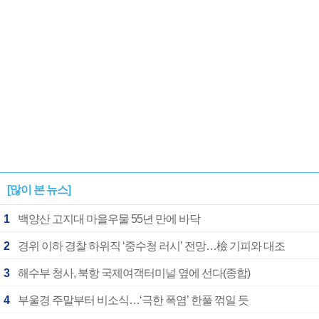
[많이 본 뉴스]
1
백양산 고지대 마을우물 55년 만에 바닥
2
경위 이하 경찰 하위직 ‘중수청 러시’ 전망…檢 기피와 대조
3
해수부 청사, 북항 국제여객터미널 옆에 선다(종합)
4
부울경 주말부터 비소식…‘극한 폭염’ 한풀 꺾일 듯