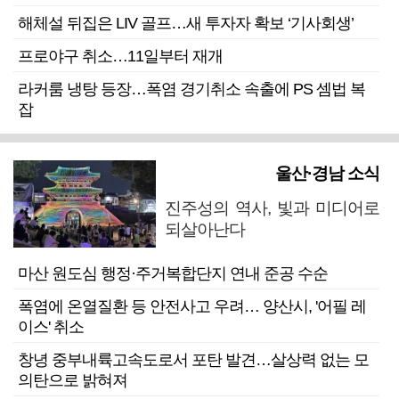
해체설 뒤집은 LIV 골프…새 투자자 확보 ‘기사회생’
프로야구 취소…11일부터 재개
라커룸 냉탕 등장…폭염 경기취소 속출에 PS 셈법 복
잡
울산·경남 소식
진주성의 역사, 빛과 미디어로
되살아난다
마산 원도심 행정·주거복합단지 연내 준공 수순
폭염에 온열질환 등 안전사고 우려… 양산시, '어필 레
이스' 취소
창녕 중부내륙고속도로서 포탄 발견…살상력 없는 모
의탄으로 밝혀져