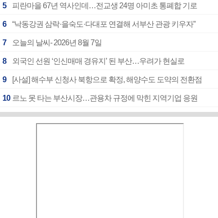
5
피란마을 67년 역사인데…전교생 24명 아미초 통폐합 기로
6
“낙동강권 삼락·을숙도·다대포 연결해 서부산 관광 키우자”
7
오늘의 날씨- 2026년 8월 7일
8
외국인 선원 ‘인신매매 경유지’ 된 부산…우려가 현실로
9
[사설] 해수부 신청사 북항으로 확정, 해양수도 도약의 전환점
10
르노 못 타는 부산시장…관용차 규정에 막힌 지역기업 응원