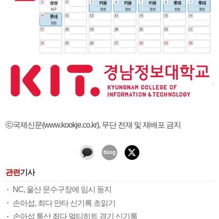
ⓒ국제신문(www.kookje.co.kr), 무단 전재 및 재배포 금지
관련
기사
NC, 울산 문수구장에 임시 둥지
손아섭, 최다 안타 신기록 초읽기
손아섭 통산 최다 멀티히트 경기 신기록