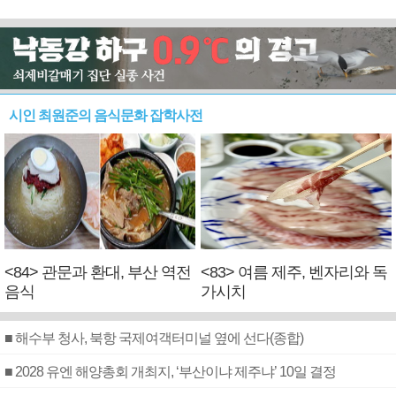
시인 최원준의 음식문화 잡학사전
<84> 관문과 환대, 부산 역전
<83> 여름 제주, 벤자리와 독
음식
가시치
■ 해수부 청사, 북항 국제여객터미널 옆에 선다(종합)
■ 2028 유엔 해양총회 개최지, ‘부산이냐 제주냐’ 10일 결정