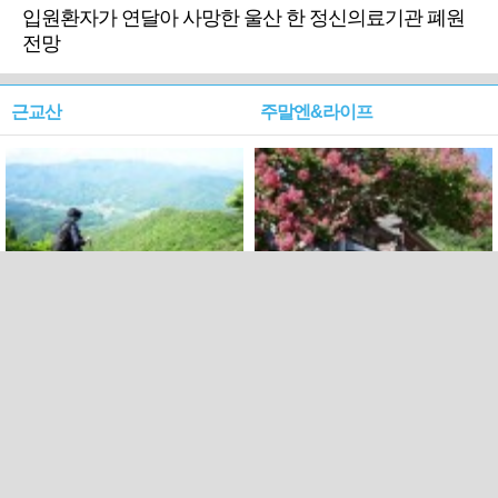
입원환자가 연달아 사망한 울산 한 정신의료기관 폐원
전망
근교산
주말엔&라이프
근교산&그너머…상주·문경
폭염보다 더 뜨거워라…100
청화산~시루봉
일을 붉게 불태울 ‘선비정신’
피었네
PC버전
엑스
페이스북
Copyright ⓒ 2015 All rights reserved by 국제신문