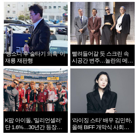
‘뺑소니 후 술타기 의혹’ 이
빨려들어갈 듯 스크린 속
재룡 재판행
시공간 변주…놀란의 메시
지는 ‘전쟁 속죄’
K팝 아이돌, '밀리언셀러'
‘라이징 스타’ 배우 김민하,
단 1.6%…30년간 등장
올해 BIFF 개막식 사회자
1182개팀 전수조사
확정