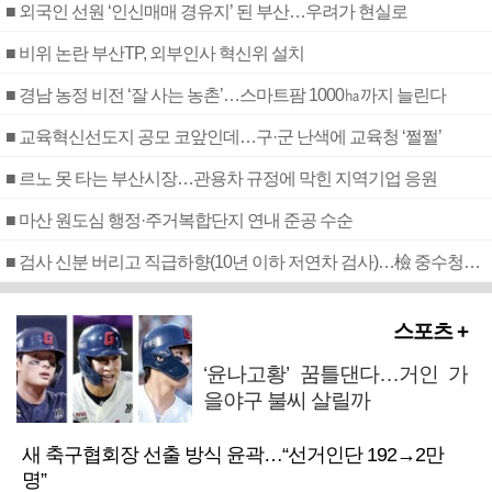
■ 외국인 선원 ‘인신매매 경유지’ 된 부산…우려가 현실로
■ 비위 논란 부산TP, 외부인사 혁신위 설치
■ 경남 농정 비전 ‘잘 사는 농촌’…스마트팜 1000㏊까지 늘린다
■ 교육혁신선도지 공모 코앞인데…구·군 난색에 교육청 ‘쩔쩔’
■ 르노 못 타는 부산시장…관용차 규정에 막힌 지역기업 응원
■ 마산 원도심 행정·주거복합단지 연내 준공 수순
■ 검사 신분 버리고 직급하향(10년 이하 저연차 검사)…檢 중수청행 기피
스포츠 +
‘윤나고황’ 꿈틀댄다…거인 가
을야구 불씨 살릴까
새 축구협회장 선출 방식 윤곽…“선거인단 192→2만
명”