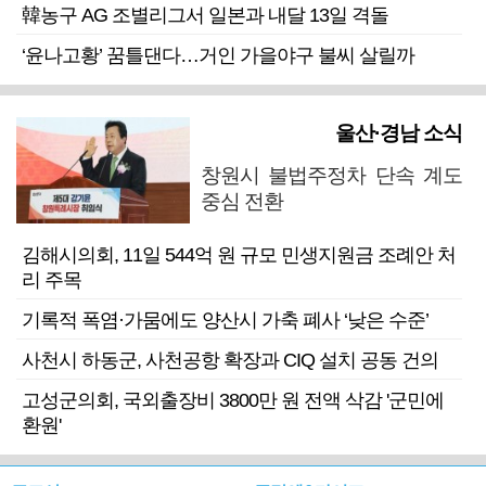
韓농구 AG 조별리그서 일본과 내달 13일 격돌
‘윤나고황’ 꿈틀댄다…거인 가을야구 불씨 살릴까
울산·경남 소식
창원시 불법주정차 단속 계도
중심 전환
김해시의회, 11일 544억 원 규모 민생지원금 조례안 처
리 주목
기록적 폭염·가뭄에도 양산시 가축 폐사 ‘낮은 수준’
사천시 하동군, 사천공항 확장과 CIQ 설치 공동 건의
고성군의회, 국외출장비 3800만 원 전액 삭감 '군민에
환원'