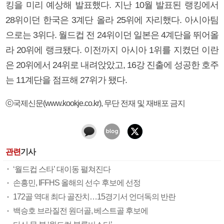
킹을 미리 예상해 발표했다. 지난 10월 발표된 랭킹에서
28위이던 한국은 3계단 올라 25위에 자리했다. 아시아팀
으로는 3위다. 월드컵 전 24위이던 일본은 4계단을 뛰어올
라 20위에 랭크됐다. 이전까지 아시아 1위를 지켰던 이란
은 20위에서 24위로 내려앉았고, 16강 진출에 성공한 호주
는 11계단을 점프해 27위가 됐다.
ⓒ국제신문(www.kookje.co.kr), 무단 전재 및 재배포 금지
관련
기사
‘월드컵 스타’ 대이동 펼쳐진다
손흥민, IFFHS 올해의 선수 후보에 선정
172골 역대 최다 골잔치…15경기서 언더독의 반란
백승호 브라질전 원더골, 베스트골 후보에