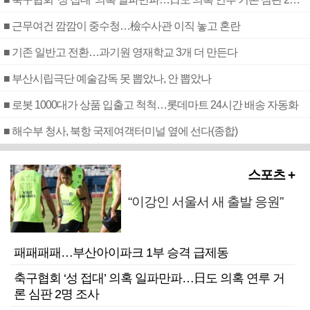
■ 근무여건 깜깜이 중수청…檢수사관 이직 놓고 혼란
■ 기존 일반고 전환…과기원 영재학교 3개 더 만든다
■ 부산시립극단 예술감독 못 뽑았나, 안 뽑았나
■ 로봇 1000대가 상품 입출고 척척…롯데마트 24시간 배송 자동화
■ 해수부 청사, 북항 국제여객터미널 옆에 선다(종합)
스포츠 +
“이강인 서울서 새 출발 응원”
패패패패…부산아이파크 1부 승격 급제동
축구협회 ‘성 접대’ 의혹 일파만파…日도 의혹 연루 거
론 심판 2명 조사