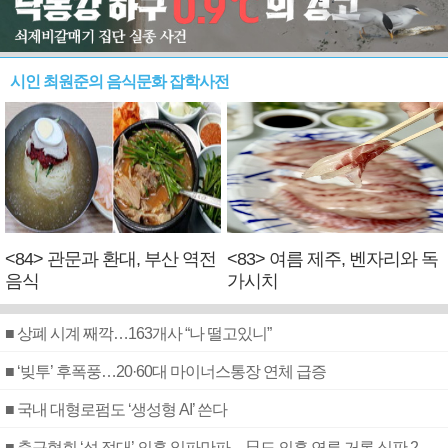
시인 최원준의 음식문화 잡학사전
<84> 관문과 환대, 부산 역전
<83> 여름 제주, 벤자리와 독
음식
가시치
■ 상폐 시계 째깍…163개사 “나 떨고있니”
■ ‘빚투’ 후폭풍…20·60대 마이너스통장 연체 급증
■ 국내 대형로펌도 ‘생성형 AI’ 쓴다
■ 축구협회 ‘성 접대’ 의혹 일파만파…日도 의혹 연루 거론 심판 2명 조사