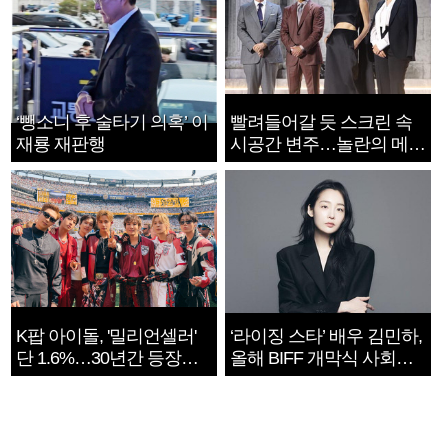
‘뺑소니 후 술타기 의혹’ 이
빨려들어갈 듯 스크린 속
재룡 재판행
시공간 변주…놀란의 메시
지는 ‘전쟁 속죄’
K팝 아이돌, '밀리언셀러'
‘라이징 스타’ 배우 김민하,
단 1.6%…30년간 등장
올해 BIFF 개막식 사회자
1182개팀 전수조사
확정