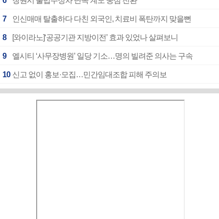
6
창원시 불법주정차 단속 계도 중심 전환
7
인신매매 탈출하다 다친 외국인, 치료비 폭탄까지 맞을뻔
8
[와이라노]‘공공기관 지방이전’ 효과 있었나 살펴보니
9
엘시티 ‘사무장병원’ 일당 기소…명의 빌려준 의사는 구속
10
신고 없이 홍보·모집…민간임대조합 피해 주의보