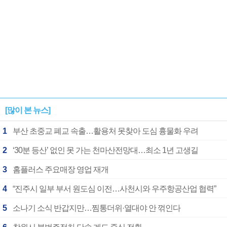
[많이 본 뉴스]
1
부산 초중교 폐교 속출…활용처 못찾아 도심 흉물화 우려
2
‘30분 등산’ 없인 못 가는 천마산전망대…최소 1년 고생길
3
홈플러스 주요매장 영업 재개
4
“진주시 일부 부서 원도심 이전…사천시와 우주항공산업 협력”
5
소나기 소식 반갑지만…찜통더위·열대야 안 꺾인다