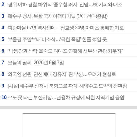
2
경위 이하 경찰 하위직 ‘중수청 러시’ 전망…檢 기피와 대조
3
해수부 청사, 북항 국제여객터미널 옆에 선다(종합)
4
피란마을 67년 역사인데…전교생 24명 아미초 통폐합 기로
5
부울경 주말부터 비소식…‘극한 폭염’ 한풀 꺾일 듯
6
“낙동강권 삼락·을숙도·다대포 연결해 서부산 관광 키우자”
7
오늘의 날씨- 2026년 8월 7일
8
외국인 선원 ‘인신매매 경유지’ 된 부산…우려가 현실로
9
[사설] 해수부 신청사 북항으로 확정, 해양수도 도약의 전환점
10
르노 못 타는 부산시장…관용차 규정에 막힌 지역기업 응원