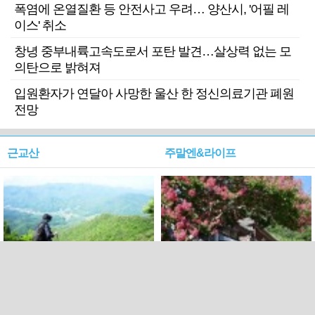
폭염에 온열질환 등 안전사고 우려… 양산시, '어필 레
이스' 취소
창녕 중부내륙고속도로서 포탄 발견…살상력 없는 모
의탄으로 밝혀져
입원환자가 연달아 사망한 울산 한 정신의료기관 폐원
전망
근교산
주말엔&라이프
근교산&그너머…상주·문경
폭염보다 더 뜨거워라…100
청화산~시루봉
일을 붉게 불태울 ‘선비정신’