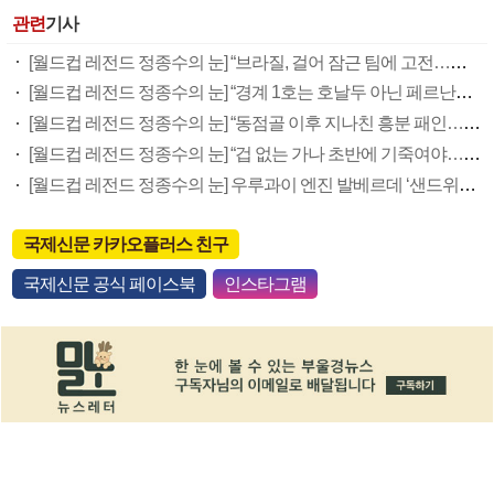
관련
기사
[월드컵 레전드 정종수의 눈] “브라질, 걸어 잠근 팀에 고전…역습 노리면 승산 있다”
[월드컵 레전드 정종수의 눈] “경계 1호는 호날두 아닌 페르난데스…중원 잡아야 승산 ”
[월드컵 레전드 정종수의 눈] “동점골 이후 지나친 흥분 패인…역습 한방에 너무 쉽게 무너져”
[월드컵 레전드 정종수의 눈] “겁 없는 가나 초반에 기죽여야…공격수 ‘골 욕심’ 내라”
[월드컵 레전드 정종수의 눈] 우루과이 엔진 발베르데 ‘샌드위치 수비’로 막아라
국제신문 카카오플러스 친구
국제신문 공식 페이스북
인스타그램