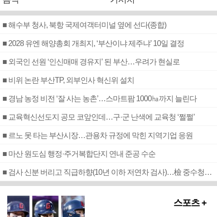
■ 해수부 청사, 북항 국제여객터미널 옆에 선다(종합)
■ 2028 유엔 해양총회 개최지, ‘부산이냐 제주냐’ 10일 결정
■ 외국인 선원 ‘인신매매 경유지’ 된 부산…우려가 현실로
■ 비위 논란 부산TP, 외부인사 혁신위 설치
■ 경남 농정 비전 ‘잘 사는 농촌’…스마트팜 1000㏊까지 늘린다
■ 교육혁신선도지 공모 코앞인데…구·군 난색에 교육청 ‘쩔쩔’
■ 르노 못 타는 부산시장…관용차 규정에 막힌 지역기업 응원
■ 마산 원도심 행정·주거복합단지 연내 준공 수순
■ 검사 신분 버리고 직급하향(10년 이하 저연차 검사)…檢 중수청행 기피
스포츠 +