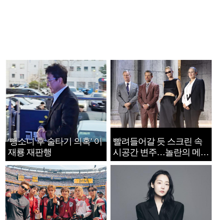
‘뺑소니 후 술타기 의혹’ 이
빨려들어갈 듯 스크린 속
재룡 재판행
시공간 변주…놀란의 메시
지는 ‘전쟁 속죄’