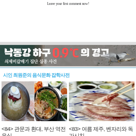
시인 최원준의 음식문화 잡학사전
<84> 관문과 환대, 부산 역전
<83> 여름 제주, 벤자리와 독
음식
가시치