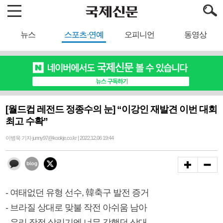
뉴스
스포츠·연예
오피니언
동영상
[월드컵 레전드 정종수의 눈] “이강인 재발견 이번 대회
최고 수확”
이병욱 기자 junny97@kookje.co.kr | 2022.12.06 19:44
- 여태없던 유형 선수, 韓축구 발전 증거
- 브라질 상대로 맞불 작전 아쉬움 남아
- 우리 장점 살리기엔 너무 강했던 상대