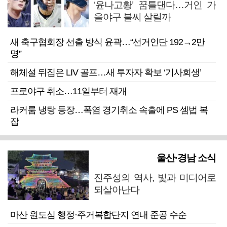
‘윤나고황’ 꿈틀댄다…거인 가
을야구 불씨 살릴까
새 축구협회장 선출 방식 윤곽…“선거인단 192→2만
명”
해체설 뒤집은 LIV 골프…새 투자자 확보 ‘기사회생’
프로야구 취소…11일부터 재개
라커룸 냉탕 등장…폭염 경기취소 속출에 PS 셈법 복
잡
울산·경남 소식
진주성의 역사, 빛과 미디어로
되살아난다
마산 원도심 행정·주거복합단지 연내 준공 수순