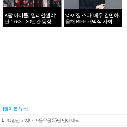
K팝 아이돌, '밀리언셀러'
‘라이징 스타’ 배우 김민하,
단 1.6%…30년간 등장
올해 BIFF 개막식 사회자
1182개팀 전수조사
확정
[많이 본 뉴스]
1
백양산 고지대 마을우물 55년 만에 바닥