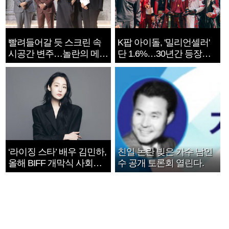
빨려들어갈 듯 스크린 속
K팝 아이돌, '밀리언셀러'
시공간 변주…놀란의 메시
단 1.6%…30년간 등장
지는 ‘전쟁 속죄’
1182개팀 전수조사
‘라이징 스타’ 배우 김민하,
친일 논란 빚은 가수 남인
올해 BIFF 개막식 사회자
수 공개 토론회 열린다.
확정