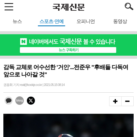
뉴스
스포츠·연예
오피니언
동영상
감독 교체로 어수선한 '거인'...전준우 "후배들 다독여
앞으로 나아갈 것"
권용휘 기자 real@kookje.co.kr | 2021.05.15 08:14