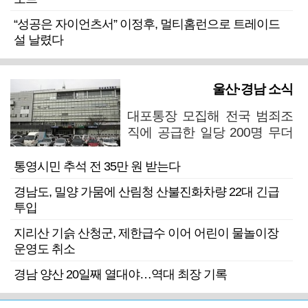
“성공은 자이언츠서” 이정후, 멀티홈런으로 트레이드
설 날렸다
울산·경남 소식
대포통장 모집해 전국 범죄조
직에 공급한 일당 200명 무더
기 검거
통영시민 추석 전 35만 원 받는다
경남도, 밀양 가뭄에 산림청 산불진화차량 22대 긴급
투입
지리산 기슭 산청군, 제한급수 이어 어린이 물놀이장
운영도 취소
경남 양산 20일째 열대야…역대 최장 기록