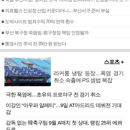
■ 의료헬스 신성장 산업 키운다더니…부산서구 준비 부실
■ 도박사이트 범죄수익 70억 전액 환수
■ 부산 북구청 쑥뜸방, 前구청장 책임 인정될까
■ 통영시민 추석 전 35만 원 받는다
스포츠 +
라커룸 냉탕 등장…폭염 경기
취소 속출에 PS 셈법 복잡
극한 폭염에…초유의 프로야구 전 경기 취소
이강인 “아우파 알레티”…9일 AT마드리드 데뷔전 기대
감
감독 없는 韓축구팀 9월 A매치 첫 상대, 랭킹 25위 에콰
도르