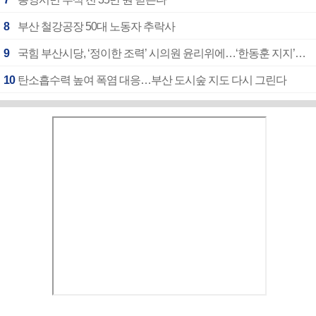
8
부산 철강공장 50대 노동자 추락사
9
국힘 부산시당, ‘정이한 조력’ 시의원 윤리위에…‘한동훈 지지’도 신고접수
10
탄소흡수력 높여 폭염 대응…부산 도시숲 지도 다시 그린다