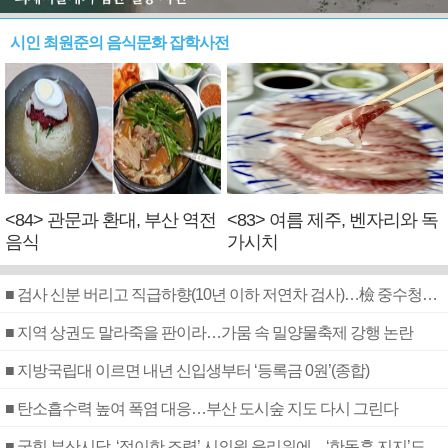
시인 최원준의 음식문화 잡학사전
<84> 관문과 환대, 부산 역전
<83> 여름 제주, 벤자리와 독
음식
가시치
■ 검사 신분 버리고 직급하향(10년 이하 저연차 검사)…檢 중수청행 기피
■ 지역 상권도 말라죽을 판이라…가뭄 속 밀양물축제 강행 논란
■ 지방국립대 이르면 내년 신입생부터 ‘등록금 0원’(종합)
■ 탄소흡수력 높여 폭염 대응…부산 도시숲 지도 다시 그린다
■ 국힘 부산시당, ‘정이한 조력’ 시의원 윤리위에…‘한동훈 지지’도 신고접수