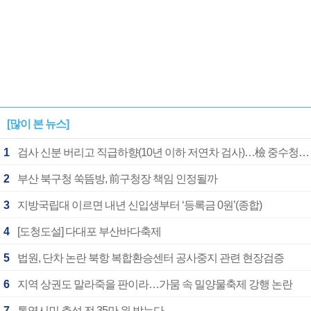
[많이 본 뉴스]
1
검사 신분 버리고 직급하향(10년 이하 저연차 검사)…檢 중수청행 기피
2
부산 북구청 쑥뜸방, 前구청장 책임 인정될까
3
지방국립대 이르면 내년 신입생부터 ‘등록금 0원’(종합)
4
[도청도설] 다대포 부산바다축제
5
법원, 단차 논란 북항 복합환승센터 공사중지 관련 현장검증
6
지역 상권도 말라죽을 판이라…가뭄 속 밀양물축제 강행 논란
7
통영시민 추석 전 35만 원 받는다