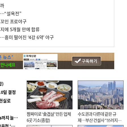
날까
”…“설욕전”
 꼬인 프로야구
지에 5개월 만에 합류
흥미 떨어진 ‘4강 6약’ 야구
합)
10일 결정
 현실로
짬짜미로 ‘金겹살’ 만든 업체
수도권과 다른데 같은 규
■ 경남 농정 비전 ‘잘 사는 농촌’…스마트팜 1000㏊까지 늘린다
6곳 기소(종합)
제…부산 건설사 “쓰러지기
■ 교육혁신선도지 공모 코앞인데…구·군 난색에 교육청 ‘쩔쩔’
직전”