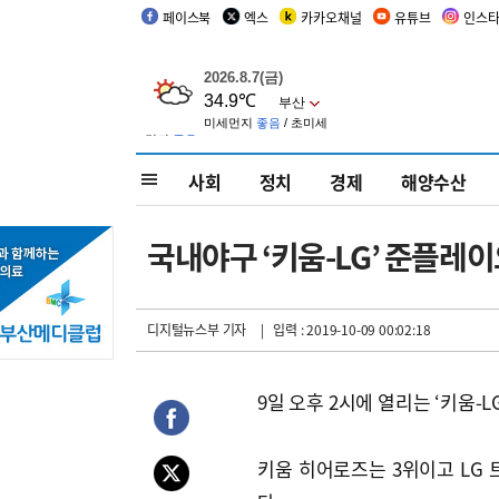
페이스북
엑스
카카오채널
유튜브
인스
사회
정치
경제
해양수산
국내야구 ‘키움-LG’ 준플레이
디지털뉴스부 기자
| 입력 : 2019-10-09 00:02:18
9일 오후 2시에 열리는 ‘키움-
키움 히어로즈는 3위이고 LG