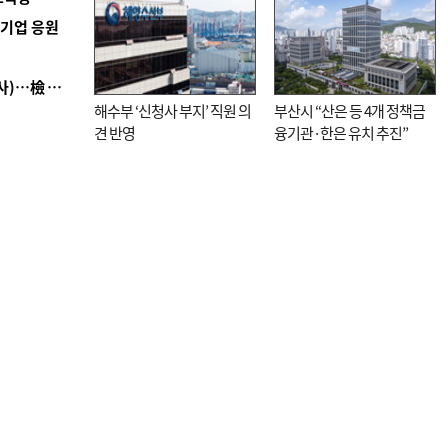
역기업 응원
■ 검사 신분 버리고 직급하향(10년 이하 저연차 검사)…檢 중수청행 기피
해수부 ‘신청사 부지’ 직원 의
부산시 “산은 등 4개 정책금
견 반영
융기관·한은 유치 추진”