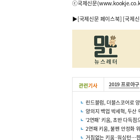
ⓒ국제신문(www.kookje.co.
▶
[국제신문 페이스북]
[국제신
2019 프로야구
관련
기사
린드블럼, 더블스코어로 양
양의지 백업 박세혁, 두산
‘2연패’ 키움, 초반 다득
2연패 키움, 불펜 안정화 위
거침없는 키움·워싱턴…한