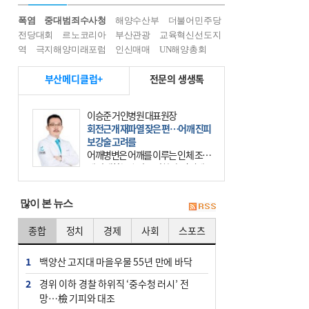
폭염
중대범죄수사청
해양수산부
더불어민주당
전당대회
르노코리아
부산관광
교육혁신선도지
역
극지해양미래포럼
인신매매
UN해양총회
부산메디클럽+
전문의 생생톡
이승준 거인병원 대표원장
회전근개 재파열 잦은 편…어깨 진피
보강술 고려를
어깨병변은 어깨를 이루는 인체 조직
에 발생하는 손상을 말한다. 여기에
는 오십견과 회전근개 증후군, 어깨
의 석회성 힘줄염 등이 있다. 국민건
많이 본 뉴스
강보험에 의하면 어깨병변
종합
정치
경제
사회
스포츠
1
백양산 고지대 마을우물 55년 만에 바닥
2
경위 이하 경찰 하위직 ‘중수청 러시’ 전
망…檢 기피와 대조