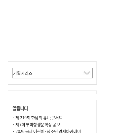
알립니다
· 제 219회 한낮의 유U; 콘서트
· 제7회 부마항쟁문학상 공모
· 2026 국제 어린이·청소년 경제아카데미