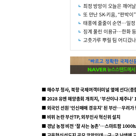
최정 방망이 오늘은 깨어
또 만난 SK-키움, “판박이
태풍에 줄줄이 순연…일정
징계 풀린 이용규…한화 둥
고춧가루 뿌릴 팀 어디갔나…
■ 해수부 청사, 북항 국제여객터미널 옆에 선다(종
■ 2028 유엔 해양총회 개최지, ‘부산이냐 제주냐’ 
■ 외국인 선원 ‘인신매매 경유지’ 된 부산…우려가
■ 비위 논란 부산TP, 외부인사 혁신위 설치