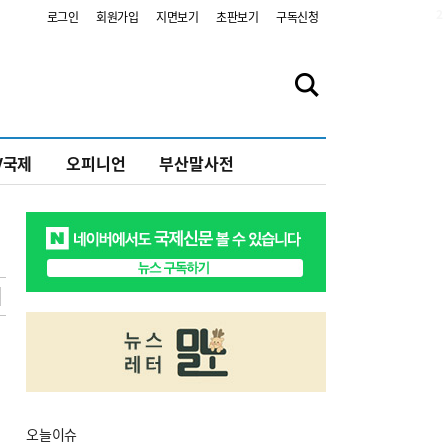
2
로그인
회원가입
지면보기
초판보기
구독신청
V국제
오피니언
부산말사전
오늘
이슈