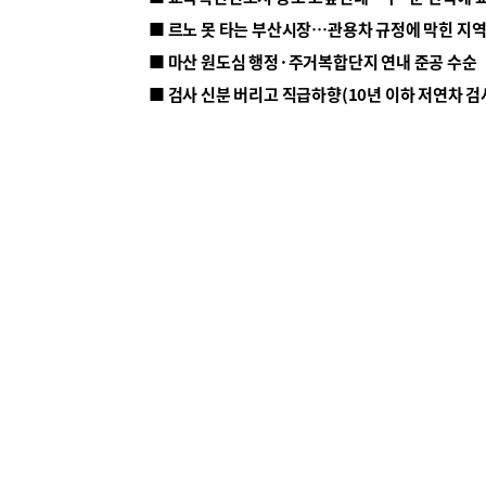
■ 르노 못 타는 부산시장…관용차 규정에 막힌 지
■ 마산 원도심 행정·주거복합단지 연내 준공 수순