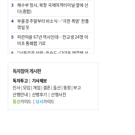
3
해수부 청사, 북항 국제여객터미널 옆에 선
다(종합)
4
부울경 주말부터 비소식…‘극한 폭염’ 한풀
꺾일 듯
5
피란마을 67년 역사인데…전교생 24명 아
미초 통폐합 기로
6
“낙동강권 삼락·을숙도·다대포 연결해 서
부산 관광 키우자”
7
오늘의 날씨- 2026년 8월 7일
독자참여 게시판
8
[사설] 해수부 신청사 북항으로 확정, 해양
독자투고
|
기사제보
수도 도약의 전환점
인사
|
모임
|
개업
|
결혼
|
출산
|
동정
|
부고
9
산행안내
외국인 선원 ‘인신매매 경유지’ 된 부산…
|
산행후기
|
산행사진
우려가 현실로
등산
가이드
|
낚시
가이드
10
르노 못 타는 부산시장…관용차 규정에 막
힌 지역기업 응원