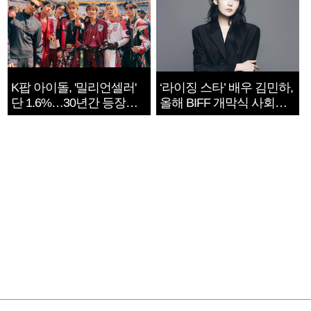
K팝 아이돌, '밀리언셀러'
‘라이징 스타’ 배우 김민하,
단 1.6%…30년간 등장
올해 BIFF 개막식 사회자
1182개팀 전수조사
확정