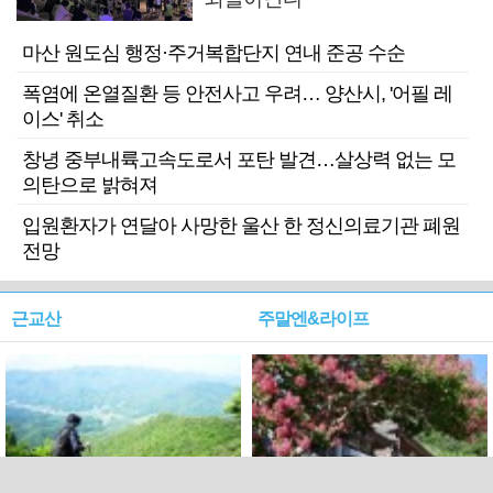
마산 원도심 행정·주거복합단지 연내 준공 수순
폭염에 온열질환 등 안전사고 우려… 양산시, '어필 레
이스' 취소
창녕 중부내륙고속도로서 포탄 발견…살상력 없는 모
의탄으로 밝혀져
입원환자가 연달아 사망한 울산 한 정신의료기관 폐원
전망
근교산
주말엔&라이프