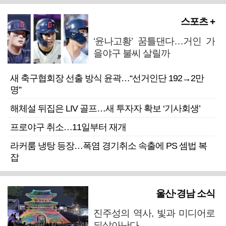
스포츠 +
‘윤나고황’ 꿈틀댄다…거인 가
을야구 불씨 살릴까
새 축구협회장 선출 방식 윤곽…“선거인단 192→2만
명”
해체설 뒤집은 LIV 골프…새 투자자 확보 ‘기사회생’
프로야구 취소…11일부터 재개
라커룸 냉탕 등장…폭염 경기취소 속출에 PS 셈법 복
잡
울산·경남 소식
진주성의 역사, 빛과 미디어로
되살아난다