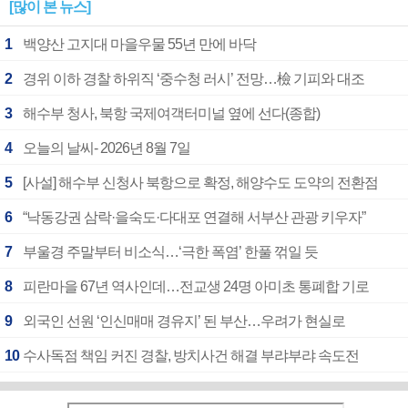
[많이 본 뉴스]
1
백양산 고지대 마을우물 55년 만에 바닥
2
경위 이하 경찰 하위직 ‘중수청 러시’ 전망…檢 기피와 대조
3
해수부 청사, 북항 국제여객터미널 옆에 선다(종합)
4
오늘의 날씨- 2026년 8월 7일
5
[사설] 해수부 신청사 북항으로 확정, 해양수도 도약의 전환점
6
“낙동강권 삼락·을숙도·다대포 연결해 서부산 관광 키우자”
7
부울경 주말부터 비소식…‘극한 폭염’ 한풀 꺾일 듯
8
피란마을 67년 역사인데…전교생 24명 아미초 통폐합 기로
9
외국인 선원 ‘인신매매 경유지’ 된 부산…우려가 현실로
10
수사독점 책임 커진 경찰, 방치사건 해결 부랴부랴 속도전