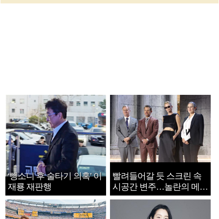
‘뺑소니 후 술타기 의혹’ 이
빨려들어갈 듯 스크린 속
재룡 재판행
시공간 변주…놀란의 메시
지는 ‘전쟁 속죄’