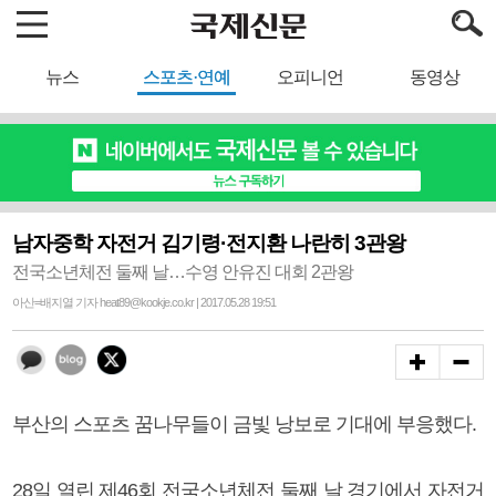
뉴스
스포츠·연예
오피니언
동영상
남자중학 자전거 김기령·전지환 나란히 3관왕
전국소년체전 둘째 날…수영 안유진 대회 2관왕
아산=배지열 기자 heat89@kookje.co.kr | 2017.05.28 19:51
부산의 스포츠 꿈나무들이 금빛 낭보로 기대에 부응했다.
28일 열린 제46회 전국소년체전 둘째 날 경기에서 자전거