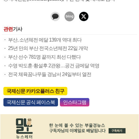
관련
기사
부산, 소년체전 메달 139개 역대 최다
25년 만의 부산 전국소년체전 22일 개막
부산 선수 781명 끝까지 최선 다했다
수영 박도훈·황설후 2관왕…공건 금메달 역영
전국 체육꿈나무들 경남서 24일부터 열전
국제신문 카카오플러스 친구
국제신문 공식 페이스북
인스타그램