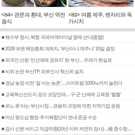
<84> 관문과 환대, 부산 역전
<83> 여름 제주, 벤자리와 독
음식
가시치
■ 해수부 청사, 북항 국제여객터미널 옆에 선다(종합)
■ 2028 유엔 해양총회 개최지, ‘부산이냐 제주냐’ 10일 결정
■ 외국인 선원 ‘인신매매 경유지’ 된 부산…우려가 현실로
■ 비위 논란 부산TP, 외부인사 혁신위 설치
■ 경남 농정 비전 ‘잘 사는 농촌’…스마트팜 1000㏊까지 늘린다
■ 교육혁신선도지 공모 코앞인데…구·군 난색에 교육청 ‘쩔쩔’
■ 르노 못 타는 부산시장…관용차 규정에 막힌 지역기업 응원
■ 마산 원도심 행정·주거복합단지 연내 준공 수순
■ 검사 신분 버리고 직급하향(10년 이하 저연차 검사)…檢 중수청행 기피