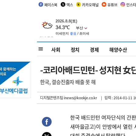
페이스북
엑스
카카오채널
유튜브
인스
사회
정치
경제
해양수산
-코리아배드민턴- 성지현 女단
한국, 결승진출자 배출 못 해
디지털콘텐츠팀 inews@kookje.co.kr
| 입력 : 2014-01-11 1
한국 배드민턴 여자단식의 간판
새마을금고)이 안방에서 열린 
대회 준결승에서 탈락했다.