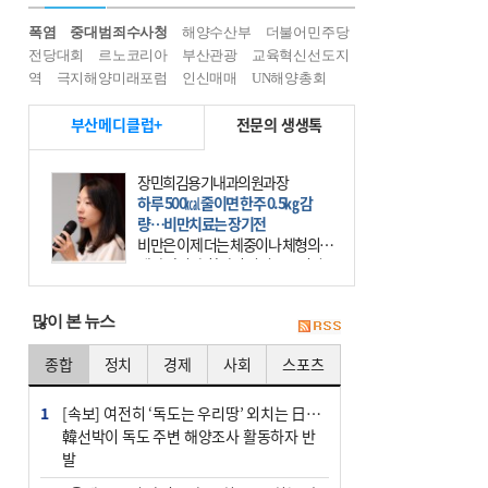
폭염
중대범죄수사청
해양수산부
더불어민주당
전당대회
르노코리아
부산관광
교육혁신선도지
역
극지해양미래포럼
인신매매
UN해양총회
부산메디클럽+
전문의 생생톡
장민희김용기내과의원과장
하루 500㎉ 줄이면 한주 0.5㎏ 감
량…비만치료는 장기전
비만은 이제 더는 체중이나 체형의 문
제가 아니다. 하나의 질병으로 인지
하고 치료와 관리를 해야 한다. 세계
보건기구(WHO)는 이미 1994년 비만
많이 본 뉴스
을 인류의 중요한
종합
정치
경제
사회
스포츠
1
[속보] 여전히 ‘독도는 우리땅’ 외치는 日…
韓선박이 독도 주변 해양조사 활동하자 반
발