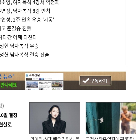
소영, 여자복식 4강서 역전패
연성, 남자복식 8강 안착
성, 2주 연속 우승 '시동'
꺾고 준결승 진출
라하다간 어깨 다친다
성현 남자복식 우승
성현 남자복식 결승 진출
합)
10일 결정
 현실로
‘라이징 스타’ 배우 김민하, 올
금정산 작은 암자에 핀 ‘희망