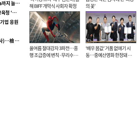
■ 경남 농정 비전 ‘잘 사는 농촌’…스마트팜 1000㏊까지 늘린다
해 BIFF 개막식 사회자 확정
의 꽃’
■ 교육혁신선도지 공모 코앞인데…구·군 난색에 교육청 ‘쩔쩔’
역기업 응원
■ 검사 신분 버리고 직급하향(10년 이하 저연차 검사)…檢 중수청행 기피
올여름 절대강자 3파전…흥
‘배우 몸값’ 거품 없애기 시
행 조급증에 변칙·무리수 마
동…중예산영화 한정돼 실
케팅도
효성 의문도