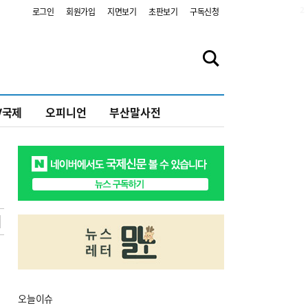
2
로그인
회원가입
지면보기
초판보기
구독신청
V국제
오피니언
부산말사전
오늘
이슈