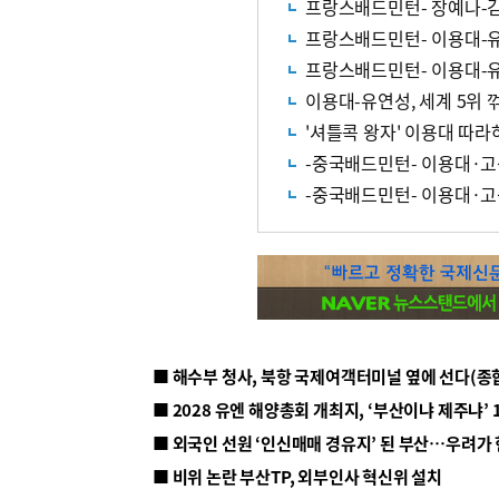
프랑스배드민턴- 장예나-김
프랑스배드민턴- 이용대-유
프랑스배드민턴- 이용대-유연
이용대-유연성, 세계 5위 
'셔틀콕 왕자' 이용대 따
-중국배드민턴- 이용대·고
-중국배드민턴- 이용대·고
■ 해수부 청사, 북항 국제여객터미널 옆에 선다(종
■ 2028 유엔 해양총회 개최지, ‘부산이냐 제주냐’ 
■ 외국인 선원 ‘인신매매 경유지’ 된 부산…우려가
■ 비위 논란 부산TP, 외부인사 혁신위 설치