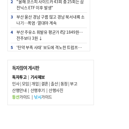
2
"올해 코스피 사이드카 43회 중 25회는 삼
전닉스 ETF 이후 발생"
3
부산 울산 경남 구름 많고 경남 북서내륙 소
나기…폭염·열대야 계속
4
부산 주유소 휘발유 평균가 ℓ당 1849원…
전주보다 3원 ↓
5
‘탄약 부족 사태’ 보도에 격노한 트럼프…
군사기밀 유출자 색출 지시
6
부산 앞바다에 기름 425ℓ 유출한 러시아 화
독자참여 게시판
물선 적발
독자투고
|
기사제보
7
[2026 부산청소년극지체험탐험대 현장르
인사
|
모임
|
개업
|
결혼
|
출산
|
동정
|
부고
포] 2회 : 하늘에서 만난 얼음의 나라
산행안내
|
산행후기
|
산행사진
8
입추 지났지만 푹푹 찐다…온열질환자 10
등산
가이드
|
낚시
가이드
년 만에 3배
9
[속보] ‘심판 성접대’ 논란 축구협회 공식 사
과…“현재는 부적절 행위 없어”
10
서울 중랑구서 흉기 난동…60대 남성 2명