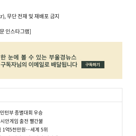
kr), 무단 전재 및 재배포 금지
문 인스타그램]
드민턴부 종별대회 우승
아시안게임 출전 빨간불
금 1억5천만원…세계 5위