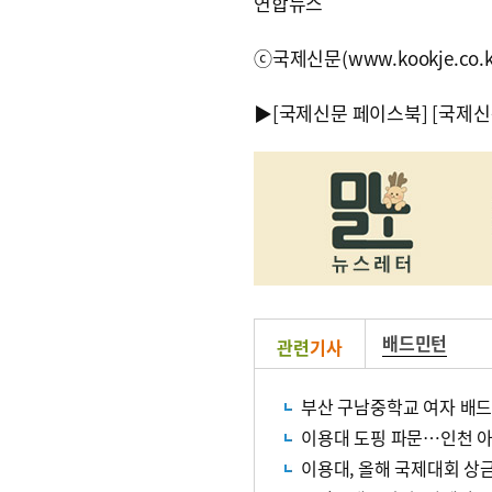
연합뉴스
ⓒ국제신문(www.kookje.co.
▶
[국제신문 페이스북]
[국제신
배드민턴
관련
기사
부산 구남중학교 여자 배
이용대 도핑 파문…인천 
이용대, 올해 국제대회 상