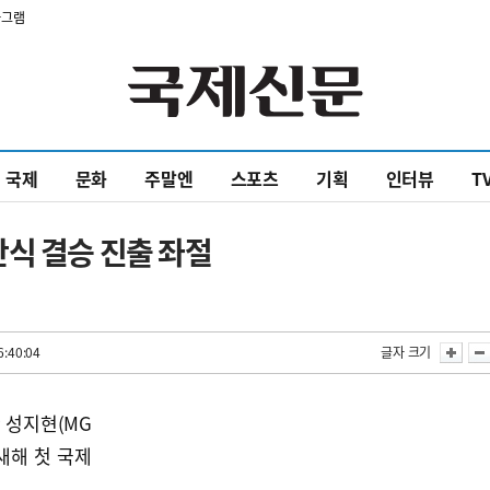
타그램
국제
문화
주말엔
스포츠
기획
인터뷰
T
식 결승 진출 좌절
6:40:04
글자 크기
 성지현(MG
새해 첫 국제