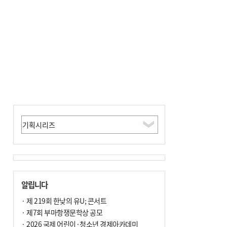
사망
알립니다
· 제 219회 한낮의 유U; 콘서트
· 제7회 부마항쟁문학상 공모
· 2026 국제 어린이·청소년 경제아카데미