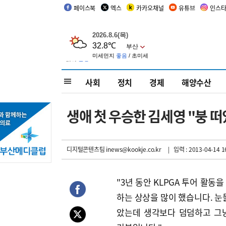
페이스북
엑스
카카오채널
유튜브
인스
사회
정치
경제
해양수산
생애 첫 우승한 김세영 "붕 떠
디지털콘텐츠팀 inews@kookje.co.kr
| 입력 : 2013-04-14 1
"3년 동안 KLPGA 투어 활동
하는 상상을 많이 했습니다. 눈물
았는데 생각보다 덤덤하고 그