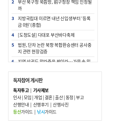
2
부산 북구청 쑥뜸방, 前구청장 책임 인정될
까
3
지방국립대 이르면 내년 신입생부터 ‘등록
금 0원’(종합)
4
[도청도설] 다대포 부산바다축제
5
법원, 단차 논란 북항 복합환승센터 공사중
지 관련 현장검증
6
지역 상권도 말라죽을 판이라…가뭄 속 밀
양물축제 강행 논란
7
통영시민 추석 전 35만 원 받는다
독자참여 게시판
8
부산 철강공장 50대 노동자 추락사
독자투고
|
기사제보
인사
|
모임
|
개업
|
결혼
|
출산
|
동정
|
부고
9
국힘 부산시당, ‘정이한 조력’ 시의원 윤리
산행안내
위에…‘한동훈 지지’도 신고접수
|
산행후기
|
산행사진
등산
가이드
|
낚시
가이드
10
탄소흡수력 높여 폭염 대응…부산 도시숲
지도 다시 그린다