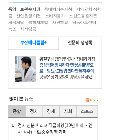
폭염
보완수사권
중대범죄수사청
지역균형 장학
금
산업은행 이전
소비자물가
소형모듈원자로
세금체납
북항재개발
사관학교
낙동아트센터
녹조
최저임금
부산메디클럽+
전문의 생생톡
김주현 웅진한의원 원장
단백질 열풍 속 놓치지 말아야 할 ‘균
형’
단백질만 많이 먹으면 건강할까. 요
즘 건강을 이야기할 때 빠지지 않는
키워드가 단백질이다. 헬스장을 다니
는 젊은 층부터 기초체력을 챙기려는
많이 본 뉴스
중·장년층까지 모두 “
종합
정치
경제
사회
스포츠
1
검사 신분 버리고 직급하향(10년 이하 저연
차 검사)…檢 중수청행 기피