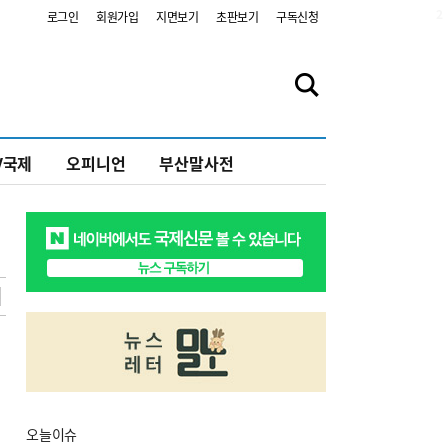
2
로그인
회원가입
지면보기
초판보기
구독신청
V국제
오피니언
부산말사전
오늘
이슈