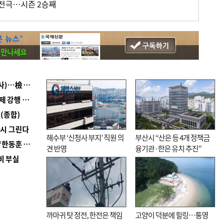
전극…시즌 2승째
■ 검사 신분 버리고 직급하향(10년 이하 저연차 검사)…檢 중수청행 기피
■ 지역 상권도 말라죽을 판이라…가뭄 속 밀양물축제 강행 논란
(종합)
다시 그린다
해수부 ‘신청사 부지’ 직원 의
부산시 “산은 등 4개 정책금
■ 국힘 부산시당, ‘정이한 조력’ 시의원 윤리위에…‘한동훈 지지’도 신고접수
견 반영
융기관·한은 유치 추진”
비 부실
까마귀 탓 정전, 한전은 책임
고양이 덕분에 힐링…통영