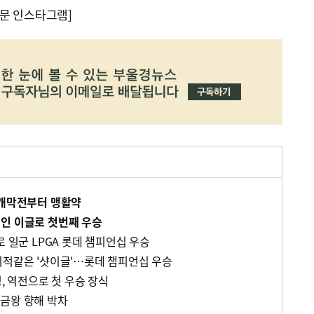
문 인스타그램]
 개막전부터 맹활약
인 이글로 첫번째 우승
로 일군 LPGA 롯데 챔피언십 우승
기적같은 '샷이글'…롯데 챔피언십 우승
영, 역전으로 첫 우승 장식
금왕 향해 박차