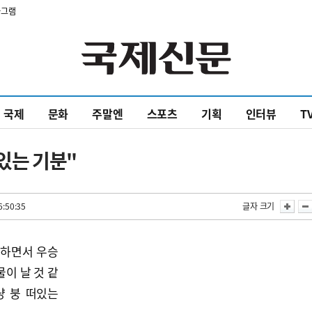
타그램
국제
문화
주말엔
스포츠
기획
인터뷰
T
있는 기분"
6:50:35
글자 크기
을 하면서 우승
이 날 것 같
냥 붕 떠있는