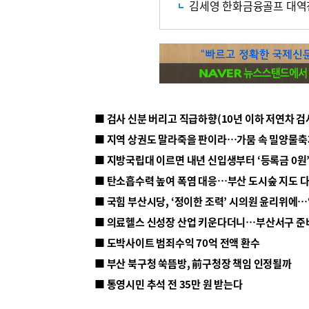
김세영 한화금융골프 대역
■ 지방국립대 이르면 내년 신입생부터 ‘등록금 0원’
■ 탄소흡수력 높여 폭염 대응…부산 도시숲 지도 
■ 의료헬스 신성장 산업 키운다더니…부산서구 준
■ 도박사이트 범죄수익 70억 전액 환수
■ 부산 북구청 쑥뜸방, 前구청장 책임 인정될까
■ 통영시민 추석 전 35만 원 받는다