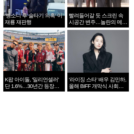
‘뺑소니 후 술타기 의혹’ 이
빨려들어갈 듯 스크린 속
재룡 재판행
시공간 변주…놀란의 메시
지는 ‘전쟁 속죄’
K팝 아이돌, '밀리언셀러'
‘라이징 스타’ 배우 김민하,
단 1.6%…30년간 등장
올해 BIFF 개막식 사회자
1182개팀 전수조사
확정