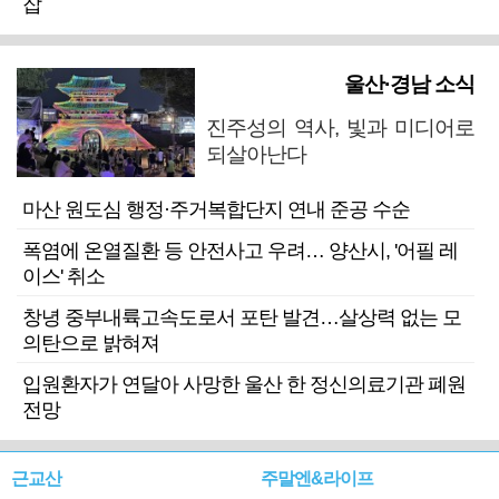
잡
울산·경남 소식
진주성의 역사, 빛과 미디어로
되살아난다
마산 원도심 행정·주거복합단지 연내 준공 수순
폭염에 온열질환 등 안전사고 우려… 양산시, '어필 레
이스' 취소
창녕 중부내륙고속도로서 포탄 발견…살상력 없는 모
의탄으로 밝혀져
입원환자가 연달아 사망한 울산 한 정신의료기관 폐원
전망
근교산
주말엔&라이프