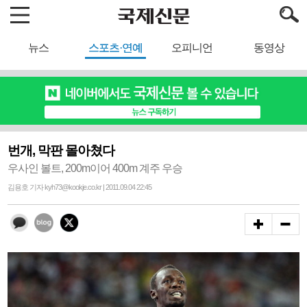
뉴스
스포츠·연예
오피니언
동영상
번개, 막판 몰아쳤다
우사인 볼트, 200m이어 400m 계주 우승
김용호 기자 kyh73@kookje.co.kr | 2011.09.04 22:45