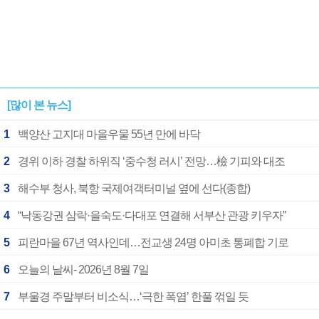
[많이 본 뉴스]
1
백양산 고지대 마을우물 55년 만에 바닥
2
경위 이하 경찰 하위직 ‘중수청 러시’ 전망…檢 기피와 대조
3
해수부 청사, 북항 국제여객터미널 옆에 선다(종합)
4
“낙동강권 삼락·을숙도·다대포 연결해 서부산 관광 키우자”
5
피란마을 67년 역사인데…전교생 24명 아미초 통폐합 기로
6
오늘의 날씨- 2026년 8월 7일
7
부울경 주말부터 비소식…‘극한 폭염’ 한풀 꺾일 듯