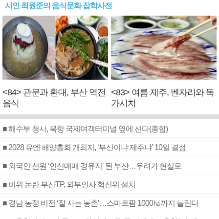
시인 최원준의 음식문화 잡학사전
<84> 관문과 환대, 부산 역전
<83> 여름 제주, 벤자리와 독
음식
가시치
■ 해수부 청사, 북항 국제여객터미널 옆에 선다(종합)
■ 2028 유엔 해양총회 개최지, ‘부산이냐 제주냐’ 10일 결정
■ 외국인 선원 ‘인신매매 경유지’ 된 부산…우려가 현실로
■ 비위 논란 부산TP, 외부인사 혁신위 설치
■ 경남 농정 비전 ‘잘 사는 농촌’…스마트팜 1000㏊까지 늘린다