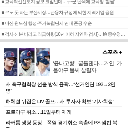
■ 교육혁신선도지 공모 코앞인데…구·군 난색에 교육청 ‘쩔쩔’
■ 르노 못 타는 부산시장…관용차 규정에 막힌 지역기업 응원
■ 마산 원도심 행정·주거복합단지 연내 준공 수순
■ 검사 신분 버리고 직급하향(10년 이하 저연차 검사)…檢 중수청행 기피
스포츠 +
‘윤나고황’ 꿈틀댄다…거인 가
을야구 불씨 살릴까
새 축구협회장 선출 방식 윤곽…“선거인단 192→2만
명”
해체설 뒤집은 LIV 골프…새 투자자 확보 ‘기사회생’
프로야구 취소…11일부터 재개
라커룸 냉탕 등장…폭염 경기취소 속출에 PS 셈법 복