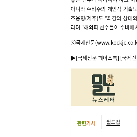
아니라 수비수의 개인적 기술도
조용형(제주)도 "최강의 상대와
라며 "해외파 선수들이 수비에
ⓒ국제신문(www.kookje.co.
▶
[국제신문 페이스북]
[국제신
월드컵
관련
기사