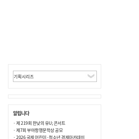
사망
알립니다
· 제 219회 한낮의 유U; 콘서트
· 제7회 부마항쟁문학상 공모
· 2026 국제 어린이·청소년 경제아카데미