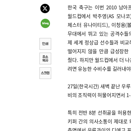
한국 축구는 이번 2010 남
월드컵에서 박주영(AS 모나코)
체스터 유나이티드), 이청용(볼
무대에서 뛰고 있는 공격수들
제 세계 정상급 선수들과 비교
떨어지지 않을 만큼 급성장한
줬다. 하지만 월드컵에서 더 나
려면 유능한 수비수를 길러내야
27일(한국시간) 새벽 끝난 우
비의 조직력이 허물어지면서 1-
특히 전반 8분 선취골을 허용한
키퍼 간의 의사소통이 제대로 
측면에서 우루과이의 디에고 