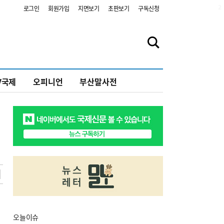
2
로그인
회원가입
지면보기
초판보기
구독신청
V국제
오피니언
부산말사전
오늘
이슈