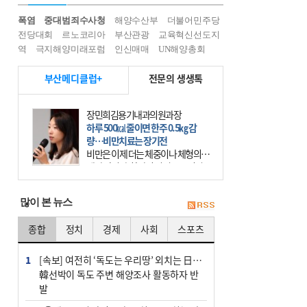
폭염
중대범죄수사청
해양수산부
더불어민주당
전당대회
르노코리아
부산관광
교육혁신선도지
역
극지해양미래포럼
인신매매
UN해양총회
부산메디클럽+
전문의 생생톡
장민희김용기내과의원과장
하루 500㎉ 줄이면 한주 0.5㎏ 감
량…비만치료는 장기전
비만은 이제 더는 체중이나 체형의 문
제가 아니다. 하나의 질병으로 인지
하고 치료와 관리를 해야 한다. 세계
보건기구(WHO)는 이미 1994년 비만
많이 본 뉴스
을 인류의 중요한
종합
정치
경제
사회
스포츠
1
[속보] 여전히 ‘독도는 우리땅’ 외치는 日…
韓선박이 독도 주변 해양조사 활동하자 반
발