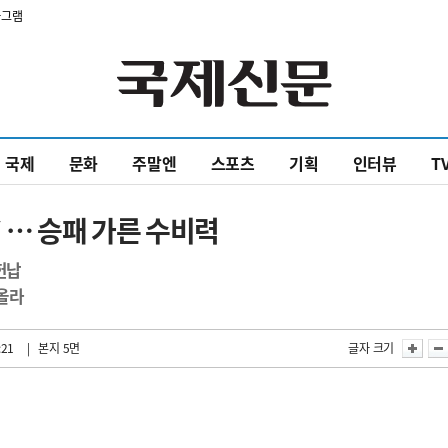
타그램
국제
문화
주말엔
스포츠
기획
인터뷰
T
`… 승패 가른 수비력
헌납
올라
:21
| 본지 5면
글자 크기