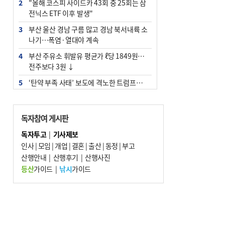
2
"올해 코스피 사이드카 43회 중 25회는 삼
전닉스 ETF 이후 발생"
3
부산 울산 경남 구름 많고 경남 북서내륙 소
나기…폭염·열대야 계속
4
부산 주유소 휘발유 평균가 ℓ당 1849원…
전주보다 3원 ↓
5
‘탄약 부족 사태’ 보도에 격노한 트럼프…
군사기밀 유출자 색출 지시
6
부산 앞바다에 기름 425ℓ 유출한 러시아 화
독자참여 게시판
물선 적발
독자투고
|
기사제보
7
[2026 부산청소년극지체험탐험대 현장르
인사
|
모임
|
개업
|
결혼
|
출산
|
동정
|
부고
포] 2회 : 하늘에서 만난 얼음의 나라
산행안내
|
산행후기
|
산행사진
8
입추 지났지만 푹푹 찐다…온열질환자 10
등산
가이드
|
낚시
가이드
년 만에 3배
9
[속보] ‘심판 성접대’ 논란 축구협회 공식 사
과…“현재는 부적절 행위 없어”
10
서울 중랑구서 흉기 난동…60대 남성 2명