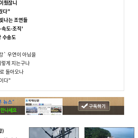
 이뤘잖니
웠다"
 빛나는 조연들
-속도-조직'
상 수송도
4강` 우연이 아님을
이렇게 지는구나
그로 돌아오나
이다"
합)