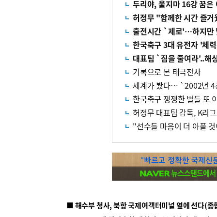
두리야, 울지마 16강 꿈은
허정무 "함께한 시간 즐거
출전시간 `제로'…하지만
한국축구 3대 유전자 '체력
대표팀 `짐을 줄여라'..해
기록으로 본 태극전사
세계가 봤다… `2002년 
한국축구 쟁쟁한 별들 또 
허정무 대표팀 감독, K리
"선수들 마음이 더 아플 것
■ 해수부 청사, 북항 국제여객터미널 옆에 선다(종