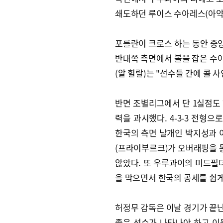
쇄도하던 루이스 수아레스(아약
포를란이 크로스 하는 동안 중앙
반대쪽 측면에서 볼을 잡은 수아
(알 힐랄)는 "선수들 간에 콜 
반면 조별리그에서 단 1실점도
력을 과시했다. 4-3-3 전형
한국의 측면 날개인 박지성과 
(프라이부르크)가 오버래핑을 
않았다. 또 우루과이의 미드필
을 막으면서 한국의 공세를 쉽게
허정무 감독은 이날 경기가 끝난
좋은 선수가 나타나야 하고 이