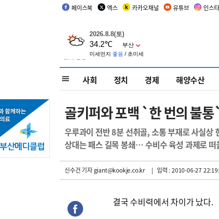
페이스북
엑스
카카오채널
유튜브
인스
사회
정치
경제
해양수산
골키퍼와 포백 `한 번의 불통
우루과이 전반 8분 선취골, 소통 부재로 사실상 
상대는 패스 길목 봉쇄… 수비수 육성 과제로 떠
신수건 기자
giant@kookje.co.kr
| 입력 : 2010-06-27 22:19
결국 수비력에서 차이가 났다.