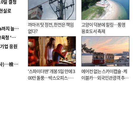
10일 결정
 현실로
까마귀 탓 정전, 한전은 책임
고양이 덕분에 힐링…통영
■ 경남 농정 비전 ‘잘 사는 농촌’…스마트팜 1000㏊까지 늘린다
없다?
용호도서 축제
■ 교육혁신선도지 공모 코앞인데…구·군 난색에 교육청 ‘쩔쩔’
역기업 응원
■ 검사 신분 버리고 직급하향(10년 이하 저연차 검사)…檢 중수청행 기피
‘스파이더맨’ 개봉 5일 만에 3
에어컨 없는 스카이캡슐·케
00만 돌풍…박스오피스·예
이블카…외국인관광객 추억
매율 동시 1위
대신 고역 될라