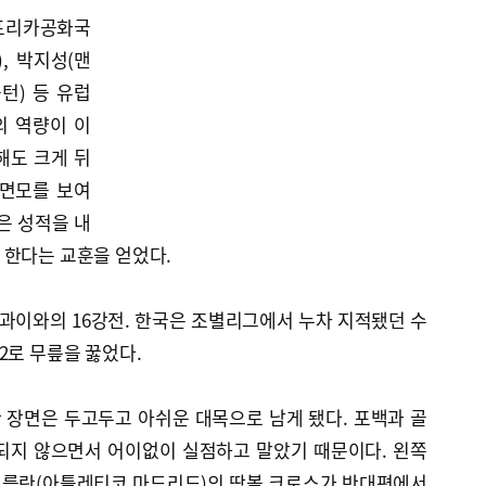
아프리카공화국
, 박지성(맨
턴) 등 유럽
의 역량이 이
해도 크게 뒤
 면모를 보여
은 성적을 내
 한다는 교훈을 얻었다.
루과이와의 16강전. 한국은 조별리그에서 누차 지적됐던 수
2로 무릎을 꿇었다.
 장면은 두고두고 아쉬운 대목으로 남게 됐다. 포백과 골
되지 않으면서 어이없이 실점하고 말았기 때문이다. 왼쪽
포를란(아틀레티코 마드리드)의 땅볼 크로스가 반대편에서