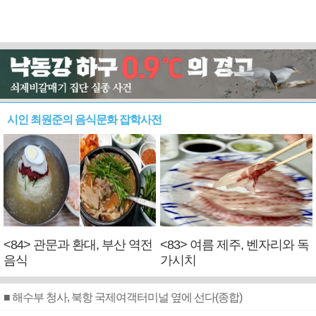
시인 최원준의 음식문화 잡학사전
<84> 관문과 환대, 부산 역전
<83> 여름 제주, 벤자리와 독
음식
가시치
■ 해수부 청사, 북항 국제여객터미널 옆에 선다(종합)