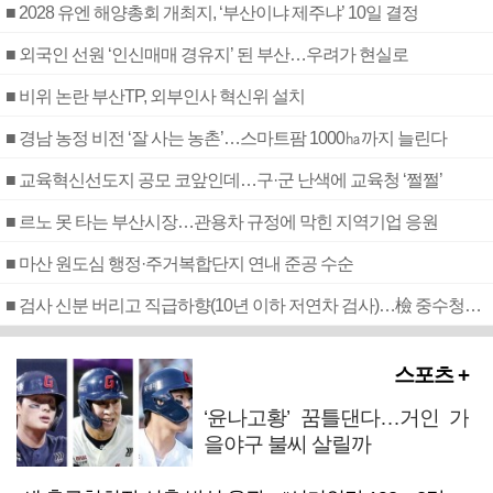
■ 2028 유엔 해양총회 개최지, ‘부산이냐 제주냐’ 10일 결정
■ 외국인 선원 ‘인신매매 경유지’ 된 부산…우려가 현실로
■ 비위 논란 부산TP, 외부인사 혁신위 설치
■ 경남 농정 비전 ‘잘 사는 농촌’…스마트팜 1000㏊까지 늘린다
■ 교육혁신선도지 공모 코앞인데…구·군 난색에 교육청 ‘쩔쩔’
■ 르노 못 타는 부산시장…관용차 규정에 막힌 지역기업 응원
■ 마산 원도심 행정·주거복합단지 연내 준공 수순
■ 검사 신분 버리고 직급하향(10년 이하 저연차 검사)…檢 중수청행 기피
스포츠 +
‘윤나고황’ 꿈틀댄다…거인 가
을야구 불씨 살릴까