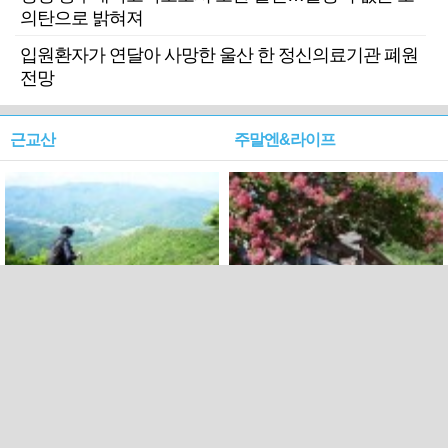
의탄으로 밝혀져
입원환자가 연달아 사망한 울산 한 정신의료기관 폐원
전망
근교산
주말엔&라이프
근교산&그너머…상주·문경
폭염보다 더 뜨거워라…100
청화산~시루봉
일을 붉게 불태울 ‘선비정신’
피었네
PC버전
엑스
페이스북