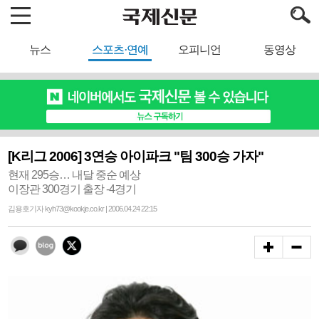
뉴스
스포츠·연예
오피니언
동영상
[K리그 2006] 3연승 아이파크 "팀 300승 가자"
현재 295승… 내달 중순 예상
이장관 300경기 출장 -4경기
김용호기자 kyh73@kookje.co.kr | 2006.04.24 22:15