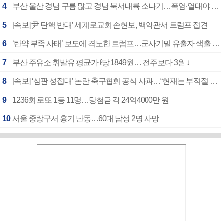
4
부산 울산 경남 구름 많고 경남 북서내륙 소나기…폭염·열대야 계속
5
[속보]‘尹 탄핵 반대’ 세계로교회 손현보, 백악관서 트럼프 접견
6
‘탄약 부족 사태’ 보도에 격노한 트럼프…군사기밀 유출자 색출 지시
7
부산 주유소 휘발유 평균가 ℓ당 1849원… 전주보다 3원 ↓
8
[속보] ‘심판 성접대’ 논란 축구협회 공식 사과…“현재는 부적절 행위 없어”
9
1236회 로또 1등 11명…당첨금 각 24억4000만 원
10
서울 중랑구서 흉기 난동…60대 남성 2명 사망