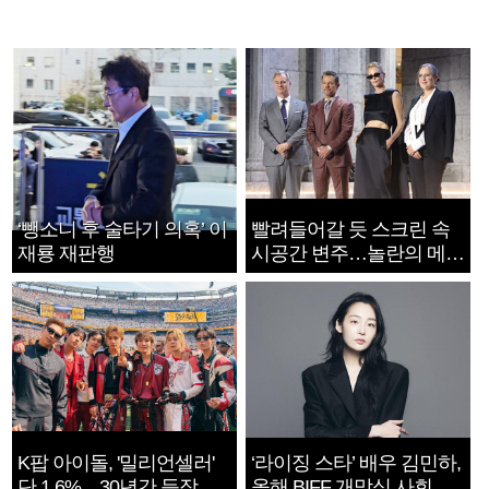
‘뺑소니 후 술타기 의혹’ 이
빨려들어갈 듯 스크린 속
재룡 재판행
시공간 변주…놀란의 메시
지는 ‘전쟁 속죄’
K팝 아이돌, '밀리언셀러'
‘라이징 스타’ 배우 김민하,
단 1.6%…30년간 등장
올해 BIFF 개막식 사회자