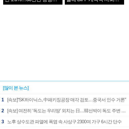
1182개팀 전수조사
확정
[많이 본 뉴스]
1
[속보]“SK하이닉스, 中패키징공장 매각 검토…중국서 인수 거론”
2
[속보] 여전히 ‘독도는 우리땅’ 외치는 日…韓선박이 독도 주변 해양조사 활동하자 반발
3
노후 상수도관 파열에 폭염 속 사상구 2300여 가구 6시간 단수