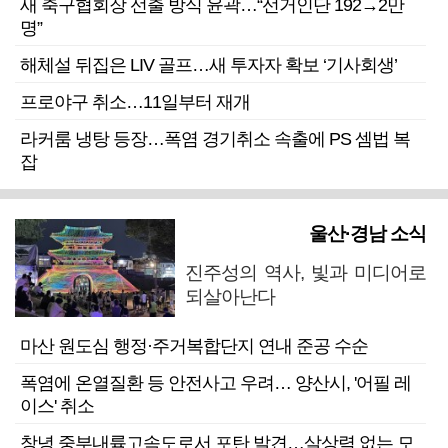
새 축구협회장 선출 방식 윤곽…“선거인단 192→2만
명”
해체설 뒤집은 LIV 골프…새 투자자 확보 ‘기사회생’
프로야구 취소…11일부터 재개
라커룸 냉탕 등장…폭염 경기취소 속출에 PS 셈법 복
잡
울산·경남 소식
진주성의 역사, 빛과 미디어로
되살아난다
마산 원도심 행정·주거복합단지 연내 준공 수순
폭염에 온열질환 등 안전사고 우려… 양산시, '어필 레
이스' 취소
창녕 중부내륙고속도로서 포탄 발견…살상력 없는 모