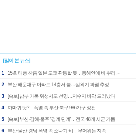
[많이 본 뉴스]
1
15호 태풍 찬홈 일본 도쿄 관통할 듯…동해안에 비 뿌리나
2
부산 해운대구 아파트 14층서 불…실외기 과열 추정
3
[속보] 남부 가뭄 위성서도 선명…저수지 바닥 드러났다
4
까마귀 탓?…폭염 속 부산 북구 986가구 정전
5
[속보] 부산·김해·울주 ‘경계 단계’…전국 48개 시군 가뭄
6
부산·울산·경남 폭염 속 소나기·비…무더위는 지속