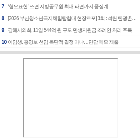
7
‘혐오표현’ 쓰면 지방공무원 최대 파면까지 중징계
8
[2026 부산청소년극지체험탐험대 현장르포] 3회 : 석탄 탄광촌에서 북극 연구의 중심지로
9
김해시의회, 11일 544억 원 규모 민생지원금 조례안 처리 주목
10
이임생, 홍명보 선임 독단적 결정 아냐…면담 메모 제출