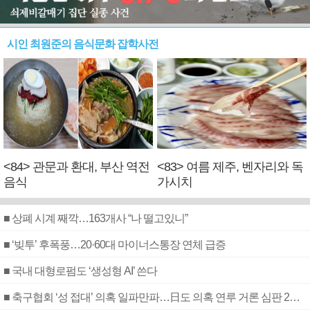
시인 최원준의 음식문화 잡학사전
<84> 관문과 환대, 부산 역전
<83> 여름 제주, 벤자리와 독
음식
가시치
■ 상폐 시계 째깍…163개사 “나 떨고있니”
■ ‘빚투’ 후폭풍…20·60대 마이너스통장 연체 급증
■ 국내 대형로펌도 ‘생성형 AI’ 쓴다
■ 축구협회 ‘성 접대’ 의혹 일파만파…日도 의혹 연루 거론 심판 2명 조사