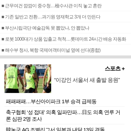
■ 근무여건 깜깜이 중수청…檢수사관 이직 놓고 혼란
■ 기존 일반고 전환…과기원 영재학교 3개 더 만든다
■ 부산시립극단 예술감독 못 뽑았나, 안 뽑았나
■ 로봇 1000대가 상품 입출고 척척…롯데마트 24시간 배송 자동화
■ 해수부 청사, 북항 국제여객터미널 옆에 선다(종합)
스포츠 +
“이강인 서울서 새 출발 응원”
패패패패…부산아이파크 1부 승격 급제동
축구협회 ‘성 접대’ 의혹 일파만파…日도 의혹 연루 거
론 심판 2명 조사
韓농구 AG 조별리그서 일본과 내달 13일 격돌