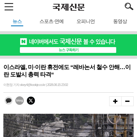
뉴스
스포츠·연예
오피니언
동영상
이스라엘, 미·이란 휴전에도 “레바논서 철수 안해…이
란 도발시 총력 타격“
이현정 기자 okey4@kookje.co.kr | 2026.06.15 23:02