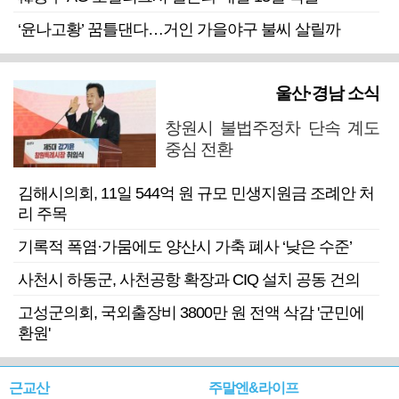
‘윤나고황’ 꿈틀댄다…거인 가을야구 불씨 살릴까
울산·경남 소식
창원시 불법주정차 단속 계도
중심 전환
김해시의회, 11일 544억 원 규모 민생지원금 조례안 처
리 주목
기록적 폭염·가뭄에도 양산시 가축 폐사 ‘낮은 수준’
사천시 하동군, 사천공항 확장과 CIQ 설치 공동 건의
고성군의회, 국외출장비 3800만 원 전액 삭감 '군민에
환원'
근교산
주말엔&라이프