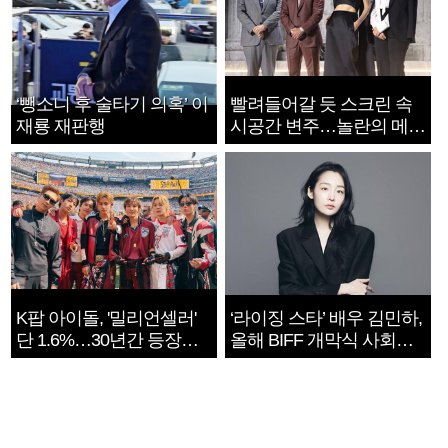
‘뺑소니 후 술타기 의혹’ 이
빨려들어갈 듯 스크린 속
재룡 재판행
시공간 변주…놀란의 메시
지는 ‘전쟁 속죄’
K팝 아이돌, '밀리언셀러'
‘라이징 스타’ 배우 김민하,
단 1.6%…30년간 등장
올해 BIFF 개막식 사회자
1182개팀 전수조사
확정