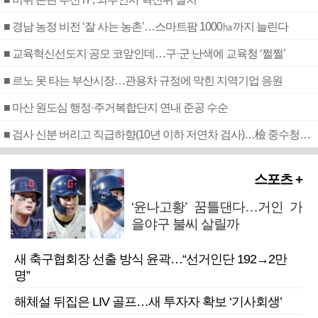
■ 경남 농정 비전 ‘잘 사는 농촌’…스마트팜 1000㏊까지 늘린다
■ 교육혁신선도지 공모 코앞인데…구·군 난색에 교육청 ‘쩔쩔’
■ 르노 못 타는 부산시장…관용차 규정에 막힌 지역기업 응원
■ 마산 원도심 행정·주거복합단지 연내 준공 수순
■ 검사 신분 버리고 직급하향(10년 이하 저연차 검사)…檢 중수청행 기피
스포츠 +
‘윤나고황’ 꿈틀댄다…거인 가
을야구 불씨 살릴까
새 축구협회장 선출 방식 윤곽…“선거인단 192→2만
명”
해체설 뒤집은 LIV 골프…새 투자자 확보 ‘기사회생’