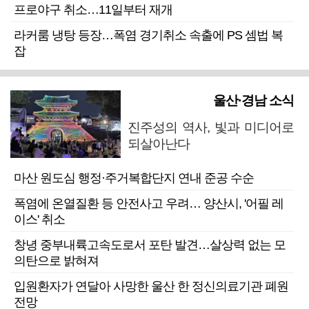
프로야구 취소…11일부터 재개
라커룸 냉탕 등장…폭염 경기취소 속출에 PS 셈법 복
잡
울산·경남 소식
진주성의 역사, 빛과 미디어로
되살아난다
마산 원도심 행정·주거복합단지 연내 준공 수순
폭염에 온열질환 등 안전사고 우려… 양산시, '어필 레
이스' 취소
창녕 중부내륙고속도로서 포탄 발견…살상력 없는 모
의탄으로 밝혀져
입원환자가 연달아 사망한 울산 한 정신의료기관 폐원
전망