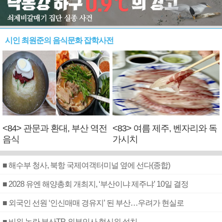
시인 최원준의 음식문화 잡학사전
<84> 관문과 환대, 부산 역전
<83> 여름 제주, 벤자리와 독
음식
가시치
■ 해수부 청사, 북항 국제여객터미널 옆에 선다(종합)
■ 2028 유엔 해양총회 개최지, ‘부산이냐 제주냐’ 10일 결정
■ 외국인 선원 ‘인신매매 경유지’ 된 부산…우려가 현실로
■ 비위 논란 부산TP, 외부인사 혁신위 설치