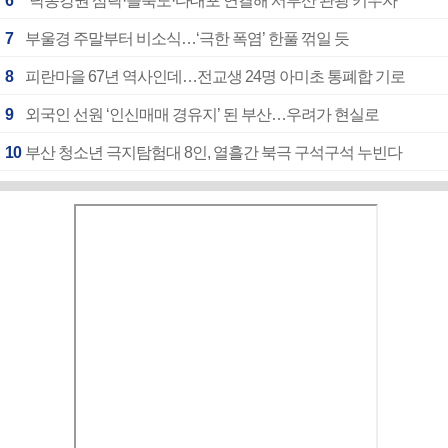
6
“낙동강권 삼락·을숙도·다대포 연결해 서부산 관광 키우자”
7
부울경 주말부터 비소식…‘극한 폭염’ 한풀 꺾일 듯
8
피란마을 67년 역사인데…전교생 24명 아미초 통폐합 기로
9
외국인 선원 ‘인신매매 경유지’ 된 부산…우려가 현실로
10
부산 청소년 극지탐험대 8인, 열흘간 북극 구석구석 누빈다