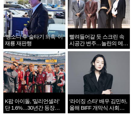
‘뺑소니 후 술타기 의혹’ 이
빨려들어갈 듯 스크린 속
재룡 재판행
시공간 변주…놀란의 메시
지는 ‘전쟁 속죄’
K팝 아이돌, '밀리언셀러'
‘라이징 스타’ 배우 김민하,
단 1.6%…30년간 등장
올해 BIFF 개막식 사회자
1182개팀 전수조사
확정