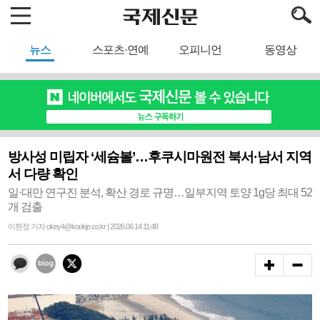
뉴스
스포츠·연예
오피니언
동영상
방사성 미립자 ‘세슘볼’…후쿠시마원전 북서·남서 지역
서 다량 확인
일·대만 연구진 분석, 확산 경로 규명…일부지역 토양 1g당 최대 52
개 검출
이현정 기자 okey4@kookje.co.kr | 2026.06.14 11:48