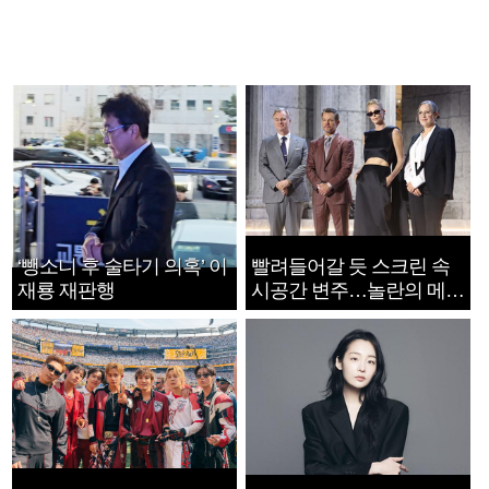
‘뺑소니 후 술타기 의혹’ 이
빨려들어갈 듯 스크린 속
재룡 재판행
시공간 변주…놀란의 메시
지는 ‘전쟁 속죄’