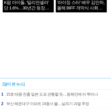
K팝 아이돌, '밀리언셀러'
‘라이징 스타’ 배우 김민하,
단 1.6%…30년간 등장
올해 BIFF 개막식 사회자
1182개팀 전수조사
확정
[많이 본 뉴스]
1
15호 태풍 찬홈 일본 도쿄 관통할 듯…동해안에 비 뿌리나
2
부산 해운대구 아파트 14층서 불…실외기 과열 추정