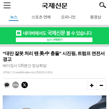
뉴스
스포츠·연예
오피니언
동영상
“대만 잘못 처리 땐 美-中 충돌” 시진핑, 트럼프 면전서
경고
베이징서 135분간 정상회담
권혁범 기자 pearl@kookje.co.kr | 2026.05.14 19:51