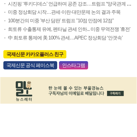
시진핑 ‘투키디데스’ 언급하며 공존 강조…트럼프 “양국관계 좋아질 것”
미중 정상회담 시작…관세·이란·대만문제 논의 결과 주목
100분간의 미중 '부산 담판' 트럼프 "10점 만점에 12점"
희토류 수출통제 유예, 펜타닐 관세 인하... 미중 무역전쟁 '휴전'
中 희토류 통제에 美 100% 관세…APEC 정상회담 ‘안갯속’
국제신문 카카오플러스 친구
국제신문 공식 페이스북
인스타그램