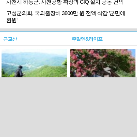
사천시 하동군, 사천공항 확장과 CIQ 설치 공동 건의
고성군의회, 국외출장비 3800만 원 전액 삭감 '군민에
환원'
근교산
주말엔&라이프
근교산&그너머…상주·문경
폭염보다 더 뜨거워라…100
청화산~시루봉
일을 붉게 불태울 ‘선비정신’
피었네
PC버전
엑스
페이스북
Copyright ⓒ 2015 All rights reserved by 국제신문