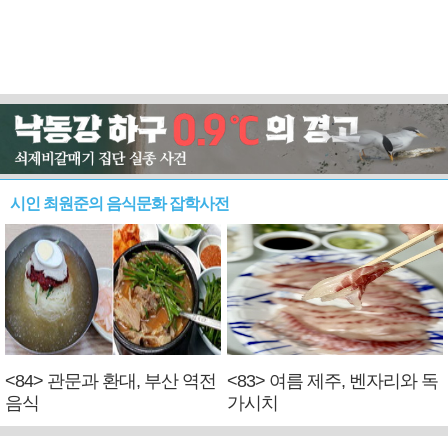
시인 최원준의 음식문화 잡학사전
<84> 관문과 환대, 부산 역전
<83> 여름 제주, 벤자리와 독
음식
가시치