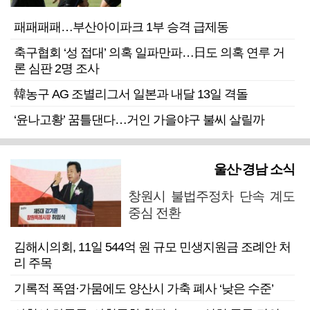
패패패패…부산아이파크 1부 승격 급제동
축구협회 ‘성 접대’ 의혹 일파만파…日도 의혹 연루 거
론 심판 2명 조사
韓농구 AG 조별리그서 일본과 내달 13일 격돌
‘윤나고황’ 꿈틀댄다…거인 가을야구 불씨 살릴까
울산·경남 소식
창원시 불법주정차 단속 계도
중심 전환
김해시의회, 11일 544억 원 규모 민생지원금 조례안 처
리 주목
기록적 폭염·가뭄에도 양산시 가축 폐사 ‘낮은 수준’