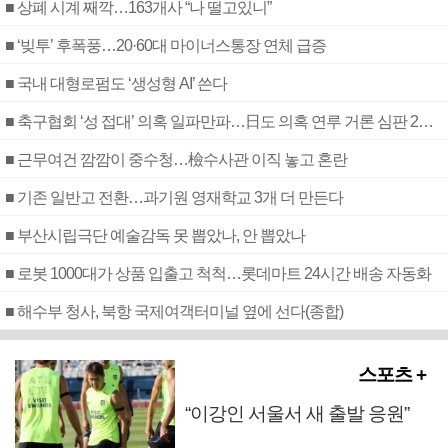
■ 상폐 시계 째깍…163개사 “나 떨고있니”
■ ‘빚투’ 후폭풍…20·60대 마이너스통장 연체 급증
■ 국내 대형로펌도 ‘생성형 AI’ 쓴다
■ 축구협회 ‘성 접대’ 의혹 일파만파…日도 의혹 연루 거론 심판 2명 조사
■ 근무여건 깜깜이 중수청…檢수사관 이직 놓고 혼란
■ 기존 일반고 전환…과기원 영재학교 3개 더 만든다
■ 부산시립극단 예술감독 못 뽑았나, 안 뽑았나
■ 로봇 1000대가 상품 입출고 척척…롯데마트 24시간 배송 자동화
■ 해수부 청사, 북항 국제여객터미널 옆에 선다(종합)
스포츠 +
“이강인 서울서 새 출발 응원”