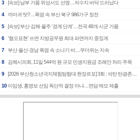
3
[속보] 남부 가뭄 위성서도 선명…저수지 바닥 드러났다
4
까마귀 탓?…폭염 속 부산 북구 986가구 정전
5
[속보] 부산·김해·울주 ‘경계 단계’…전국 48개 시군 가뭄
6
‘혐오표현’ 쓰면 지방공무원 최대 파면까지 중징계
7
부산·울산·경남 폭염 속 소나기·비…무더위는 지속
8
김해시의회, 11일 544억 원 규모 민생지원금 조례안 처리 주목
9
[2026 부산청소년극지체험탐험대 현장르포] 3회 : 석탄 탄광촌에서 북극 연구의 중심지로
10
이임생, 홍명보 선임 독단적 결정 아냐…면담 메모 제출