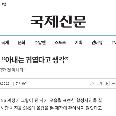
타그램
국제
문화
주말엔
스포츠
기획
인터뷰
T
 “아내는 귀엽다고 생각”
작한 것 아니다”
9:00:29
| 본지 6면
글자 크기
NS 계정에 교황이 된 자기 모습을 표현한 합성사진을 실
는 해당 사진을 SNS에 올렸을 뿐 제작에 관여하지 않았다고