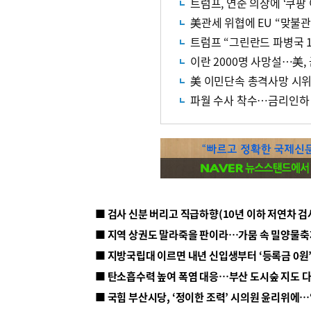
트럼프, 연준 의장에 ‘쿠팡 
美관세 위협에 EU “맞불
트럼프 “그린란드 파병국 
이란 2000명 사망설…美
美 이민단속 총격사망 시위
파월 수사 착수…금리인하 
■ 지방국립대 이르면 내년 신입생부터 ‘등록금 0원’
■ 탄소흡수력 높여 폭염 대응…부산 도시숲 지도 