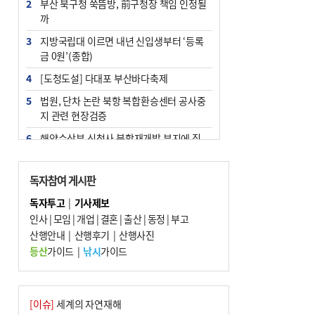
2
부산 북구청 쑥뜸방, 前구청장 책임 인정될
까
3
지방국립대 이르면 내년 신입생부터 ‘등록
금 0원’(종합)
4
[도청도설] 다대포 부산바다축제
5
법원, 단차 논란 북항 복합환승센터 공사중
지 관련 현장검증
6
해양수산부 신청사 북항재개발 부지에 짓
는다
7
지역 상권도 말라죽을 판이라…가뭄 속 밀
독자참여 게시판
양물축제 강행 논란
독자투고
|
기사제보
8
통영시민 추석 전 35만 원 받는다
인사
|
모임
|
개업
|
결혼
|
출산
|
동정
|
부고
9
산행안내
부산 철강공장 50대 노동자 추락사
|
산행후기
|
산행사진
등산
가이드
|
낚시
가이드
10
국힘 부산시당, ‘정이한 조력’ 시의원 윤리
위에…‘한동훈 지지’도 신고접수
[이슈]
세계의 자연재해