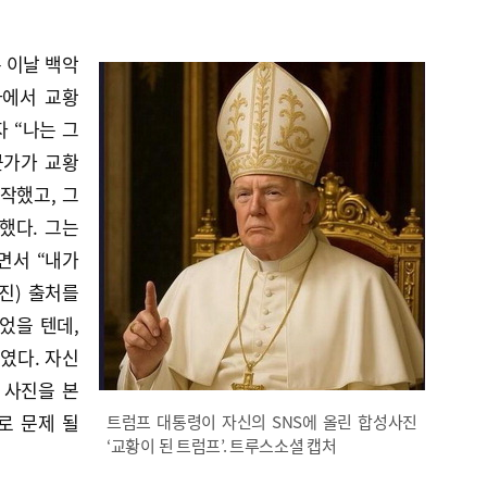
 이날 백악
사에서 교황
 “나는 그
군가가 교황
작했고, 그
했다. 그는
라면서 “내가
사진) 출처를
이었을 텐데,
였다. 자신
 사진을 본
로 문제 될
트럼프 대통령이 자신의 SNS에 올린 합성사진
‘교황이 된 트럼프’. 트루스소셜 캡처