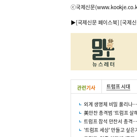
ⓒ국제신문(www.kookje.co.
▶
[국제신문 페이스북]
[국제신
트럼프 시대
관련
기사
외계 생명체 비밀 풀리나…트
美만찬 총격범 ‘트럼프 살해
트럼프 참석 만찬서 총격…
'트럼프 세상' 만들고 싶은