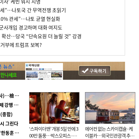
이사’ 케빈 워시 지명
관세”…나토국 간 무역전쟁 초읽기
10% 관세”…나토 균열 현실화
, 군사개입 경고하며 대화 여지도
 확산…당국 “단속요원 더 늘릴 것” 강경
거부에 트럼프 보복?
■ 검사 신분 버리고 직급하향(10년 이하 저연차 검사)…檢 중수청행 기피
■ 지역 상권도 말라죽을 판이라…가뭄 속 밀양물축제 강행 논란
(종합)
다시 그린다
‘스파이더맨’ 개봉 5일 만에 3
에어컨 없는 스카이캡슐·케
■ 국힘 부산시당, ‘정이한 조력’ 시의원 윤리위에…‘한동훈 지지’도 신고접수
00만 돌풍…박스오피스·예
이블카…외국인관광객 추억