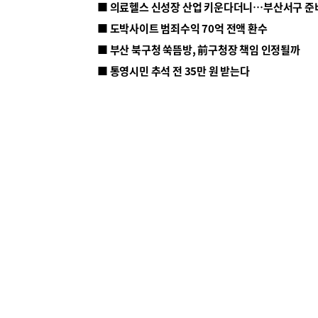
■ 의료헬스 신성장 산업 키운다더니…부산서구 준
■ 도박사이트 범죄수익 70억 전액 환수
■ 부산 북구청 쑥뜸방, 前구청장 책임 인정될까
■ 통영시민 추석 전 35만 원 받는다