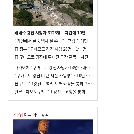
베네수 강진 사망자 6125명…재건에 10년 이상 걸릴수도
“와인에서 굴뚝 냄새 날 수도”…프랑스 대형 산불에 보르도 와인 품질 위협
日 정부 “구마모토 강진 사망 28명…1만 명 대피”
日 구마모토 강진에 무너진 공장 굴뚝…지진 사망자 최소 13명
다카이치 “구마모토 강진 사망자 13명…대규모 피해 확인”
“구마모토 강진 더 큰 지진 가능성”…10년 전 지진에 단층 재활성
日 규모 7.1강진, 구마모토현 쇼핑몰 붕괴, 2명 사망
일본구마모토 규모 7.1 강진…쇼핑몰 붕괴로 직원 20여 명 갇힌 듯
[이슈]
미국 이란 공격