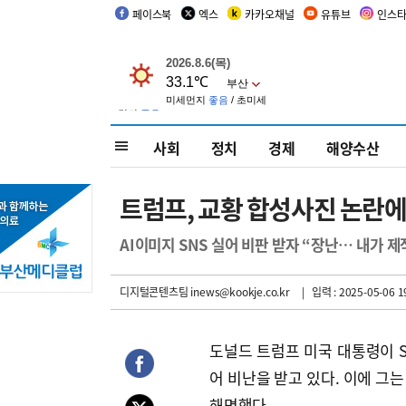
페이스북
엑스
카카오채널
유튜브
인스
사회
정치
경제
해양수산
트럼프, 교황 합성사진 논란에
AI이미지 SNS 실어 비판 받자 “장난… 내가 제
디지털콘텐츠팀 inews@kookje.co.kr
| 입력 : 2025-05-06 1
도널드 트럼프 미국 대통령이 S
어 비난을 받고 있다. 이에 그
해명했다.