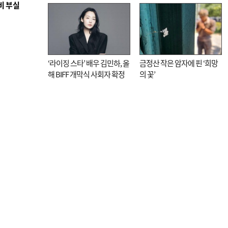
비 부실
매율 동시 1위
대신 고역 될라
‘라이징 스타’ 배우 김민하, 올
금정산 작은 암자에 핀 ‘희망
해 BIFF 개막식 사회자 확정
의 꽃’