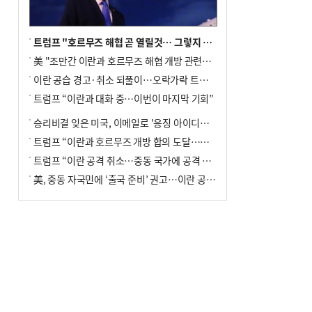
트럼프 "호르무즈 해협 곧 열릴것… 그렇지 않으면 이란에 강력 공격"
美 "조만간 이란과 호르무즈 해협 개방 관련된 합의 이뤄질 것"
이란 공습 경고·취소 되풀이…오락가락 트럼프 비꼰 ‘타코’
트럼프 “이란과 대화 중…이번이 마지막 기회”
승리비결 잊은 미국, 이메일로 '응징 아이디어' 구걸
트럼프 “이란과 호르무즈 개방 합의 도달…내일 대화”
트럼프 “이란 공격 취소…중동 국가에 공격 보류 요청 받아”
美, 중동 자국민에 ‘출국 준비’ 권고…이란 공습 임박설에 긴장 고조