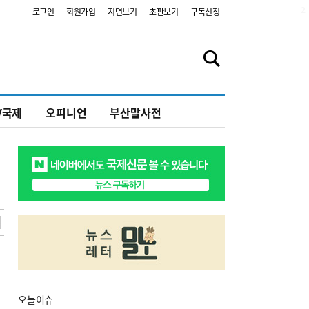
2
로그인
회원가입
지면보기
초판보기
구독신청
V국제
오피니언
부산말사전
오늘
이슈