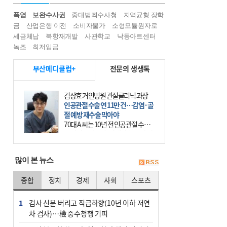
폭염
보완수사권
중대범죄수사청
지역균형 장학
금
산업은행 이전
소비자물가
소형모듈원자로
세금체납
북항재개발
사관학교
낙동아트센터
녹조
최저임금
부산메디클럽+
전문의 생생톡
김상효 거인병원 관절클리닉 과장
인공관절 수술 연 11만 건…감염·골
절 예방 재수술 막아야
70대 A 씨는 10년 전 인공관절 수술
을 받았으나, 수술 전 내반슬(오다리)
상태였던 무릎이 수술 후 외반슬(엑
스다리)로 변형되는 바람에 제대로
많이 본 뉴스
걷지 못했다.
종합
정치
경제
사회
스포츠
1
검사 신분 버리고 직급하향(10년 이하 저연
차 검사)…檢 중수청행 기피