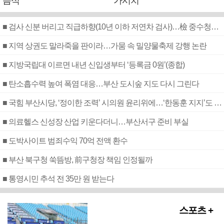
음식
가시치
■ 검사 신분 버리고 직급하향(10년 이하 저연차 검사)…檢 중수청행 기피
■ 지역 상권도 말라죽을 판이라…가뭄 속 밀양물축제 강행 논란
■ 지방국립대 이르면 내년 신입생부터 ‘등록금 0원’(종합)
■ 탄소흡수력 높여 폭염 대응…부산 도시숲 지도 다시 그린다
■ 국힘 부산시당, ‘정이한 조력’ 시의원 윤리위에…‘한동훈 지지’도 신고접수
■ 의료헬스 신성장 산업 키운다더니…부산서구 준비 부실
■ 도박사이트 범죄수익 70억 전액 환수
■ 부산 북구청 쑥뜸방, 前구청장 책임 인정될까
■ 통영시민 추석 전 35만 원 받는다
스포츠 +