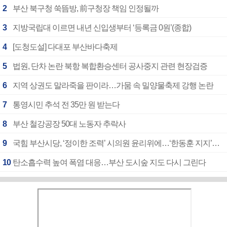
2
부산 북구청 쑥뜸방, 前구청장 책임 인정될까
3
지방국립대 이르면 내년 신입생부터 ‘등록금 0원’(종합)
4
[도청도설] 다대포 부산바다축제
5
법원, 단차 논란 북항 복합환승센터 공사중지 관련 현장검증
6
지역 상권도 말라죽을 판이라…가뭄 속 밀양물축제 강행 논란
7
통영시민 추석 전 35만 원 받는다
8
부산 철강공장 50대 노동자 추락사
9
국힘 부산시당, ‘정이한 조력’ 시의원 윤리위에…‘한동훈 지지’도 신고접수
10
탄소흡수력 높여 폭염 대응…부산 도시숲 지도 다시 그린다