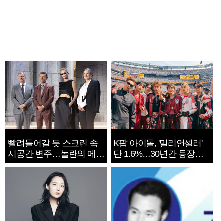
빨려들어갈 듯 스크린 속
K팝 아이돌, '밀리언셀러'
시공간 변주…놀란의 메시
단 1.6%…30년간 등장
지는 ‘전쟁 속죄’
1182개팀 전수조사