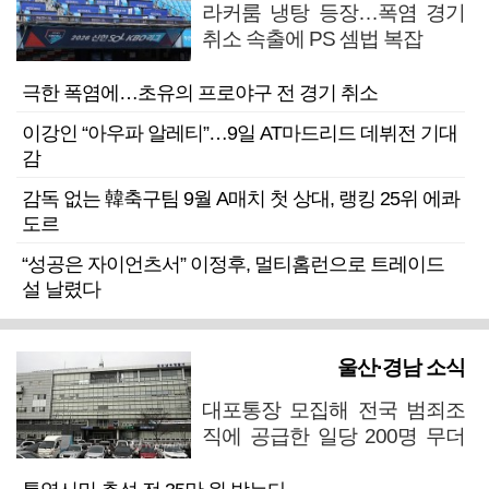
라커룸 냉탕 등장…폭염 경기
취소 속출에 PS 셈법 복잡
극한 폭염에…초유의 프로야구 전 경기 취소
이강인 “아우파 알레티”…9일 AT마드리드 데뷔전 기대
감
감독 없는 韓축구팀 9월 A매치 첫 상대, 랭킹 25위 에콰
도르
“성공은 자이언츠서” 이정후, 멀티홈런으로 트레이드
설 날렸다
울산·경남 소식
대포통장 모집해 전국 범죄조
직에 공급한 일당 200명 무더
기 검거