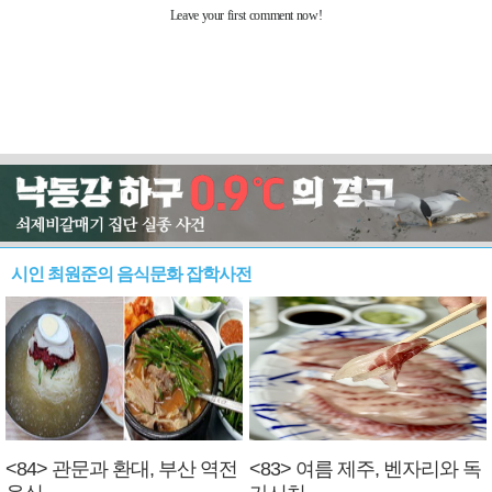
시인 최원준의 음식문화 잡학사전
<84> 관문과 환대, 부산 역전
<83> 여름 제주, 벤자리와 독