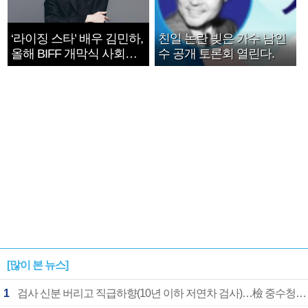
‘라이징 스타’ 배우 김민하,
친일 논란 빚은 가수 남인
올해 BIFF 개막식 사회자
수 공개 토론회 열린다.
확정
[많이 본 뉴스]
1
검사 신분 버리고 직급하향(10년 이하 저연차 검사)…檢 중수청행 기피