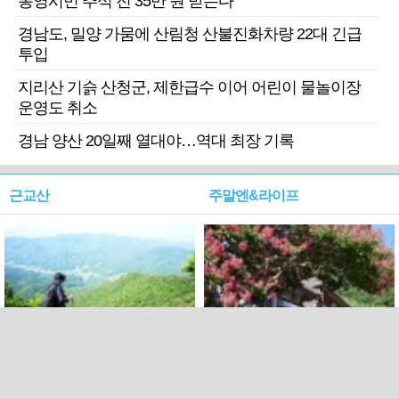
통영시민 추석 전 35만 원 받는다
경남도, 밀양 가뭄에 산림청 산불진화차량 22대 긴급
투입
지리산 기슭 산청군, 제한급수 이어 어린이 물놀이장
운영도 취소
경남 양산 20일째 열대야…역대 최장 기록
근교산
주말엔&라이프
근교산&그너머…상주·문경
폭염보다 더 뜨거워라…100
청화산~시루봉
일을 붉게 불태울 ‘선비정신’