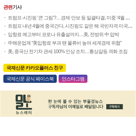
관련
기사
트럼프·시진핑 ‘큰 그림’?…경제·안보 등 일괄타결, 미중 ‘4월 빅딜’ 가능성
트럼프 내년 4월에 중국간다, 시진핑도 같은 해 국빈자격 미국 초청
입항료 예고부터 코로나 유출설까지…美, 전방위 中 압박
中해운업계 “美입항료 부과 땐 물류비 높여 세계경제 위협”
美, 중국산 전기차 관세 100% 인상 조치…통상갈등 격화 조짐
국제신문 카카오플러스 친구
국제신문 공식 페이스북
인스타그램