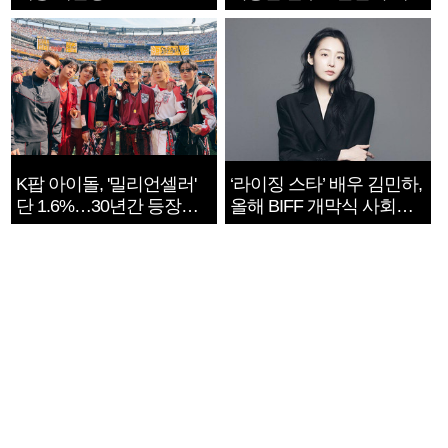
지는 ‘전쟁 속죄’
K팝 아이돌, '밀리언셀러'
‘라이징 스타’ 배우 김민하,
단 1.6%…30년간 등장
올해 BIFF 개막식 사회자
1182개팀 전수조사
확정