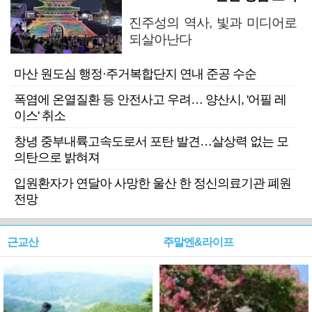
진주성의 역사, 빛과 미디어로
되살아난다
마산 원도심 행정·주거복합단지 연내 준공 수순
폭염에 온열질환 등 안전사고 우려… 양산시, '어필 레
이스' 취소
창녕 중부내륙고속도로서 포탄 발견…살상력 없는 모
의탄으로 밝혀져
입원환자가 연달아 사망한 울산 한 정신의료기관 폐원
전망
근교산
주말엔&라이프