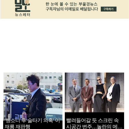
‘뺑소니 후 술타기 의혹’ 이
빨려들어갈 듯 스크린 속
재룡 재판행
시공간 변주…놀란의 메시