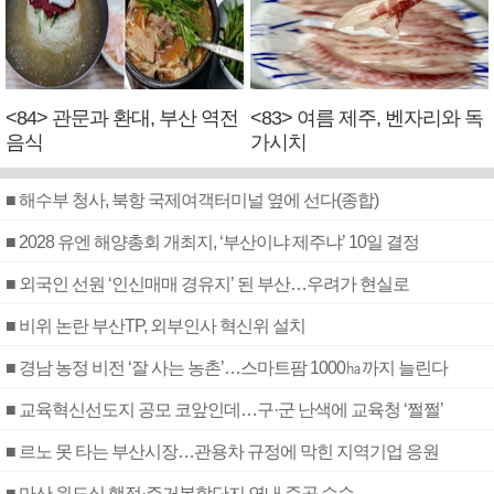
<84> 관문과 환대, 부산 역전
<83> 여름 제주, 벤자리와 독
음식
가시치
■ 해수부 청사, 북항 국제여객터미널 옆에 선다(종합)
■ 2028 유엔 해양총회 개최지, ‘부산이냐 제주냐’ 10일 결정
■ 외국인 선원 ‘인신매매 경유지’ 된 부산…우려가 현실로
■ 비위 논란 부산TP, 외부인사 혁신위 설치
■ 경남 농정 비전 ‘잘 사는 농촌’…스마트팜 1000㏊까지 늘린다
■ 교육혁신선도지 공모 코앞인데…구·군 난색에 교육청 ‘쩔쩔’
■ 르노 못 타는 부산시장…관용차 규정에 막힌 지역기업 응원
■ 마산 원도심 행정·주거복합단지 연내 준공 수순