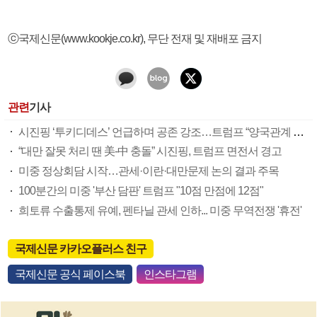
ⓒ국제신문(www.kookje.co.kr), 무단 전재 및 재배포 금지
관련
기사
시진핑 ‘투키디데스’ 언급하며 공존 강조…트럼프 “양국관계 좋아질 것”
“대만 잘못 처리 땐 美-中 충돌” 시진핑, 트럼프 면전서 경고
미중 정상회담 시작…관세·이란·대만문제 논의 결과 주목
100분간의 미중 '부산 담판' 트럼프 "10점 만점에 12점"
희토류 수출통제 유예, 펜타닐 관세 인하... 미중 무역전쟁 '휴전'
국제신문 카카오플러스 친구
국제신문 공식 페이스북
인스타그램