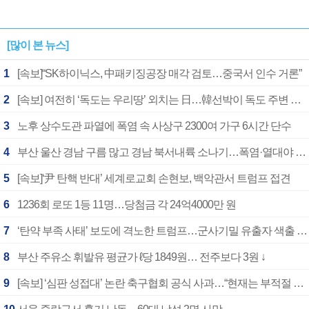
[많이 본 뉴스]
1
[속보]“SK하이닉스, 中패키징공장 매각 검토…중국서 인수 거론”
2
[속보] 여전히 ‘독도는 우리땅’ 외치는 日…韓선박이 독도 주변 해양조사 활동하자 반발
3
노후 상수도관 파열에 폭염 속 사상구 2300여 가구 6시간 단수
4
부산 울산 경남 구름 많고 경남 북서내륙 소나기…폭염·열대야 계속
5
[속보]‘尹 탄핵 반대’ 세계로교회 손현보, 백악관서 트럼프 접견
6
1236회 로또 1등 11명…당첨금 각 24억4000만 원
7
‘탄약 부족 사태’ 보도에 격노한 트럼프…군사기밀 유출자 색출 지시
8
부산 주유소 휘발유 평균가 ℓ당 1849원… 전주보다 3원 ↓
9
[속보] ‘심판 성접대’ 논란 축구협회 공식 사과…“현재는 부적절 행위 없어”