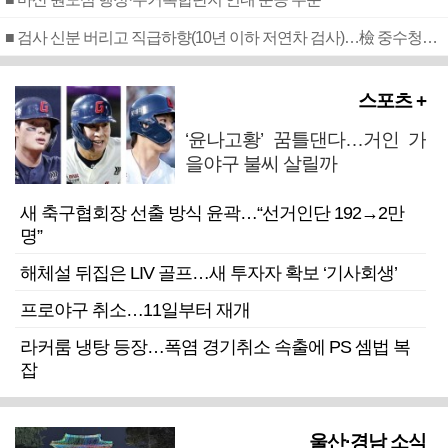
■ 검사 신분 버리고 직급하향(10년 이하 저연차 검사)…檢 중수청행 기피
스포츠 +
‘윤나고황’ 꿈틀댄다…거인 가
을야구 불씨 살릴까
새 축구협회장 선출 방식 윤곽…“선거인단 192→2만
명”
해체설 뒤집은 LIV 골프…새 투자자 확보 ‘기사회생’
프로야구 취소…11일부터 재개
라커룸 냉탕 등장…폭염 경기취소 속출에 PS 셈법 복
잡
울산·경남 소식