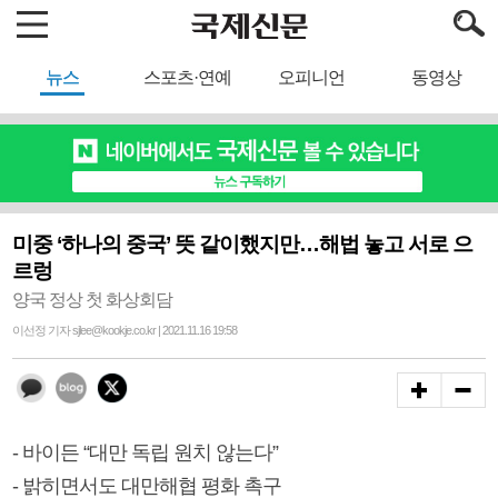
뉴스
스포츠·연예
오피니언
동영상
미중 ‘하나의 중국’ 뜻 같이했지만…해법 놓고 서로 으
르렁
양국 정상 첫 화상회담
이선정 기자 sjlee@kookje.co.kr | 2021.11.16 19:58
- 바이든 “대만 독립 원치 않는다”
- 밝히면서도 대만해협 평화 촉구