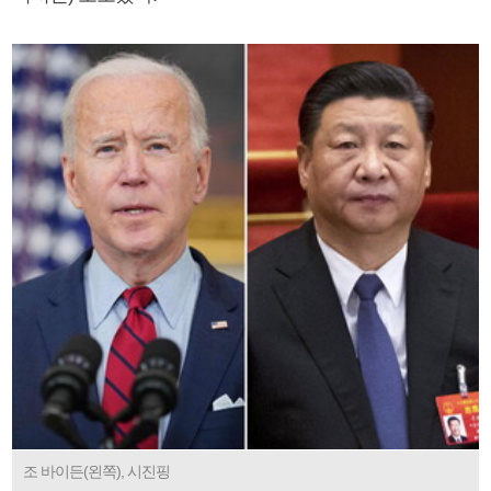
조 바이든(왼쪽), 시진핑