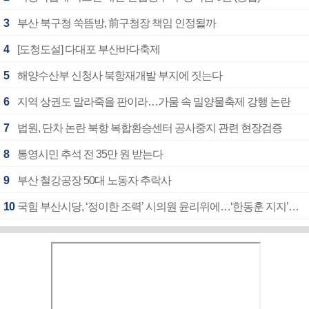
3
부산 북구청 쑥뜸방, 前구청장 책임 인정될까
4
[도청도설] 다대포 부산바다축제
5
해양수산부 신청사 북항재개발 부지에 짓는다
6
지역 상권도 말라죽을 판이라…가뭄 속 밀양물축제 강행 논란
7
법원, 단차 논란 북항 복합환승센터 공사중지 관련 현장검증
8
통영시민 추석 전 35만 원 받는다
9
부산 철강공장 50대 노동자 추락사
10
국힘 부산시당, ‘정이한 조력’ 시의원 윤리위에…‘한동훈 지지’도 신고접수