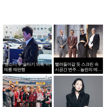
‘뺑소니 후 술타기 의혹’ 이
빨려들어갈 듯 스크린 속
재룡 재판행
시공간 변주…놀란의 메시
지는 ‘전쟁 속죄’