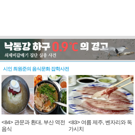
시인 최원준의 음식문화 잡학사전
<84> 관문과 환대, 부산 역전
<83> 여름 제주, 벤자리와 독
음식
가시치