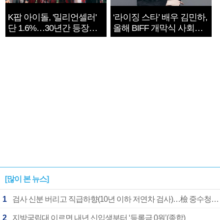
K팝 아이돌, '밀리언셀러'
‘라이징 스타’ 배우 김민하,
단 1.6%…30년간 등장
올해 BIFF 개막식 사회자
1182개팀 전수조사
확정
[많이 본 뉴스]
1
검사 신분 버리고 직급하향(10년 이하 저연차 검사)…檢 중수청행 기피
2
지방국립대 이르면 내년 신입생부터 ‘등록금 0원’(종합)