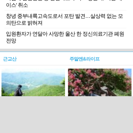
이스' 취소
창녕 중부내륙고속도로서 포탄 발견…살상력 없는 모
의탄으로 밝혀져
입원환자가 연달아 사망한 울산 한 정신의료기관 폐원
전망
근교산
주말엔&라이프
근교산&그너머…상주·문경
폭염보다 더 뜨거워라…100
청화산~시루봉
일을 붉게 불태울 ‘선비정신’
피었네