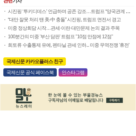
관련
기사
시진핑 ‘투키디데스’ 언급하며 공존 강조…트럼프 “양국관계 좋아질 것”
“대만 잘못 처리 땐 美-中 충돌” 시진핑, 트럼프 면전서 경고
미중 정상회담 시작…관세·이란·대만문제 논의 결과 주목
100분간의 미중 '부산 담판' 트럼프 "10점 만점에 12점"
희토류 수출통제 유예, 펜타닐 관세 인하... 미중 무역전쟁 '휴전'
국제신문 카카오플러스 친구
국제신문 공식 페이스북
인스타그램