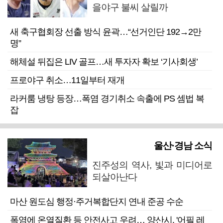
을야구 불씨 살릴까
새 축구협회장 선출 방식 윤곽…“선거인단 192→2만
명”
해체설 뒤집은 LIV 골프…새 투자자 확보 ‘기사회생’
프로야구 취소…11일부터 재개
라커룸 냉탕 등장…폭염 경기취소 속출에 PS 셈법 복
잡
울산·경남 소식
진주성의 역사, 빛과 미디어로
되살아난다
마산 원도심 행정·주거복합단지 연내 준공 수순
폭염에 온열질환 등 안전사고 우려… 양산시, '어필 레