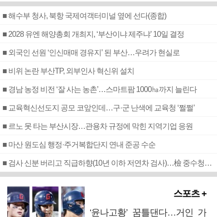
■ 해수부 청사, 북항 국제여객터미널 옆에 선다(종합)
■ 2028 유엔 해양총회 개최지, ‘부산이냐 제주냐’ 10일 결정
■ 외국인 선원 ‘인신매매 경유지’ 된 부산…우려가 현실로
■ 비위 논란 부산TP, 외부인사 혁신위 설치
■ 경남 농정 비전 ‘잘 사는 농촌’…스마트팜 1000㏊까지 늘린다
■ 교육혁신선도지 공모 코앞인데…구·군 난색에 교육청 ‘쩔쩔’
■ 르노 못 타는 부산시장…관용차 규정에 막힌 지역기업 응원
■ 마산 원도심 행정·주거복합단지 연내 준공 수순
■ 검사 신분 버리고 직급하향(10년 이하 저연차 검사)…檢 중수청행 기피
스포츠 +
‘윤나고황’ 꿈틀댄다…거인 가