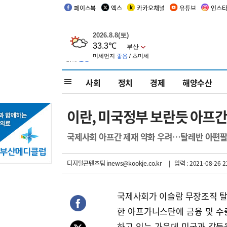
페이스북
엑스
카카오채널
유튜브
인스
사회
정치
경제
해양수산
이란, 미국정부 보란듯 아프간
국제사회 아프간 제재 약화 우려…탈레반 아편팔
디지털콘텐츠팀 inews@kookje.co.kr
| 입력 : 2021-08-26 2
국제사회가 이슬람 무장조직 
한 아프가니스탄에 금융 및 수
하고 있는 가운데 미국과 갈등