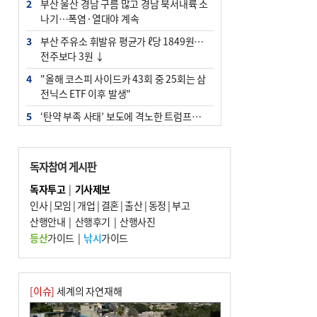
2
부산 울산 경남 구름 많고 경남 북서내륙 소
나기…폭염·열대야 계속
3
부산 주유소 휘발유 평균가 ℓ당 1849원…
전주보다 3원 ↓
4
"올해 코스피 사이드카 43회 중 25회는 삼
전닉스 ETF 이후 발생"
5
‘탄약 부족 사태’ 보도에 격노한 트럼프…
군사기밀 유출자 색출 지시
6
[속보] ‘심판 성접대’ 논란 축구협회 공식 사
독자참여 게시판
과…“현재는 부적절 행위 없어”
독자투고
|
기사제보
7
부산 앞바다에 기름 425ℓ 유출한 러시아 화
인사
|
모임
|
개업
|
결혼
|
출산
|
동정
|
부고
물선 적발
산행안내
|
산행후기
|
산행사진
8
서울 중랑구서 흉기 난동…60대 남성 2명
등산
가이드
|
낚시
가이드
사망
9
입추 지났지만 푹푹 찐다…온열질환자 10
년 만에 3배
[이슈]
세계의 자연재해
10
[2026 부산청소년극지체험탐험대 현장르