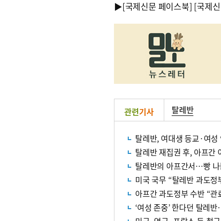
▶
[국제신문 페이스북]
[국제신
탈레반
관련
기사
탈레반, 여대생 등교·여성
탈레반 재집권 후, 아프간
탈레반의 아프간서…빵 나
미국 국무 “탈레반 과도정부
아프간 과도정부 수반 “관
‘여성 존중’ 한다던 탈레