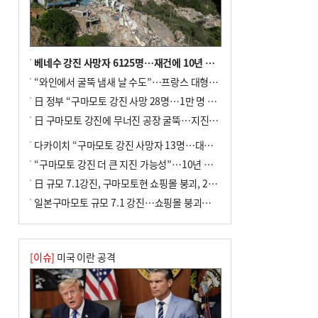
포] 2회 : 하늘에서 만난 얼음의 나라
베네수 강진 사망자 6125명…재건에 10년 이상 걸릴수도
“와인에서 굴뚝 냄새 날 수도”…프랑스 대형 산불에 보르도 와인 품질 위협
日 정부 “구마모토 강진 사망 28명…1만 명 대피”
日 구마모토 강진에 무너진 공장 굴뚝…지진 사망자 최소 13명
다카이치 “구마모토 강진 사망자 13명…대규모 피해 확인”
“구마모토 강진 더 큰 지진 가능성”…10년 전 지진에 단층 재활성
日 규모 7.1강진, 구마모토현 쇼핑몰 붕괴, 2명 사망
일본구마모토 규모 7.1 강진…쇼핑몰 붕괴로 직원 20여 명 갇힌 듯
[이슈]
미국 이란 공격