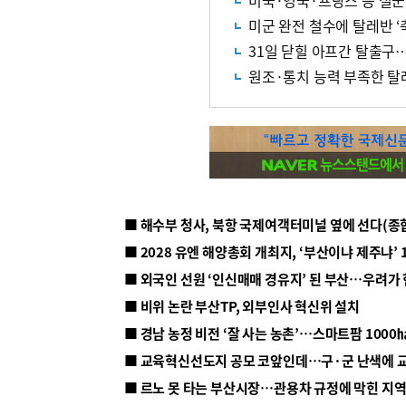
미국·영국·프랑스 등 철군
미군 완전 철수에 탈레반 ‘
31일 닫힐 아프간 탈출구
원조·통치 능력 부족한 탈레
■ 해수부 청사, 북항 국제여객터미널 옆에 선다(종
■ 2028 유엔 해양총회 개최지, ‘부산이냐 제주냐’ 
■ 외국인 선원 ‘인신매매 경유지’ 된 부산…우려가
■ 비위 논란 부산TP, 외부인사 혁신위 설치
■ 르노 못 타는 부산시장…관용차 규정에 막힌 지