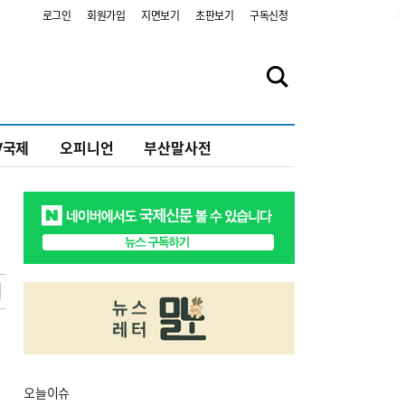
2
로그인
회원가입
지면보기
초판보기
구독신청
V국제
오피니언
부산말사전
오늘
이슈