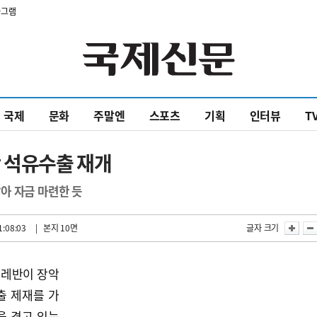
타그램
국제
문화
주말엔
스포츠
기획
인터뷰
T
 석유수출 재개
아 자금 마련한 듯
1:08:03
| 본지 10면
글자 크기
탈레반이 장악
출 제재를 가
을 겪고 있는