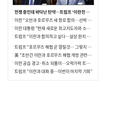
전쟁 중인데 바닥난 탄약…트럼프 ‘이란전 무기고갈’ 국방장관 질책
이란 “오만과 호르무즈 새 항로 합의…선박 안전은 보장 못해”
이란 대통령 "현재 새로운 최고지도자와 소통 어려운 상황"
트럼프 “이란과 합의하고 싶다…살상 원치 않아”
트럼프 "호르무즈 해협 곧 열릴것… 그렇지 않으면 이란에 강력 공격"
美 "조만간 이란과 호르무즈 해협 개방 관련된 합의 이뤄질 것"
이란 공습 경고·취소 되풀이…오락가락 트럼프 비꼰 ‘타코’
트럼프 “이란과 대화 중…이번이 마지막 기회”