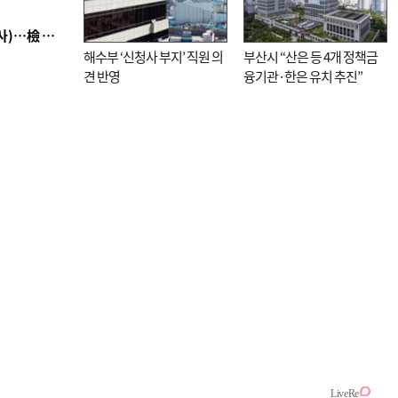
■ 검사 신분 버리고 직급하향(10년 이하 저연차 검사)…檢 중수청행 기피
해수부 ‘신청사 부지’ 직원 의
부산시 “산은 등 4개 정책금
견 반영
융기관·한은 유치 추진”