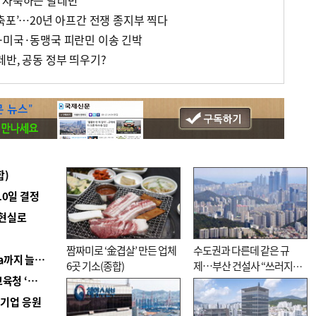
 자축하는 탈레반
축포’…20년 아프간 전쟁 종지부 찍다
…미국·동맹국 피란민 이송 긴박
반, 공동 정부 띄우기?
합)
10일 결정
 현실로
짬짜미로 ‘金겹살’ 만든 업체
수도권과 다른데 같은 규
■ 경남 농정 비전 ‘잘 사는 농촌’…스마트팜 1000㏊까지 늘린다
6곳 기소(종합)
제…부산 건설사 “쓰러지기
■ 교육혁신선도지 공모 코앞인데…구·군 난색에 교육청 ‘쩔쩔’
직전”
역기업 응원