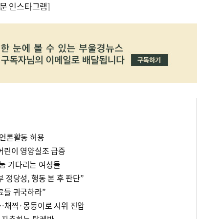
문 인스타그램]
 언론활동 허용
 어린이 영양실조 급증
눔 기다리는 여성들
 정당성, 행동 본 후 판단”
료들 귀국하라”
반…채찍·몽둥이로 시위 진압