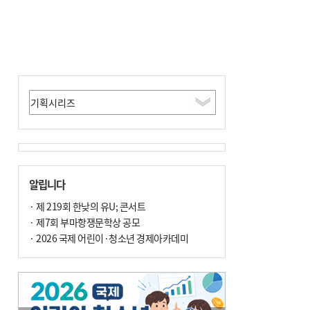
알립니다
· 제 219회 한낮의 유U; 콘서트
· 제7회 부마항쟁문학상 공모
· 2026 국제 어린이·청소년 경제아카데미