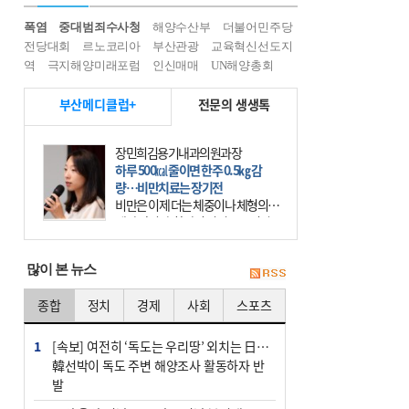
폭염
중대범죄수사청
해양수산부
더불어민주당
전당대회
르노코리아
부산관광
교육혁신선도지
역
극지해양미래포럼
인신매매
UN해양총회
부산메디클럽+
전문의 생생톡
장민희김용기내과의원과장
하루 500㎉ 줄이면 한주 0.5㎏ 감
량…비만치료는 장기전
비만은 이제 더는 체중이나 체형의 문
제가 아니다. 하나의 질병으로 인지
하고 치료와 관리를 해야 한다. 세계
보건기구(WHO)는 이미 1994년 비만
많이 본 뉴스
을 인류의 중요한
종합
정치
경제
사회
스포츠
1
[속보] 여전히 ‘독도는 우리땅’ 외치는 日…
韓선박이 독도 주변 해양조사 활동하자 반
발