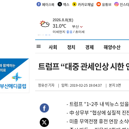
페이스북
엑스
카카오채널
유튜브
인스
사회
정치
경제
해양수산
트럼프 “대중 관세인상 시한 
정유선 기자
| 입력 : 2019-02-25 19:04:37
| 본지 3면
- 트럼프 “1~2주 내 빅뉴스 있을
- 中 상무부 “협상에 실질적 진
- 미중 무역전쟁 휴전 연장 소