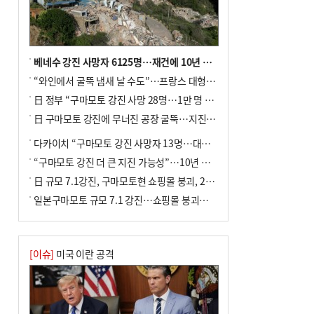
베네수 강진 사망자 6125명…재건에 10년 이상 걸릴수도
“와인에서 굴뚝 냄새 날 수도”…프랑스 대형 산불에 보르도 와인 품질 위협
日 정부 “구마모토 강진 사망 28명…1만 명 대피”
日 구마모토 강진에 무너진 공장 굴뚝…지진 사망자 최소 13명
다카이치 “구마모토 강진 사망자 13명…대규모 피해 확인”
“구마모토 강진 더 큰 지진 가능성”…10년 전 지진에 단층 재활성
日 규모 7.1강진, 구마모토현 쇼핑몰 붕괴, 2명 사망
일본구마모토 규모 7.1 강진…쇼핑몰 붕괴로 직원 20여 명 갇힌 듯
[이슈]
미국 이란 공격