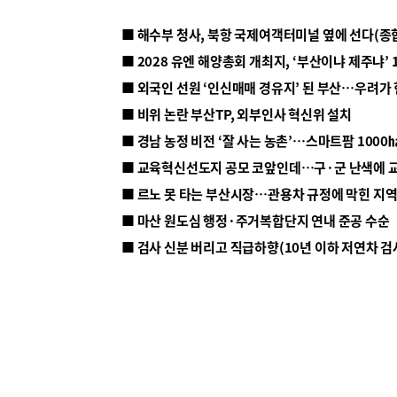
■ 해수부 청사, 북항 국제여객터미널 옆에 선다(종
■ 2028 유엔 해양총회 개최지, ‘부산이냐 제주냐’ 
■ 외국인 선원 ‘인신매매 경유지’ 된 부산…우려가
■ 비위 논란 부산TP, 외부인사 혁신위 설치
■ 르노 못 타는 부산시장…관용차 규정에 막힌 지
■ 마산 원도심 행정·주거복합단지 연내 준공 수순