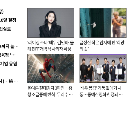
합)
10일 결정
 현실로
‘라이징 스타’ 배우 김민하, 올
금정산 작은 암자에 핀 ‘희망
■ 경남 농정 비전 ‘잘 사는 농촌’…스마트팜 1000㏊까지 늘린다
해 BIFF 개막식 사회자 확정
의 꽃’
■ 교육혁신선도지 공모 코앞인데…구·군 난색에 교육청 ‘쩔쩔’
역기업 응원
■ 검사 신분 버리고 직급하향(10년 이하 저연차 검사)…檢 중수청행 기피
올여름 절대강자 3파전…흥
‘배우 몸값’ 거품 없애기 시
행 조급증에 변칙·무리수 마
동…중예산영화 한정돼 실
케팅도
효성 의문도