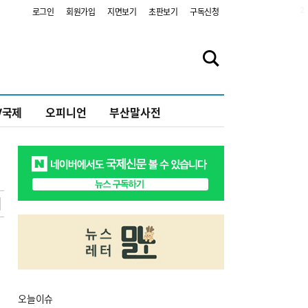
2
로그인
회원가입
지면보기
초판보기
구독신청
V국제
오피니언
부산말사전
오늘
이슈