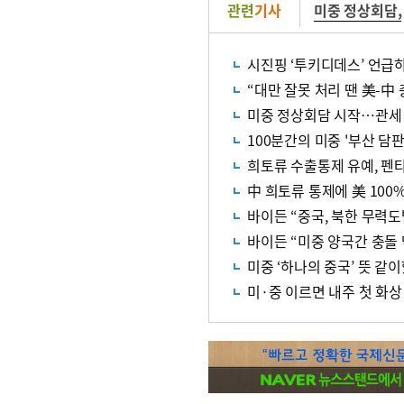
관련
기사
미중 정상회담
,
시진핑 ‘투키디데스’ 언급
“대만 잘못 처리 땐 美-中
미중 정상회담 시작…관세
100분간의 미중 '부산 담판
희토류 수출통제 유예, 펜타닐
中 희토류 통제에 美 100
바이든 “중국, 북한 무력
바이든 “미중 양국간 충돌
미중 ‘하나의 중국’ 뜻 
미·중 이르면 내주 첫 화