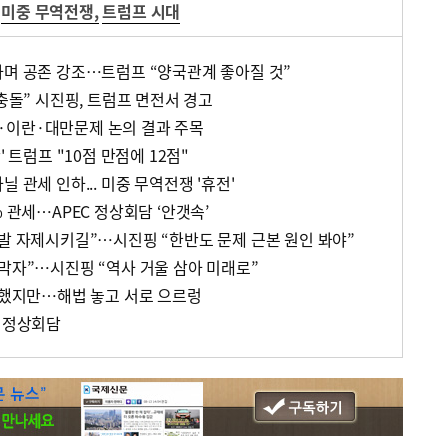
미중 무역전쟁
,
트럼프 시대
하며 공존 강조…트럼프 “양국관계 좋아질 것”
 충돌” 시진핑, 트럼프 면전서 경고
·이란·대만문제 논의 결과 주목
' 트럼프 "10점 만점에 12점"
 관세 인하... 미중 무역전쟁 '휴전'
% 관세…APEC 정상회담 ‘안갯속’
도발 자제시키길”…시진핑 “한반도 문제 근본 원인 봐야”
 막자”…시진핑 “역사 거울 삼아 미래로”
같이했지만…해법 놓고 서로 으르렁
상 정상회담