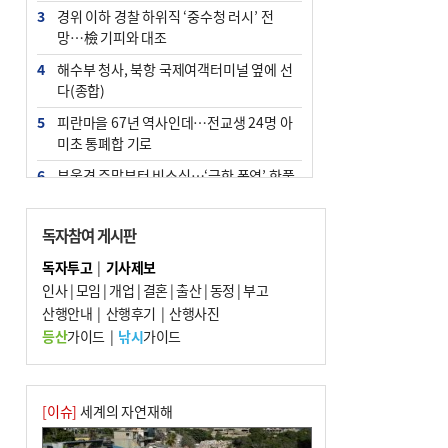
3
경위 이하 경찰 하위직 ‘중수청 러시’ 전
망…檢 기피와 대조
4
해수부 청사, 북항 국제여객터미널 옆에 선
다(종합)
5
피란마을 67년 역사인데…전교생 24명 아
미초 통폐합 기로
6
부울경 주말부터 비소식…‘극한 폭염’ 한풀
꺾일 듯
7
“낙동강권 삼락·을숙도·다대포 연결해 서
독자참여 게시판
부산 관광 키우자”
독자투고
|
기사제보
8
오늘의 날씨- 2026년 8월 7일
인사
|
모임
|
개업
|
결혼
|
출산
|
동정
|
부고
9
산행안내
외국인 선원 ‘인신매매 경유지’ 된 부산…
|
산행후기
|
산행사진
우려가 현실로
등산
가이드
|
낚시
가이드
10
[사설] 해수부 신청사 북항으로 확정, 해양
수도 도약의 전환점
[이슈]
세계의 자연재해