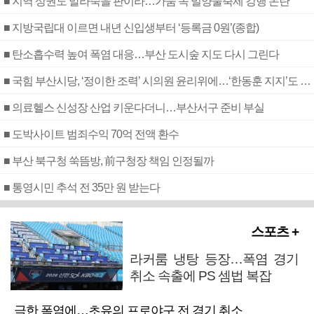
■ 지역 상권도 말라죽을 판이라…가뭄 속 밀양물축제 강행 논란
■ 지방국립대 이르면 내년 신입생부터 ‘등록금 0원’(종합)
■ 탄소흡수력 높여 폭염 대응…부산 도시숲 지도 다시 그린다
■ 국힘 부산시당, ‘정이한 조력’ 시의원 윤리위에…‘한동훈 지지’도 신고접수
■ 의료헬스 신성장 산업 키운다더니…부산서구 준비 부실
■ 도박사이트 범죄수익 70억 전액 환수
■ 부산 북구청 쑥뜸방, 前구청장 책임 인정될까
■ 통영시민 추석 전 35만 원 받는다
스포츠 +
라커룸 냉탕 등장…폭염 경기
취소 속출에 PS 셈법 복잡
극한 폭염에…초유의 프로야구 전 경기 취소