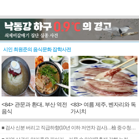
시인 최원준의 음식문화 잡학사전
<84> 관문과 환대, 부산 역전
<83> 여름 제주, 벤자리와 독
음식
가시치
■ 검사 신분 버리고 직급하향(10년 이하 저연차 검사)…檢 중수청행 기피