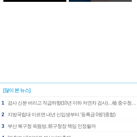
확정
[많이 본 뉴스]
1
검사 신분 버리고 직급하향(10년 이하 저연차 검사)…檢 중수청행 기피
2
지방국립대 이르면 내년 신입생부터 ‘등록금 0원’(종합)
3
부산 북구청 쑥뜸방, 前구청장 책임 인정될까