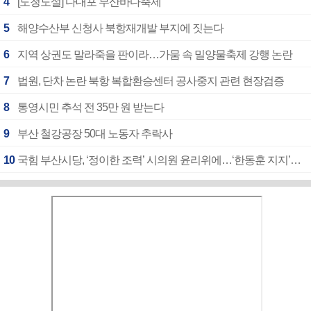
4
[도청도설] 다대포 부산바다축제
5
해양수산부 신청사 북항재개발 부지에 짓는다
6
지역 상권도 말라죽을 판이라…가뭄 속 밀양물축제 강행 논란
7
법원, 단차 논란 북항 복합환승센터 공사중지 관련 현장검증
8
통영시민 추석 전 35만 원 받는다
9
부산 철강공장 50대 노동자 추락사
10
국힘 부산시당, ‘정이한 조력’ 시의원 윤리위에…‘한동훈 지지’도 신고접수