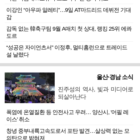
이강인 “아우파 알레티”…9일 AT마드리드 데뷔전 기대
감
감독 없는 韓축구팀 9월 A매치 첫 상대, 랭킹 25위 에콰
도르
“성공은 자이언츠서” 이정후, 멀티홈런으로 트레이드
설 날렸다
울산·경남 소식
진주성의 역사, 빛과 미디어로
되살아난다
폭염에 온열질환 등 안전사고 우려… 양산시, '어필 레
이스' 취소
창녕 중부내륙고속도로서 포탄 발견…살상력 없는 모
의탄으로 밝혀져