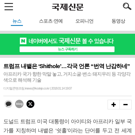
뉴스
스포츠·연예
오피니언
동영상
트럼프 내뱉은 ‘Shithole’…각국 언론 “번역 난감하네”
아프리카 국가 향한 막말 놓고, 거지소굴·변소·돼지우리 등 각양각
색으로 해석해 기술
디지털콘텐츠팀 inews@kookje.co.kr | 2018.01.14 19:07
도널드 트럼프 미국 대통령이 아이티와 아프리카 일부 국
가를 지칭하며 내뱉은 ‘쉿홀’이라는 단어를 두고 전 세계