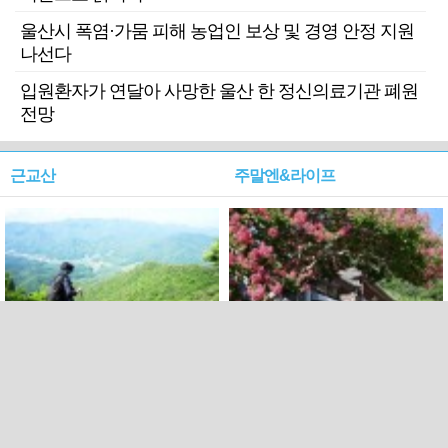
울산시 폭염·가뭄 피해 농업인 보상 및 경영 안정 지원
나선다
입원환자가 연달아 사망한 울산 한 정신의료기관 폐원
전망
근교산
주말엔&라이프
근교산&그너머…상주·문경
폭염보다 더 뜨거워라…100
청화산~시루봉
일을 붉게 불태울 ‘선비정신’
피었네