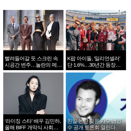
빨려들어갈 듯 스크린 속
K팝 아이돌, '밀리언셀러'
시공간 변주…놀란의 메시
단 1.6%…30년간 등장
지는 ‘전쟁 속죄’
1182개팀 전수조사
‘라이징 스타’ 배우 김민하,
친일 논란 빚은 가수 남인
올해 BIFF 개막식 사회자
수 공개 토론회 열린다.