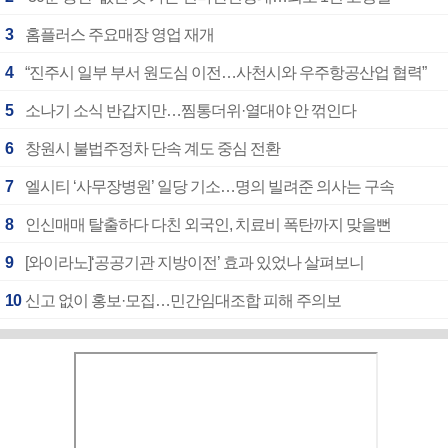
3
홈플러스 주요매장 영업 재개
4
“진주시 일부 부서 원도심 이전…사천시와 우주항공산업 협력”
5
소나기 소식 반갑지만…찜통더위·열대야 안 꺾인다
6
창원시 불법주정차 단속 계도 중심 전환
7
엘시티 ‘사무장병원’ 일당 기소…명의 빌려준 의사는 구속
8
인신매매 탈출하다 다친 외국인, 치료비 폭탄까지 맞을뻔
9
[와이라노]‘공공기관 지방이전’ 효과 있었나 살펴보니
10
신고 없이 홍보·모집…민간임대조합 피해 주의보