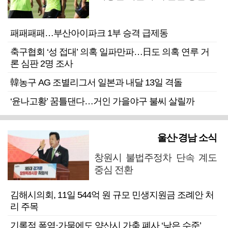
패패패패…부산아이파크 1부 승격 급제동
축구협회 ‘성 접대’ 의혹 일파만파…日도 의혹 연루 거
론 심판 2명 조사
韓농구 AG 조별리그서 일본과 내달 13일 격돌
‘윤나고황’ 꿈틀댄다…거인 가을야구 불씨 살릴까
울산·경남 소식
창원시 불법주정차 단속 계도
중심 전환
김해시의회, 11일 544억 원 규모 민생지원금 조례안 처
리 주목
기록적 폭염·가뭄에도 양산시 가축 폐사 ‘낮은 수준’