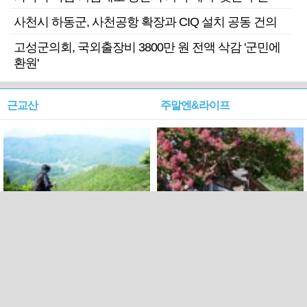
사천시 하동군, 사천공항 확장과 CIQ 설치 공동 건의
고성군의회, 국외출장비 3800만 원 전액 삭감 '군민에
환원'
근교산
주말엔&라이프
근교산&그너머…상주·문경
폭염보다 더 뜨거워라…100
청화산~시루봉
일을 붉게 불태울 ‘선비정신’
피었네
PC버전
엑스
페이스북