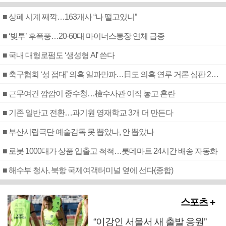
■ 상폐 시계 째깍…163개사 “나 떨고있니”
■ ‘빚투’ 후폭풍…20·60대 마이너스통장 연체 급증
■ 국내 대형로펌도 ‘생성형 AI’ 쓴다
■ 축구협회 ‘성 접대’ 의혹 일파만파…日도 의혹 연루 거론 심판 2명 조사
■ 근무여건 깜깜이 중수청…檢수사관 이직 놓고 혼란
■ 기존 일반고 전환…과기원 영재학교 3개 더 만든다
■ 부산시립극단 예술감독 못 뽑았나, 안 뽑았나
■ 로봇 1000대가 상품 입출고 척척…롯데마트 24시간 배송 자동화
■ 해수부 청사, 북항 국제여객터미널 옆에 선다(종합)
스포츠 +
“이강인 서울서 새 출발 응원”