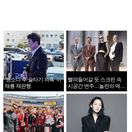
‘뺑소니 후 술타기 의혹’ 이
빨려들어갈 듯 스크린 속
재룡 재판행
시공간 변주…놀란의 메시
지는 ‘전쟁 속죄’