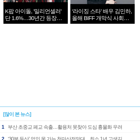
K팝 아이돌, '밀리언셀러'
‘라이징 스타’ 배우 김민하,
단 1.6%…30년간 등장
올해 BIFF 개막식 사회자
1182개팀 전수조사
확정
[많이 본 뉴스]
1
부산 초중교 폐교 속출…활용처 못찾아 도심 흉물화 우려
2
‘30분 등산’ 없인 못 가는 천마산전망대…최소 1년 고생길