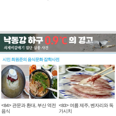
시인 최원준의 음식문화 잡학사전
<84> 관문과 환대, 부산 역전
<83> 여름 제주, 벤자리와 독
음식
가시치