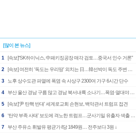
[많이 본 뉴스]
1
[속보]“SK하이닉스, 中패키징공장 매각 검토…중국서 인수 거론”
2
[속보] 여전히 ‘독도는 우리땅’ 외치는 日…韓선박이 독도 주변 해양조사 활동하자 반발
3
노후 상수도관 파열에 폭염 속 사상구 2300여 가구 6시간 단수
4
부산 울산 경남 구름 많고 경남 북서내륙 소나기…폭염·열대야 계속
5
[속보]‘尹 탄핵 반대’ 세계로교회 손현보, 백악관서 트럼프 접견
6
‘탄약 부족 사태’ 보도에 격노한 트럼프…군사기밀 유출자 색출 지시
7
부산 주유소 휘발유 평균가 ℓ당 1849원… 전주보다 3원 ↓