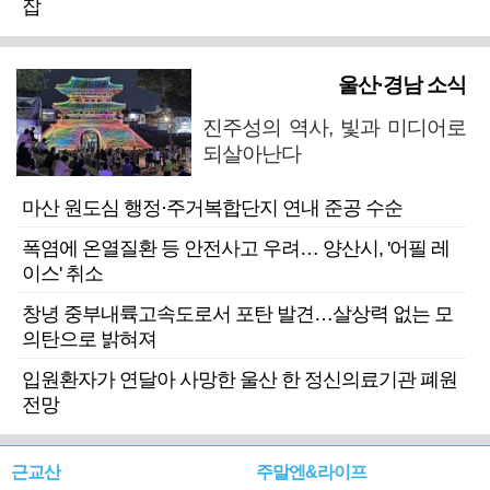
잡
울산·경남 소식
진주성의 역사, 빛과 미디어로
되살아난다
마산 원도심 행정·주거복합단지 연내 준공 수순
폭염에 온열질환 등 안전사고 우려… 양산시, '어필 레
이스' 취소
창녕 중부내륙고속도로서 포탄 발견…살상력 없는 모
의탄으로 밝혀져
입원환자가 연달아 사망한 울산 한 정신의료기관 폐원
전망
근교산
주말엔&라이프