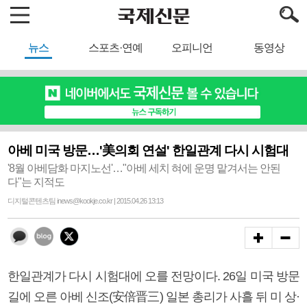
뉴스
스포츠·연예
오피니언
동영상
아베 미국 방문…'美의회 연설' 한일관계 다시 시험대
'8월 아베담화 마지노선'…"아베 세치 혀에 운명 맡겨서는 안된
다"는 지적도
디지털콘텐츠팀 inews@kookje.co.kr | 2015.04.26 13:13
한일관계가 다시 시험대에 오를 전망이다. 26일 미국 방문
길에 오른 아베 신조(安倍晋三) 일본 총리가 사흘 뒤 미 상·