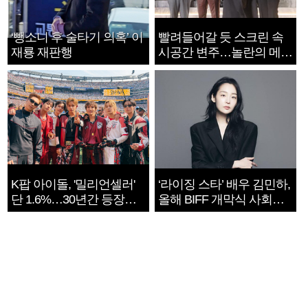
‘뺑소니 후 술타기 의혹’ 이
빨려들어갈 듯 스크린 속
재룡 재판행
시공간 변주…놀란의 메시
지는 ‘전쟁 속죄’
K팝 아이돌, '밀리언셀러'
‘라이징 스타’ 배우 김민하,
단 1.6%…30년간 등장
올해 BIFF 개막식 사회자
1182개팀 전수조사
확정