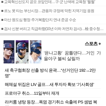
■ 교육혁신선도지 공모 코앞인데…구·군 난색에 교육청 ‘쩔쩔’
■ 르노 못 타는 부산시장…관용차 규정에 막힌 지역기업 응원
■ 마산 원도심 행정·주거복합단지 연내 준공 수순
■ 검사 신분 버리고 직급하향(10년 이하 저연차 검사)…檢 중수청행 기피
스포츠 +
‘윤나고황’ 꿈틀댄다…거인 가
을야구 불씨 살릴까
새 축구협회장 선출 방식 윤곽…“선거인단 192→2만
명”
해체설 뒤집은 LIV 골프…새 투자자 확보 ‘기사회생’
프로야구 취소…11일부터 재개
라커룸 냉탕 등장…폭염 경기취소 속출에 PS 셈법 복