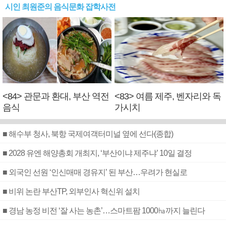
시인 최원준의 음식문화 잡학사전
<84> 관문과 환대, 부산 역전
<83> 여름 제주, 벤자리와 독
음식
가시치
■ 해수부 청사, 북항 국제여객터미널 옆에 선다(종합)
■ 2028 유엔 해양총회 개최지, ‘부산이냐 제주냐’ 10일 결정
■ 외국인 선원 ‘인신매매 경유지’ 된 부산…우려가 현실로
■ 비위 논란 부산TP, 외부인사 혁신위 설치
■ 경남 농정 비전 ‘잘 사는 농촌’…스마트팜 1000㏊까지 늘린다