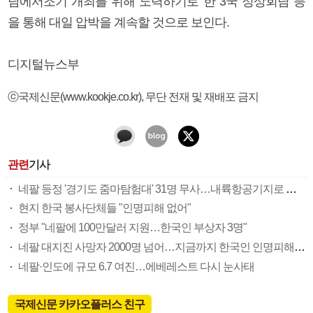
담에서조기 개최를 위해 노력하기로 한 3국 정상회담 등
을 통해 대일 압박을 계속할 것으로 보인다.
디지털뉴스부
ⓒ국제신문(www.kookje.co.kr), 무단 전재 및 재배포 금지
관련
기사
네팔 등정 '경기도 줌마탐험대' 31명 무사…내륙항공기지로 하산길
현지 한국 봉사단체들 "인명피해 없어"
정부 "네팔에 100만달러 지원…한국인 부상자 3명"
네팔 대지진 사망자 2000명 넘어…지금까지 한국인 인명피해 없는 것으로 파악
네팔·인도에 규모 6.7 여진…에베레스트 다시 눈사태
국제신문 카카오플러스 친구