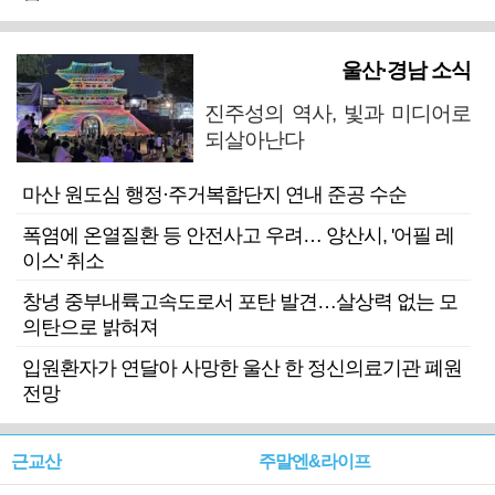
울산·경남 소식
진주성의 역사, 빛과 미디어로
되살아난다
마산 원도심 행정·주거복합단지 연내 준공 수순
폭염에 온열질환 등 안전사고 우려… 양산시, '어필 레
이스' 취소
창녕 중부내륙고속도로서 포탄 발견…살상력 없는 모
의탄으로 밝혀져
입원환자가 연달아 사망한 울산 한 정신의료기관 폐원
전망
근교산
주말엔&라이프