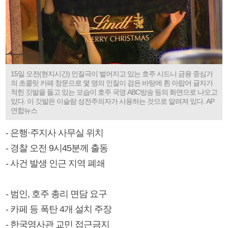
15일 오전(현지시간) 인질극이 벌어지고 있는 호주 시드니 금융 중심가
의 초콜릿 카페 창문으로 몇 명의 인질이 검은 바탕에 흰 아랍어 글자가
적힌 깃발을 들고 있는 모습이 호주 국영 ABC방송 등의 화면으로 나오고
있다. 이 깃발은 이슬람 성전주의자가 사용하는 것으로 알려져 있다. AP
연합뉴스
- 은행·주지사 사무실 위치
- 경찰 오전 9시45분께 출동
- 사건 발생 인근 지역 폐쇄
- 범인, 호주 총리 면담 요구
- 카페 등 폭탄 4개 설치 주장
- 한국영사관 교민 접근금지