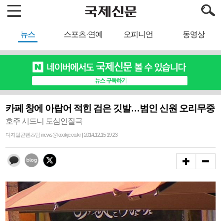
뉴스
스포츠·연예
오피니언
동영상
카페 창에 아랍어 적힌 검은 깃발…범인 신원 오리무중
호주 시드니 도심인질극
디지털콘텐츠팀 inews@kookje.co.kr | 2014.12.15 19:23