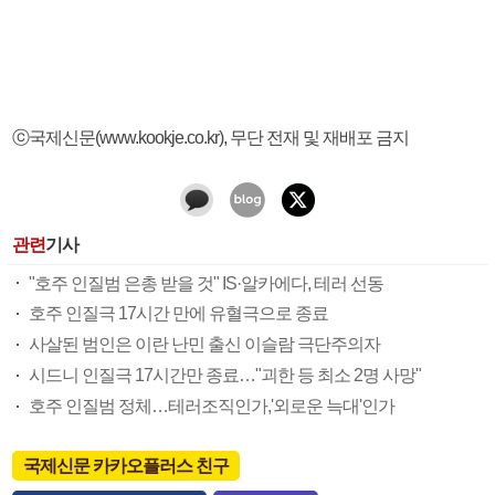
ⓒ국제신문(www.kookje.co.kr), 무단 전재 및 재배포 금지
관련
기사
"호주 인질범 은총 받을 것" IS·알카에다, 테러 선동
호주 인질극 17시간 만에 유혈극으로 종료
사살된 범인은 이란 난민 출신 이슬람 극단주의자
시드니 인질극 17시간만 종료…"괴한 등 최소 2명 사망"
호주 인질범 정체…테러조직인가,'외로운 늑대'인가
국제신문 카카오플러스 친구