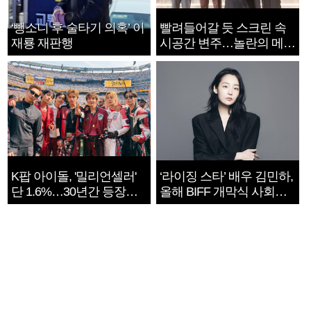
‘뺑소니 후 술타기 의혹’ 이
빨려들어갈 듯 스크린 속
재룡 재판행
시공간 변주…놀란의 메시
지는 ‘전쟁 속죄’
K팝 아이돌, '밀리언셀러'
‘라이징 스타’ 배우 김민하,
단 1.6%…30년간 등장
올해 BIFF 개막식 사회자
1182개팀 전수조사
확정