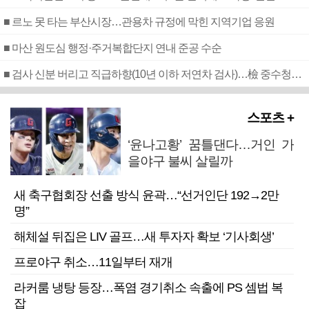
■ 르노 못 타는 부산시장…관용차 규정에 막힌 지역기업 응원
■ 마산 원도심 행정·주거복합단지 연내 준공 수순
■ 검사 신분 버리고 직급하향(10년 이하 저연차 검사)…檢 중수청행 기피
스포츠 +
‘윤나고황’ 꿈틀댄다…거인 가
을야구 불씨 살릴까
새 축구협회장 선출 방식 윤곽…“선거인단 192→2만
명”
해체설 뒤집은 LIV 골프…새 투자자 확보 ‘기사회생’
프로야구 취소…11일부터 재개
라커룸 냉탕 등장…폭염 경기취소 속출에 PS 셈법 복
잡