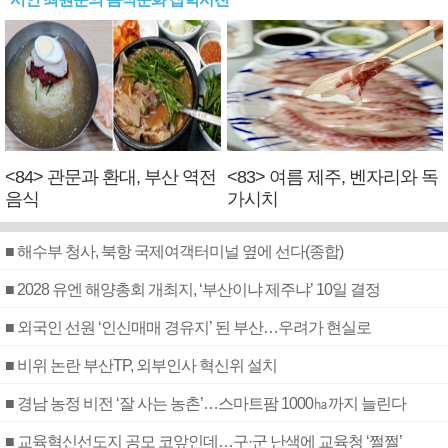
<84> 관문과 환대, 부산 역전
<83> 여름 제주, 벤자리와 독
음식
가시치
■ 해수부 청사, 북항 국제여객터미널 옆에 선다(종합)
■ 2028 유엔 해양총회 개최지, ‘부산이냐 제주냐’ 10일 결정
■ 외국인 선원 ‘인신매매 경유지’ 된 부산…우려가 현실로
■ 비위 논란 부산TP, 외부인사 혁신위 설치
■ 경남 농정 비전 ‘잘 사는 농촌’…스마트팜 1000㏊까지 늘린다
■ 교육혁신선도지 공모 코앞인데…구·군 난색에 교육청 ‘쩔쩔’