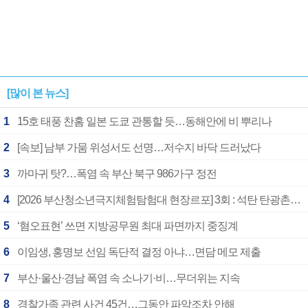
[많이 본 뉴스]
1
15호 태풍 찬홈 일본 도쿄 관통할 듯…동해안에 비 뿌리나
2
[속보] 남부 가뭄 위성서도 선명…저수지 바닥 드러났다
3
까마귀 탓?…폭염 속 부산 북구 986가구 정전
4
[2026 부산청소년극지체험탐험대 현장르포] 3회 : 석탄 탄광촌에서 북극 연구의 중심지로
5
‘혐오표현’ 쓰면 지방공무원 최대 파면까지 중징계
6
이임생, 홍명보 선임 독단적 결정 아냐…면담 메모 제출
7
부산·울산·경남 폭염 속 소나기·비…무더위는 지속
8
경찰가족 관련 사건 45건…그동안 파악조차 안해