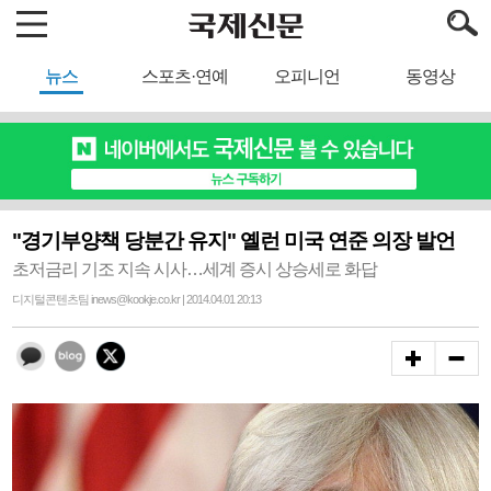
뉴스
스포츠·연예
오피니언
동영상
"경기부양책 당분간 유지" 옐런 미국 연준 의장 발언
초저금리 기조 지속 시사…세계 증시 상승세로 화답
디지털콘텐츠팀 inews@kookje.co.kr | 2014.04.01 20:13