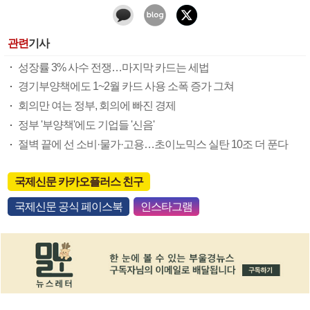
관련
기사
성장률 3% 사수 전쟁…마지막 카드는 세법
경기부양책에도 1~2월 카드 사용 소폭 증가 그쳐
회의만 여는 정부, 회의에 빠진 경제
정부 '부양책'에도 기업들 '신음'
절벽 끝에 선 소비·물가·고용…초이노믹스 실탄 10조 더 푼다
국제신문 카카오플러스 친구
국제신문 공식 페이스북
인스타그램