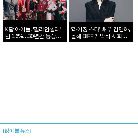
K팝 아이돌, '밀리언셀러'
‘라이징 스타’ 배우 김민하,
단 1.6%…30년간 등장
올해 BIFF 개막식 사회자
1182개팀 전수조사
확정
[많이 본 뉴스]