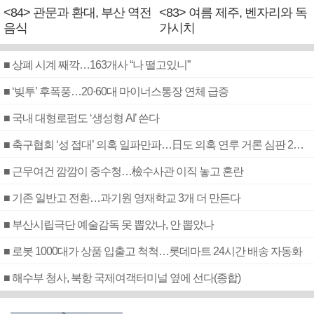
<84> 관문과 환대, 부산 역전
<83> 여름 제주, 벤자리와 독
음식
가시치
■ 상폐 시계 째깍…163개사 “나 떨고있니”
■ ‘빚투’ 후폭풍…20·60대 마이너스통장 연체 급증
■ 국내 대형로펌도 ‘생성형 AI’ 쓴다
■ 축구협회 ‘성 접대’ 의혹 일파만파…日도 의혹 연루 거론 심판 2명 조사
■ 근무여건 깜깜이 중수청…檢수사관 이직 놓고 혼란
■ 기존 일반고 전환…과기원 영재학교 3개 더 만든다
■ 부산시립극단 예술감독 못 뽑았나, 안 뽑았나
■ 로봇 1000대가 상품 입출고 척척…롯데마트 24시간 배송 자동화
■ 해수부 청사, 북항 국제여객터미널 옆에 선다(종합)