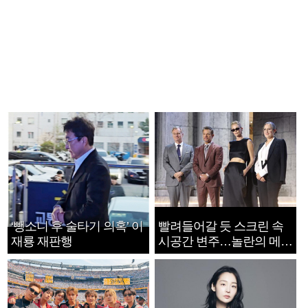
‘뺑소니 후 술타기 의혹’ 이
빨려들어갈 듯 스크린 속
재룡 재판행
시공간 변주…놀란의 메시
지는 ‘전쟁 속죄’