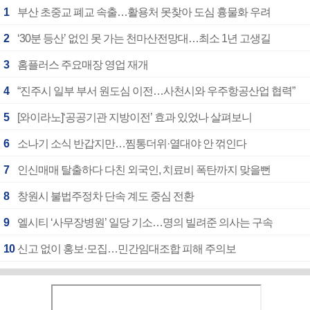
1
부산 초중교 폐교 속출…활용처 못찾아 도심 흉물화 우려
2
‘30분 등산’ 없인 못 가는 천마산전망대…최소 1년 고생길
3
홈플러스 주요매장 영업 재개
4
“진주시 일부 부서 원도심 이전…사천시와 우주항공산업 협력”
5
[와이라노]‘공공기관 지방이전’ 효과 있었나 살펴보니
6
소나기 소식 반갑지만…찜통더위·열대야 안 꺾인다
7
인신매매 탈출하다 다친 외국인, 치료비 폭탄까지 맞을뻔
8
창원시 불법주정차 단속 계도 중심 전환
9
엘시티 ‘사무장병원’ 일당 기소…명의 빌려준 의사는 구속
10
신고 없이 홍보·모집…민간임대조합 피해 주의보