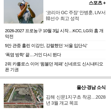
스포츠 +
‘코리아 GC 주장’ 안병훈, LIV서
韓선수 최고 성적
2026-2027 프로농구 10월 3일 시작…KCC, LG와 홈 개
막전
5만 관중 홀린 이강인, 강렬했던 ‘서울 입단식’
‘폭염 방학’ 끝…거인 다시 뛴다
2위 카를로스 이어 ‘윔블던 제패’ 신네르도 신시내티오
픈 기권
울산·경남 소식
김해 신문1지구초 착공…2028
년 3월 개교 목표