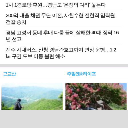
1사 1경로당 후원…경남도 ‘온정의 다리’ 놓는다
200억 대출 채권 무단 이전, 사천수협 전현직 임직원
검찰 송치
경남 고성서 동네 후배 다툼 끝에 살해한 40대 징역 16
년 선고
진주 시내버스, 산청 경남간호고까지 연장 운행…1.2
㎞ 구간 도보 이동 불편 해소
근교산
주말엔&라이프
근교산&그너머…상주·문경
폭염보다 더 뜨거워라…100