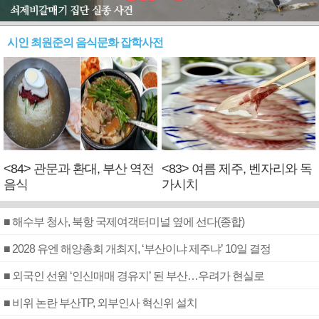
시인 최원준의 음식문화 잡학사전
<84> 관문과 환대, 부산 역전
<83> 여름 제주, 벤자리와 독
음식
가시치
■ 해수부 청사, 북항 국제여객터미널 옆에 선다(종합)
■ 2028 유엔 해양총회 개최지, ‘부산이냐 제주냐’ 10일 결정
■ 외국인 선원 ‘인신매매 경유지’ 된 부산…우려가 현실로
■ 비위 논란 부산TP, 외부인사 혁신위 설치