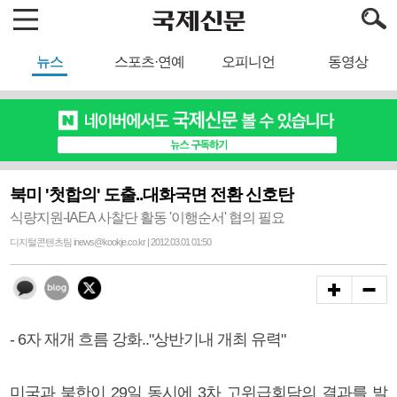
뉴스
스포츠·연예
오피니언
동영상
북미 '첫합의' 도출..대화국면 전환 신호탄
식량지원-IAEA 사찰단 활동 '이행순서' 협의 필요
디지털콘텐츠팀 inews@kookje.co.kr | 2012.03.01 01:50
- 6자 재개 흐름 강화.."상반기내 개최 유력"
미국과 북한이 29일 동시에 3차 고위급회담의 결과를 발