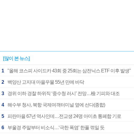
[많이 본 뉴스]
1
"올해 코스피 사이드카 43회 중 25회는 삼전닉스 ETF 이후 발생"
2
백양산 고지대 마을우물 55년 만에 바닥
3
경위 이하 경찰 하위직 ‘중수청 러시’ 전망…檢 기피와 대조
4
해수부 청사, 북항 국제여객터미널 옆에 선다(종합)
5
피란마을 67년 역사인데…전교생 24명 아미초 통폐합 기로
6
부울경 주말부터 비소식…‘극한 폭염’ 한풀 꺾일 듯