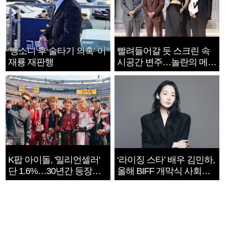
‘뺑소니 후 술타기 의혹’ 이
빨려들어갈 듯 스크린 속
재룡 재판행
시공간 변주…놀란의 메시
지는 ‘전쟁 속죄’
K팝 아이돌, '밀리언셀러'
‘라이징 스타’ 배우 김민하,
단 1.6%…30년간 등장
올해 BIFF 개막식 사회자
1182개팀 전수조사
확정