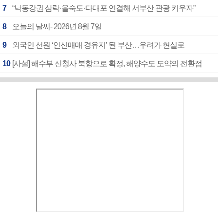
7
“낙동강권 삼락·을숙도·다대포 연결해 서부산 관광 키우자”
8
오늘의 날씨- 2026년 8월 7일
9
외국인 선원 ‘인신매매 경유지’ 된 부산…우려가 현실로
10
[사설] 해수부 신청사 북항으로 확정, 해양수도 도약의 전환점