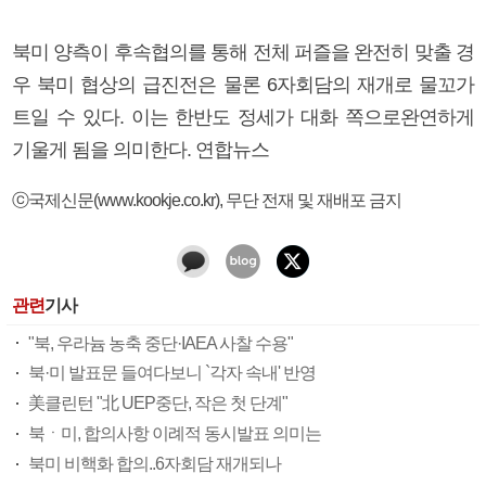
북미 양측이 후속협의를 통해 전체 퍼즐을 완전히 맞출 경
우 북미 협상의 급진전은 물론 6자회담의 재개로 물꼬가
트일 수 있다. 이는 한반도 정세가 대화 쪽으로완연하게
기울게 됨을 의미한다. 연합뉴스
ⓒ국제신문(www.kookje.co.kr), 무단 전재 및 재배포 금지
관련
기사
"북, 우라늄 농축 중단·IAEA 사찰 수용"
북·미 발표문 들여다보니 `각자 속내' 반영
美클린턴 "北 UEP중단, 작은 첫 단계"
북ㆍ미, 합의사항 이례적 동시발표 의미는
북미 비핵화 합의..6자회담 재개되나