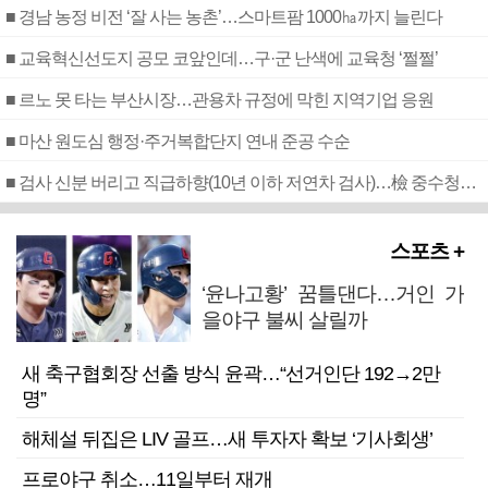
■ 경남 농정 비전 ‘잘 사는 농촌’…스마트팜 1000㏊까지 늘린다
■ 교육혁신선도지 공모 코앞인데…구·군 난색에 교육청 ‘쩔쩔’
■ 르노 못 타는 부산시장…관용차 규정에 막힌 지역기업 응원
■ 마산 원도심 행정·주거복합단지 연내 준공 수순
■ 검사 신분 버리고 직급하향(10년 이하 저연차 검사)…檢 중수청행 기피
스포츠 +
‘윤나고황’ 꿈틀댄다…거인 가
을야구 불씨 살릴까
새 축구협회장 선출 방식 윤곽…“선거인단 192→2만
명”
해체설 뒤집은 LIV 골프…새 투자자 확보 ‘기사회생’
프로야구 취소…11일부터 재개