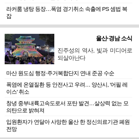
라커룸 냉탕 등장…폭염 경기취소 속출에 PS 셈법 복
잡
울산·경남 소식
진주성의 역사, 빛과 미디어로
되살아난다
마산 원도심 행정·주거복합단지 연내 준공 수순
폭염에 온열질환 등 안전사고 우려… 양산시, '어필 레
이스' 취소
창녕 중부내륙고속도로서 포탄 발견…살상력 없는 모
의탄으로 밝혀져
입원환자가 연달아 사망한 울산 한 정신의료기관 폐원
전망