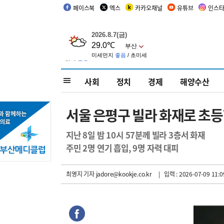
페이스북
엑스
카카오채널
유튜브
인스
사회
정치
경제
해양수산
서울 은평구 빌라 화재로 초등
지난 8일 밤 10시 57분께 빌라 3층서 화재
주민 2명 연기 흡입, 9명 자력 대피
최영지 기자
jadore@kookje.co.kr
| 입력 : 2026-07-09 11:0