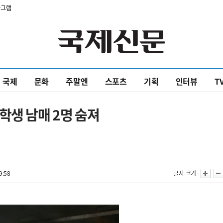
타그램
국제
문화
주말엔
스포츠
기획
인터뷰
T
학생 남매 2명 숨져
9:58
글자 크기