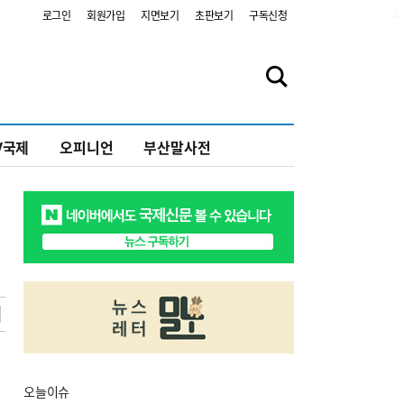
2
로그인
회원가입
지면보기
초판보기
구독신청
V국제
오피니언
부산말사전
오늘
이슈