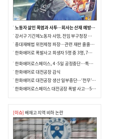
노동자 살인 폭염과 사투…회사는 산재 예방·전기료 절감 전력
강서구 기간제노동자 사망, 전임 부구청장 檢 송치
중대재해법 위헌제청 파장…관련 재판 줄줄이 브레이크
한화에어로 폭발사고 희생자 5명 중 3명, 7일 영면
한화에어로스페이스, 4·5일 공정중단…특별 안전점검
한화에어로 대전공장 감식
한화에어로 대전공장 생산 일부중단…‘천무’ 수출 비상
한화에어로스페이스 대전공장 폭발 사고…5명 사망·2명 부상(종합)
[이슈]
배재고 지역 비하 논란