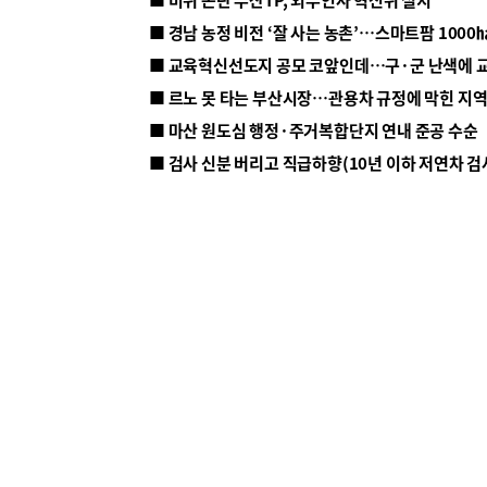
■ 르노 못 타는 부산시장…관용차 규정에 막힌 지
■ 마산 원도심 행정·주거복합단지 연내 준공 수순