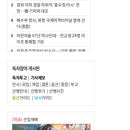
3
경위 이하 경찰 하위직 ‘중수청 러시’ 전
망…檢 기피와 대조
4
해수부 청사, 북항 국제여객터미널 옆에 선
다(종합)
5
피란마을 67년 역사인데…전교생 24명 아
미초 통폐합 기로
6
부울경 주말부터 비소식…‘극한 폭염’ 한풀
꺾일 듯
7
“낙동강권 삼락·을숙도·다대포 연결해 서
독자참여 게시판
부산 관광 키우자”
독자투고
|
기사제보
8
오늘의 날씨- 2026년 8월 7일
인사
|
모임
|
개업
|
결혼
|
출산
|
동정
|
부고
9
산행안내
외국인 선원 ‘인신매매 경유지’ 된 부산…
|
산행후기
|
산행사진
우려가 현실로
등산
가이드
|
낚시
가이드
10
[사설] 해수부 신청사 북항으로 확정, 해양
수도 도약의 전환점
[이슈]
산업재해