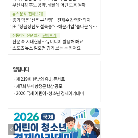
부산시장 후보 공약, 생활에 어떤 도움 될까
뉴스 분석
[전체보기]
與가 막은 ‘산은 부산행’…전재수 강력한 의지 표명 없인 공염불
田 “장금상선도 설득중”…해운기업 ‘톱다운 유치전’ 가속
신통이의 신문 읽기
[전체보기]
신문 속 시대현상…뉴미디어 활용해 봐요
스포츠 뉴스 읽으면 경기 보는 눈 커져요
어떻게 생각하십니까
[전체보기]
구·군 승진 축하화분 관행 없애자니 소상공인 울상
알립니다
3년째 병상에 있는 구의원…의정활동 못해도 월급 그대로
팩트체크
· 제 219회 한낮의 유U; 콘서트
[전체보기]
금정산 반려견 데리고 갈 수 있나…알아보니 ‘국립공원은 출입 불가’
· 제7회 부마항쟁문학상 공모
서울 도림천도 공업용수 활용한다는 사례, 정수 없이 한강물 공급…수질만 공업용수
· 2026 국제 어린이·청소년 경제아카데미
포토에세이
[전체보기]
연꽃 위 개개비
의령 한우산 털중나리
한 손 뉴스
[전체보기]
시민이 개발한 폭염 대응 앱 ‘그늘로’ 길안내 지도 등 인기
골목 맛집 발굴 고메 셀렉션…부산시, 페스티벌 시월 연계