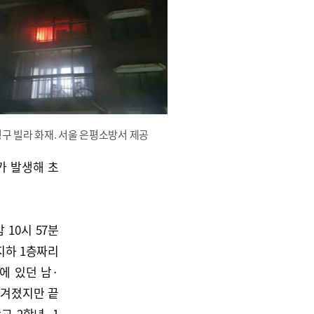
구 빌라 화재. 서울 은평소방서 제공
가 발생해 초
 10시 57분
지하 1층짜리
에 있던 남·
옮겨졌지만 끝
 2학년, 1