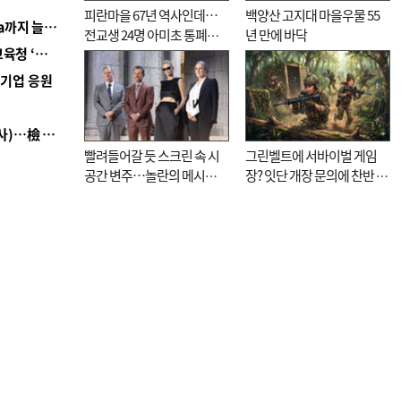
피란마을 67년 역사인데…
백양산 고지대 마을우물 55
■ 경남 농정 비전 ‘잘 사는 농촌’…스마트팜 1000㏊까지 늘린다
전교생 24명 아미초 통폐합
년 만에 바닥
■ 교육혁신선도지 공모 코앞인데…구·군 난색에 교육청 ‘쩔쩔’
기로
역기업 응원
■ 검사 신분 버리고 직급하향(10년 이하 저연차 검사)…檢 중수청행 기피
빨려들어갈 듯 스크린 속 시
그린벨트에 서바이벌 게임
공간 변주…놀란의 메시지
장? 잇단 개장 문의에 찬반 논
는 ‘전쟁 속죄’
쟁