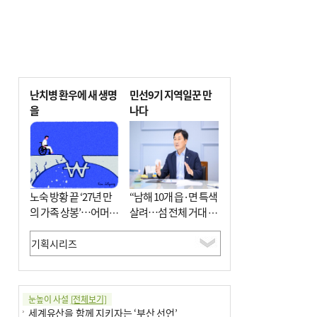
난치병 환우에 새 생명
민선9기 지역일꾼 만
을
나다
노숙 방황 끝 ‘27년 만
“남해 10개 읍·면 특색
의 가족 상봉’…어머니
살려…섬 전체 거대 정
와 행복 꿈꿔
원으로 조성”
눈높이 사설
[전체보기]
세계유산을 함께 지키자는 ‘부산 선언’