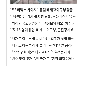
"스타벅스 가야지" 응원 배재고 야구부원들, 학교서 징계 처분
‘탱크데이’ 다시 불지핀 경찰, 스타벅스 모욕 혐의 압수수색
차정인 국교위원장 “허위정보와 혐오·차별, 학교 교실까지 유입"
‘5·18 폄훼 응원’ 배재고 야구부, 출전정지 6개월→1개월 감경
배재고 야구부 불송치 “광주일고가 처벌 불원 의사 표해”
배재고 야구부 징계 풀리나…“이달 말 공정위서 재심의”
‘스벅 구호 파문’ 배재고 6개월 출전정지 재심 신청키로
광주 찾아 고개 숙인 배재고 “지역 비하 응원 잘못”(종합)