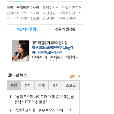
폭염
중대범죄수사청
해양수산부
더불어민주당
전당대회
르노코리아
부산관광
교육혁신선도지
역
극지해양미래포럼
인신매매
UN해양총회
부산메디클럽+
전문의 생생톡
장민희김용기내과의원과장
하루 500㎉ 줄이면 한주 0.5㎏ 감
량…비만치료는 장기전
비만은 이제 더는 체중이나 체형의 문
제가 아니다. 하나의 질병으로 인지
하고 치료와 관리를 해야 한다. 세계
보건기구(WHO)는 이미 1994년 비만
많이 본 뉴스
을 인류의 중요한
종합
정치
경제
사회
스포츠
1
"올해 코스피 사이드카 43회 중 25회는 삼
전닉스 ETF 이후 발생"
2
백양산 고지대 마을우물 55년 만에 바닥