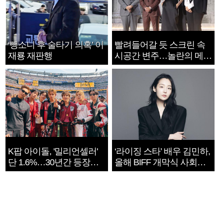
‘뺑소니 후 술타기 의혹’ 이
빨려들어갈 듯 스크린 속
재룡 재판행
시공간 변주…놀란의 메시
지는 ‘전쟁 속죄’
K팝 아이돌, '밀리언셀러'
‘라이징 스타’ 배우 김민하,
단 1.6%…30년간 등장
올해 BIFF 개막식 사회자
1182개팀 전수조사
확정