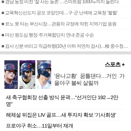
■ 경남 농정 비전 ‘잘 사는 농촌’…스마트팜 1000㏊까지 늘린다
■ 교육혁신선도지 공모 코앞인데…구·군 난색에 교육청 ‘쩔쩔’
■ 르노 못 타는 부산시장…관용차 규정에 막힌 지역기업 응원
■ 마산 원도심 행정·주거복합단지 연내 준공 수순
■ 검사 신분 버리고 직급하향(10년 이하 저연차 검사)…檢 중수청행 기피
스포츠 +
‘윤나고황’ 꿈틀댄다…거인 가
을야구 불씨 살릴까
새 축구협회장 선출 방식 윤곽…“선거인단 192→2만
명”
해체설 뒤집은 LIV 골프…새 투자자 확보 ‘기사회생’
프로야구 취소…11일부터 재개