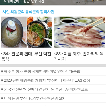
시인 최원준의 음식문화 잡학사전
<84> 관문과 환대, 부산 역전
<83> 여름 제주, 벤자리와 독
음식
가시치
■ 해수부 청사, 북항 국제여객터미널 옆에 선다(종합)
■ 2028 유엔 해양총회 개최지, ‘부산이냐 제주냐’ 10일 결정
■ 외국인 선원 ‘인신매매 경유지’ 된 부산…우려가 현실로
■ 비위 논란 부산TP, 외부인사 혁신위 설치