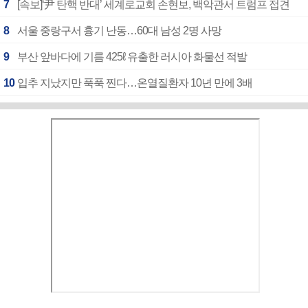
7
[속보]‘尹 탄핵 반대’ 세계로교회 손현보, 백악관서 트럼프 접견
8
서울 중랑구서 흉기 난동…60대 남성 2명 사망
9
부산 앞바다에 기름 425ℓ 유출한 러시아 화물선 적발
10
입추 지났지만 푹푹 찐다…온열질환자 10년 만에 3배