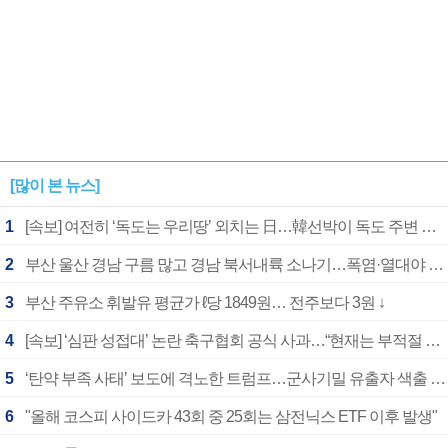
[많이 본 뉴스]
1
[속보] 여전히 ‘독도는 우리땅’ 외치는 日…韓선박이 독도 주변 해양조사 활동하자 반발
2
부산 울산 경남 구름 많고 경남 북서내륙 소나기…폭염·열대야 계속
3
부산 주유소 휘발유 평균가 ℓ당 1849원… 전주보다 3원 ↓
4
[속보] ‘심판 성접대’ 논란 축구협회 공식 사과…“현재는 부적절 행위 없어”
5
‘탄약 부족 사태’ 보도에 격노한 트럼프…군사기밀 유출자 색출 지시
6
"올해 코스피 사이드카 43회 중 25회는 삼전닉스 ETF 이후 발생"