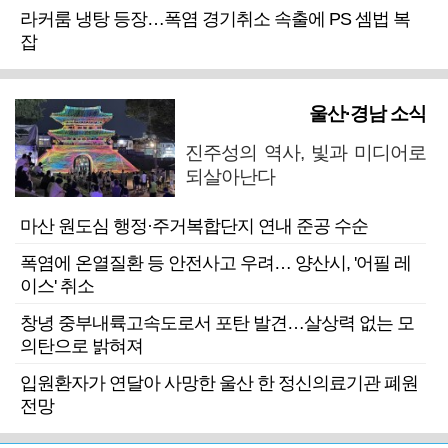
라커룸 냉탕 등장…폭염 경기취소 속출에 PS 셈법 복
잡
울산·경남 소식
진주성의 역사, 빛과 미디어로
되살아난다
마산 원도심 행정·주거복합단지 연내 준공 수순
폭염에 온열질환 등 안전사고 우려… 양산시, '어필 레
이스' 취소
창녕 중부내륙고속도로서 포탄 발견…살상력 없는 모
의탄으로 밝혀져
입원환자가 연달아 사망한 울산 한 정신의료기관 폐원
전망