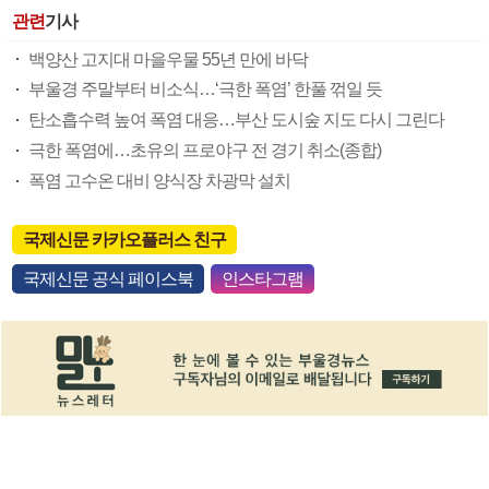
관련
기사
백양산 고지대 마을우물 55년 만에 바닥
부울경 주말부터 비소식…‘극한 폭염’ 한풀 꺾일 듯
탄소흡수력 높여 폭염 대응…부산 도시숲 지도 다시 그린다
극한 폭염에…초유의 프로야구 전 경기 취소(종합)
폭염 고수온 대비 양식장 차광막 설치
국제신문 카카오플러스 친구
국제신문 공식 페이스북
인스타그램