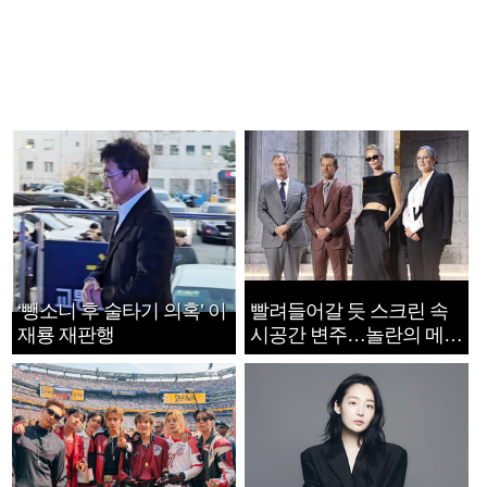
‘뺑소니 후 술타기 의혹’ 이
빨려들어갈 듯 스크린 속
재룡 재판행
시공간 변주…놀란의 메시
지는 ‘전쟁 속죄’