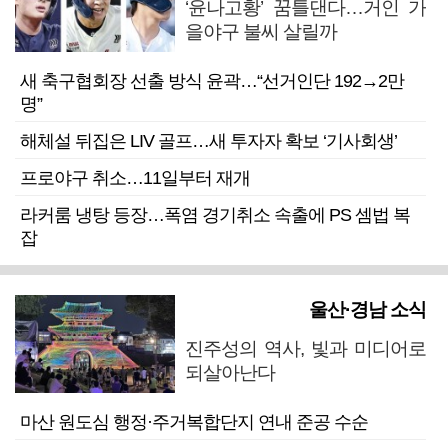
‘윤나고황’ 꿈틀댄다…거인 가
을야구 불씨 살릴까
새 축구협회장 선출 방식 윤곽…“선거인단 192→2만
명”
해체설 뒤집은 LIV 골프…새 투자자 확보 ‘기사회생’
프로야구 취소…11일부터 재개
라커룸 냉탕 등장…폭염 경기취소 속출에 PS 셈법 복
잡
울산·경남 소식
진주성의 역사, 빛과 미디어로
되살아난다
마산 원도심 행정·주거복합단지 연내 준공 수순