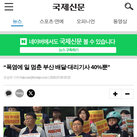
뉴스
스포츠·연예
오피니언
동영상
“폭염에 일 멈춘 부산 배달·대리기사 40%뿐”
조성우 기자 holycow@kookje.co.kr | 2026.07.08 20:32