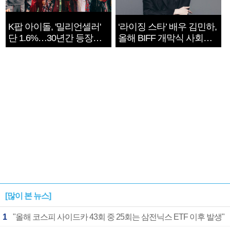
K팝 아이돌, '밀리언셀러'
‘라이징 스타’ 배우 김민하,
단 1.6%…30년간 등장
올해 BIFF 개막식 사회자
1182개팀 전수조사
확정
[많이 본 뉴스]
1
"올해 코스피 사이드카 43회 중 25회는 삼전닉스 ETF 이후 발생"