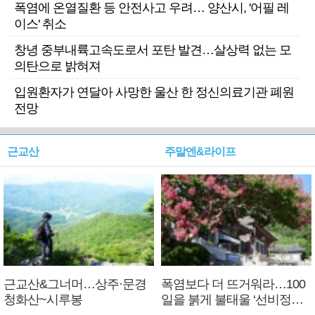
폭염에 온열질환 등 안전사고 우려… 양산시, '어필 레
이스' 취소
창녕 중부내륙고속도로서 포탄 발견…살상력 없는 모
의탄으로 밝혀져
입원환자가 연달아 사망한 울산 한 정신의료기관 폐원
전망
근교산
주말엔&라이프
근교산&그너머…상주·문경
폭염보다 더 뜨거워라…100
청화산~시루봉
일을 붉게 불태울 ‘선비정신’