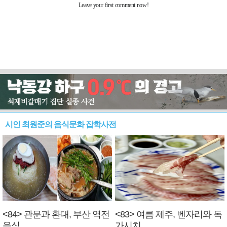
시인 최원준의 음식문화 잡학사전
<84> 관문과 환대, 부산 역전
<83> 여름 제주, 벤자리와 독
음식
가시치