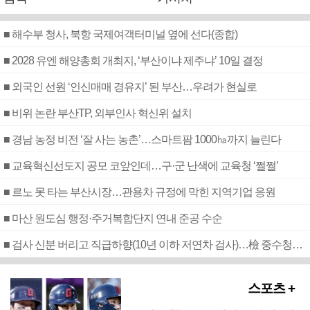
■ 해수부 청사, 북항 국제여객터미널 옆에 선다(종합)
■ 2028 유엔 해양총회 개최지, ‘부산이냐 제주냐’ 10일 결정
■ 외국인 선원 ‘인신매매 경유지’ 된 부산…우려가 현실로
■ 비위 논란 부산TP, 외부인사 혁신위 설치
■ 경남 농정 비전 ‘잘 사는 농촌’…스마트팜 1000㏊까지 늘린다
■ 교육혁신선도지 공모 코앞인데…구·군 난색에 교육청 ‘쩔쩔’
■ 르노 못 타는 부산시장…관용차 규정에 막힌 지역기업 응원
■ 마산 원도심 행정·주거복합단지 연내 준공 수순
■ 검사 신분 버리고 직급하향(10년 이하 저연차 검사)…檢 중수청행 기피
스포츠 +