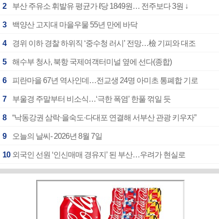
2
부산 주유소 휘발유 평균가 ℓ당 1849원… 전주보다 3원 ↓
3
백양산 고지대 마을우물 55년 만에 바닥
4
경위 이하 경찰 하위직 ‘중수청 러시’ 전망…檢 기피와 대조
5
해수부 청사, 북항 국제여객터미널 옆에 선다(종합)
6
피란마을 67년 역사인데…전교생 24명 아미초 통폐합 기로
7
부울경 주말부터 비소식…‘극한 폭염’ 한풀 꺾일 듯
8
“낙동강권 삼락·을숙도·다대포 연결해 서부산 관광 키우자”
9
오늘의 날씨- 2026년 8월 7일
10
외국인 선원 ‘인신매매 경유지’ 된 부산…우려가 현실로