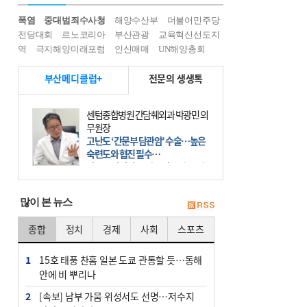
폭염
중대범죄수사청
해양수산부
더불어민주당
전당대회
르노코리아
부산관광
교육혁신선도지
역
극지해양미래포럼
인신매매
UN해양총회
부산메디클럽+
전문의 생생톡
센텀종합병원 간담췌외과 박광민 의
무원장
고난도 ‘간문부 담관암’ 수술…높은
숙련도와 협진 필수
간문부 담관암(클라츠킨 종양)은 좌
우 간에서 나오는, 담관(담즙 배출 경
로)이 합쳐지는 부위인 ‘간문부(肝門
많이 본 뉴스
部)’에 생기는 악성 종양이다. 간동맥
문맥 림프절 담
종합
정치
경제
사회
스포츠
1
15호 태풍 찬홈 일본 도쿄 관통할 듯…동해
안에 비 뿌리나
2
[속보] 남부 가뭄 위성서도 선명…저수지