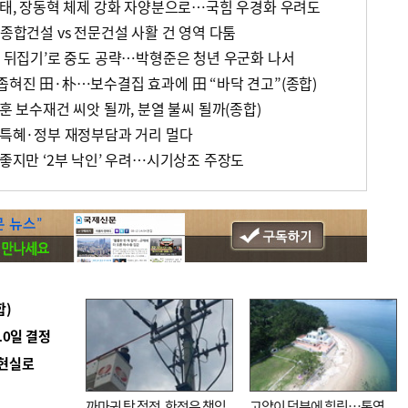
 사태, 장동혁 체제 강화 자양분으로…국힘 우경화 우려도
…종합건설 vs 전문건설 사활 건 영역 다툼
정 뒤집기’로 중도 공략…박형준은 청년 우군화 나서
좁혀진 田·朴…보수결집 효과에 田 “바닥 견고”(종합)
동훈 보수재건 씨앗 될까, 분열 불씨 될까(종합)
, 특혜·정부 재정부담과 거리 멀다
 좋지만 ‘2부 낙인’ 우려…시기상조 주장도
합)
10일 결정
 현실로
까마귀 탓 정전, 한전은 책임
고양이 덕분에 힐링…통영