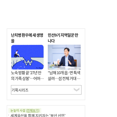
난치병 환우에 새 생명
민선9기 지역일꾼 만
을
나다
노숙 방황 끝 ‘27년 만
“남해 10개 읍·면 특색
의 가족 상봉’…어머니
살려…섬 전체 거대 정
와 행복 꿈꿔
원으로 조성”
눈높이 사설
[전체보기]
세계유산을 함께 지키자는 ‘부산 선언’